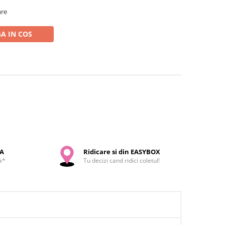
are
A IN COS
SA
Ridicare si din EASYBOX
a*
Tu decizi cand ridici coletul!