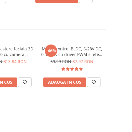
stere faciala 3D
Modul control BLDC, 6-28V DC,
Modul dri
-46%
-24%
0 cu camera
0-100W, cu driver PWM si efect
i ecran 2.8 inch
Hall, ZS-X12H
ON
313,84 RON
69,99 RON
37,97 RON
30,33
N COS
ADAUGA IN COS
ADAUG