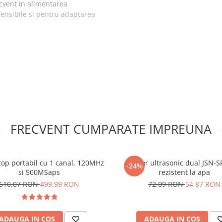
ecvent in alimentarea
 sensibile si pentru adaptarea
tensiune, HW-
FRECVENT CUMPARATE IMPREUNA
cop portabil cu 1 canal, 120MHz
Senzor ultrasonic dual JSN-
-24%
lator de
si 500MSaps
rezistent la apa
610,07 RON
499,99 RON
72,09 RON
54,87 RON
ADAUGA IN COS
ADAUGA IN COS