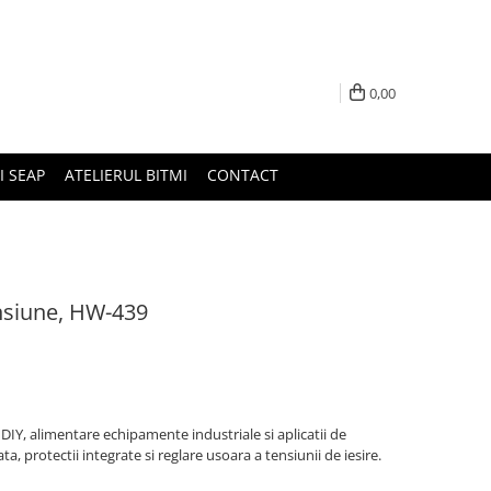
0,00
I SEAP
ATELIERUL BITMI
CONTACT
nsiune, HW-439
DIY, alimentare echipamente industriale si aplicatii de
ta, protectii integrate si reglare usoara a tensiunii de iesire.