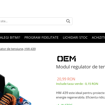
 ALEGI BITMI?
PROGRAM FIDELITATE
LICHIDARI STOC
ACHIZITI
ator de tensiune, HW-439
Modul regulator de te
20,99 RON
Include taxa verde - 0,15 RON
HW-439
este ideal pentru proiecte 
energie regenerabila. Eficienta ridica
IN STOC