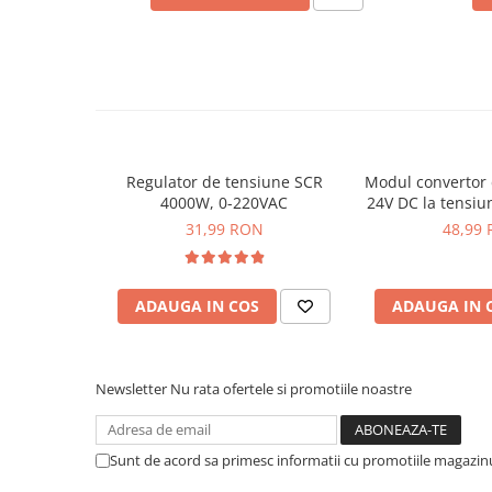
arc electric
Descarcatoare de Supratensiune
Contactoare
Blocuri de Distributie
Tablouri Electrice
Accesorii Tablouri Electrice
Stabilizatoare de Tensiune
Regulator de tensiune SCR
Modul convertor 
4000W, 0-220VAC
24V DC la tensiu
Convertoare de Tensiune
8
31,99 RON
48,99
Ce contine cutia?
Banda Izolatoare
Panouri Fotovoltaice
1x Modul regulator de tensiune, HW-439
ADAUGA IN COS
ADAUGA IN 
Smart Home
Intrerupatoare Smart
Prize Inteligente
Newsletter
Nu rata ofertele si promotiile noastre
Module Smart Home
Camere Supraveghere
Sunt de acord sa primesc informatii cu promotiile magazinu
Iluminat