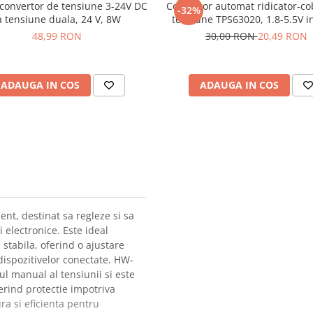
convertor de tensiune 3-24V DC
Convertor automat ridicator-co
-32%
a tensiune duala, 24 V, 8W
tensiune TPS63020, 1.8-5.5V in
2.5V iesire
48,99 RON
30,00 RON
20,49 RON
ADAUGA IN COS
ADAUGA IN COS
nt, destinat sa regleze si sa
i electronice. Este ideal
 stabila, oferind o ajustare
 dispozitivelor conectate. HW-
l manual al tensiunii si este
ferind protectie impotriva
ura si eficienta pentru