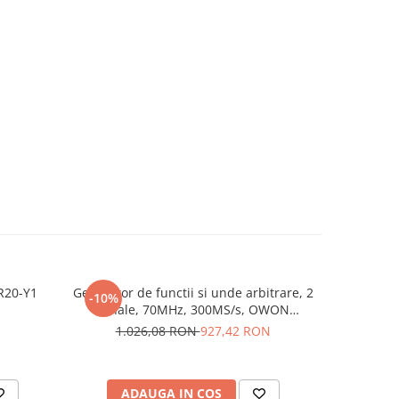
SR20-Y1
Generator de functii si unde arbitrare, 2
Surubel
-10%
canale, 70MHz, 300MS/s, OWON
SoftFinish
DGE2070
1.026,08 RON
927,42 RON
7
ADAUGA IN COS
AD