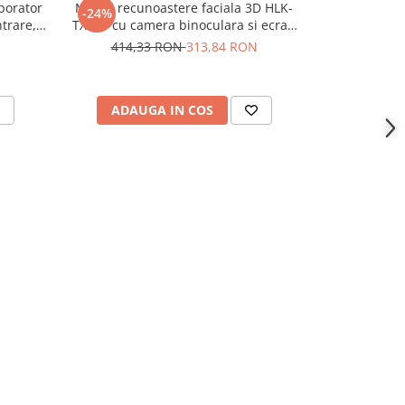
borator
Modul recunoastere faciala 3D HLK-
Modul BMS 4S
-24%
-29%
trare,
TX510 cu camera binoculara si ecran
2.8 inch
414,33 RON
313,84 RON
20,
ADAUGA IN COS
ADAU