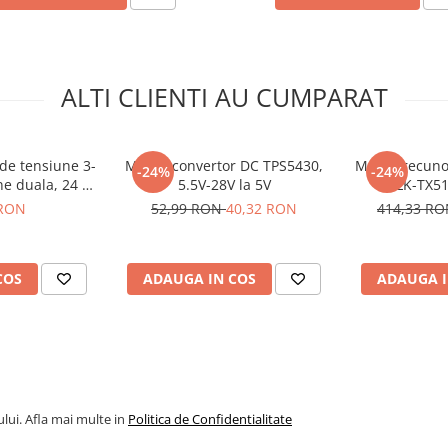
ALTI CLIENTI AU CUMPARAT
de tensiune 3-
Modul convertor DC TPS5430,
Modul recunoa
-24%
-24%
ne duala, 24 V,
5.5V-28V la 5V
HLK-TX51
W
binoculara s
 RON
52,99 RON
40,32 RON
414,33 R
COS
ADAUGA IN COS
ADAUGA I
lui. Afla mai multe in
Politica de Confidentialitate