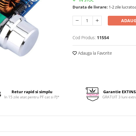
Durata de livrare:
1-2 zile lucrato
ADAUG
Cod Produs:
11554
Adauga la Favorite
Retur rapid si simplu
Garantie EXTIN
In 15 zile atat pentru PF cat si PJ*
GRATUIT 3 luni extr