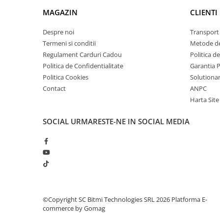
Lanterne
MAGAZIN
CLIENTI
Lanterne de Cap
Despre noi
Transport 
Lanterne de Mana
Termeni si conditii
Metode de
Lampi Solare
Regulament Carduri Cadou
Politica d
Proiectoare LED
Politica de Confidentialitate
Garantia 
Aeroterme
Politica Cookies
Solutionare
Contact
ANPC
Auto
Harta Site
Roboti de Pornire Auto
Microscoape Biologice
SOCIAL
URMARESTE-NE IN SOCIAL MEDIA
©Copyright SC Bitmi Technologies SRL 2026
Platforma E-
commerce by Gomag