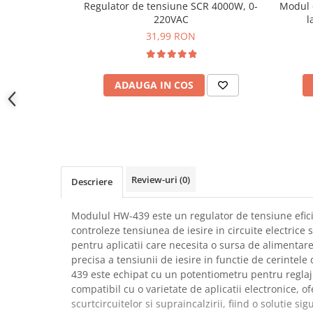
Regulator de tensiune SCR 4000W, 0-
Modul 
YAHBOOM
Burghie pentru Metal
220VAC
l
YATO
Genti pentru Scule si Unelte
31,99 RON
ZUBR
Electronica
Unelte pentru Electronica
ADAUGA IN COS
Aparate de Sudura in Puncte
Microscoape Digitale
Osciloscoape Digitale
Generatoare de Semnal
Surse de Laborator
Review-uri
(0)
Descriere
Statii de Lipit
Letcon
Modulul HW-439 este un regulator de tensiune eficie
Accesorii pentru Lipit
controleze tensiunea de iesire in circuite electrice s
Surubelnite de Precizie
pentru aplicatii care necesita o sursa de alimentare
precisa a tensiunii de iesire in functie de cerintele
Clesti de Precizie
439 este echipat cu un potentiometru pentru reglaju
Kituri Electronice
compatibil cu o varietate de aplicatii electronice, o
Placi de Dezvoltare
scurtcircuitelor si supraincalzirii, fiind o solutie sig