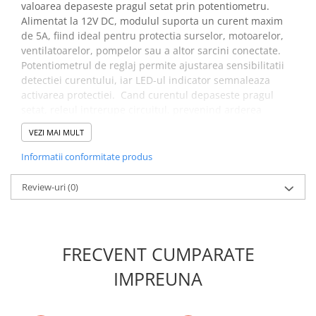
valoarea depaseste pragul setat prin potentiometru.
Alimentat la 12V DC, modulul suporta un curent maxim
de 5A, fiind ideal pentru protectia surselor, motoarelor,
ventilatoarelor, pompelor sau a altor sarcini conectate.
Potentiometrul de reglaj permite ajustarea sensibilitatii
detectiei curentului, iar LED-ul indicator semnaleaza
activarea protectiei. Cand curentul depaseste pragul
setat, releul intrerupe circuitul, prevenind arderea
componentelor sau deteriorarea sursei de alimentare.
VEZI MAI MULT
Modulul poate fi resetat automat dupa scaderea
curentului sau manual, in functie de configurare.
Informatii conformitate produs
Specificatii modul protectie la
Review-uri
(0)
supracurent cu releu, 12V DC, 5A:
Tensiune de alimentare:
12V DC
FRECVENT CUMPARATE
Curent maxim:
5A
Tip protectie:
supracurent reglabil
IMPREUNA
Reglaj curent:
prin potentiometru
Interfata conexiune:
terminale cu surub
Iesiri releu:
NO (normal deschis), NC (normal inchis),