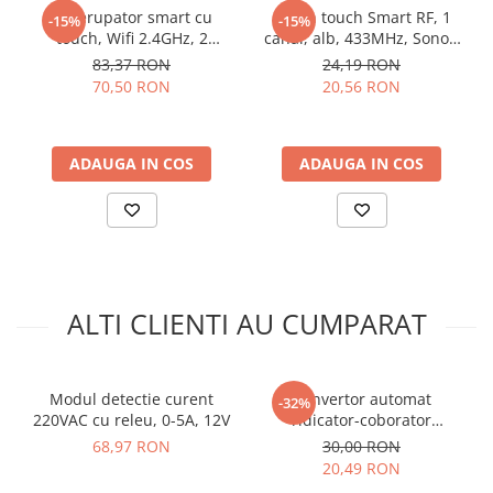
COM (comun)
Intrerupator smart cu
Buton touch Smart RF, 1
-15%
-15%
Indicatori:
touch, Wifi 2.4GHz, 2
LED pentru alimentare si declansare
canal, alb, 433MHz, Sonoff
canale, 4A, Sonoff T0EU2C-
T2EU1C-RF
Tip releu:
SRD-12VDC-SL-C (10A/250VAC, 10A/30VDC)
83,37 RON
24,19 RON
TX
Detectie:
in timp real, decuplare automata la depasire
70,50 RON
20,56 RON
prag
Dimensiuni:
50 × 30 × 18 mm
ADAUGA IN COS
ADAUGA IN COS
Exemplu schema conectare modul
protectie la supracurent cu releu, 12V
DC, 5A:
ALTI CLIENTI AU CUMPARAT
Modul detectie curent
Convertor automat
-32%
220VAC cu releu, 0-5A, 12V
ridicator-coborator
tensiune TPS63020, 1.8-5.5V
68,97 RON
30,00 RON
intrare, 2.5V iesire
20,49 RON