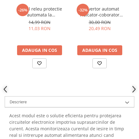
YAHBOOM
Modul releu protectie
Convertor automat
-26%
-32%
YATO
automata la
ridicator-coborator
ZUBR
suprasarcina, 5V DC, 5A
tensiune TPS63020, 1.8-
te
14,99 RON
30,00 RON
5.5V intrare, 2.5V iesire
11,03 RON
20,49 RON
ADAUGA IN COS
ADAUGA IN COS
Descriere
Acest modul este o solutie eficienta pentru protejarea
circuitelor electronice impotriva suprasarcinilor de
curent. Acesta monitorizeaza curentul de iesire in timp
real si intrerupe automat alimentarea atunci cand