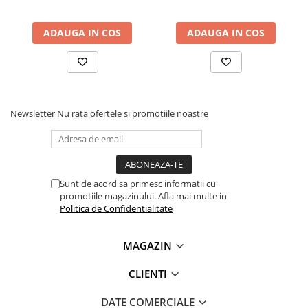
ADAUGA IN COS
ADAUGA IN COS
Newsletter
Nu rata ofertele si promotiile noastre
Sunt de acord sa primesc informatii cu
promotiile magazinului. Afla mai multe in
Politica de Confidentialitate
Ce contine cutia?
MAGAZIN
1 x Modul protectie la supracurent cu releu, 12V DC, 5A
CLIENTI
DATE COMERCIALE