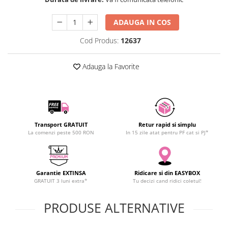
SCHRACK TECHNIK
ADAUGA IN COS
SAMSUNG
SUNKKO
Cod Produs:
12637
SANYO
SUPERFIRE
Adauga la Favorite
SONOFF
TERMOPASTY
TOPDON
TAXNELE
Transport GRATUIT
Retur rapid si simplu
TENPOWER
La comenzi peste 500 RON
In 15 zile atat pentru PF cat si PJ*
VICTOR
VETO PRO PAC
WEICON
Garantie EXTINSA
Ridicare si din EASYBOX
WERA
GRATUIT 3 luni extra*
Tu decizi cand ridici coletul!
WIHA
PRODUSE ALTERNATIVE
WAIT TOOLS
WEEEMAKE