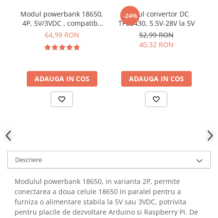
YAHBOOM
Burghie pentru Metal
Modul powerbank 18650,
Modul convertor DC
-24%
YATO
4P, 5V/3VDC , compatibil
TPS5430, 5.5V-28V la 5V
c
Genti pentru Scule si Unelte
ZUBR
Arduino/Raspberry Pi
64,99 RON
52,99 RON
Electronica
40,32 RON
Unelte pentru Electronica
Aparate de Sudura in Puncte
ADAUGA IN COS
ADAUGA IN COS
Microscoape Digitale
Osciloscoape Digitale
Generatoare de Semnal
Surse de Laborator
Statii de Lipit
Letcon
Accesorii pentru Lipit
Descriere
Surubelnite de Precizie
Clesti de Precizie
Modulul powerbank 18650, in varianta 2P, permite
conectarea a doua celule 18650 in paralel pentru a
Kituri Electronice
furniza o alimentare stabila la 5V sau 3VDC, potrivita
Placi de Dezvoltare
pentru placile de dezvoltare Arduino si Raspberry Pi. De