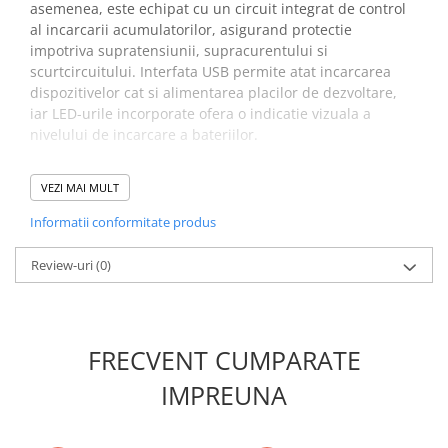
asemenea, este echipat cu un circuit integrat de control
Placi de Expansiune
al incarcarii acumulatorilor, asigurand protectie
Module Electronice
impotriva supratensiunii, supracurentului si
scurtcircuitului. Interfata USB permite atat incarcarea
Senzori Electronici
dispozitivelor cat si alimentarea placilor de dezvoltare,
Componente Electronice
iar LED-urile incorporate ofera o indicatie vizuala a
nivelului de incarcare a bateriilor.
Gadgets
Electrice
Specificatii modul de
VEZI MAI MULT
Acumulatori si Baterii
alimentare placi de
Informatii conformitate produs
Acumulatori
dezvoltare:
Baterii
Review-uri
(0)
Distributie Comutatie si Protectie
Tensiunea de alimentare:
5V DC
Contoare si Relee Electrice
Port incarcare:
Micro USB si Tip C
Curent incarcare:
2.5A
Sigurante Automate
FRECVENT CUMPARATE
Tensiune iesire:
5VDC / 3VDC
Sigurante Fuzibile
Curent iesire 5V:
2A
Sigurante Diferentiale RCBO
IMPREUNA
Curent iesire 3V:
1A
Protectii diferentiale RCCB
Eficienta conversie:
95%
Dispozitive AFDD detectare defect
Iesire 3V:
5 iesiri