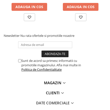
Lanterne
ADAUGA IN COS
ADAUGA IN COS
Lanterne de Cap
Lanterne de Mana
Lampi Solare
Proiectoare LED
Newsletter
Nu rata ofertele si promotiile noastre
Aeroterme
Auto
Roboti de Pornire Auto
Ce contine cutia?
Microscoape Biologice
Sunt de acord sa primesc informatii cu
promotiile magazinului. Afla mai multe in
Politica de Confidentialitate
1x Modul powerbank 18650, 2P, 5V/3VDC , compatibil
Arduino/Raspberry Pi
MAGAZIN
CLIENTI
DATE COMERCIALE