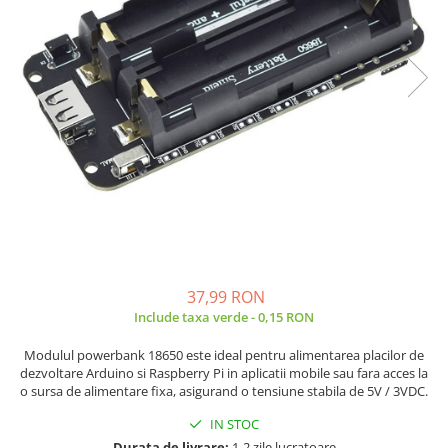
JBC
Termometre
JCD
Camere Termoviziune
JGNE
Sublere
KEYESTUDIO
Micrometre
KNIPEX
Scule si Unelte
KPS
Scule de Mana
LG CHEM
LONGWEI
Clesti de Taiat
MESTEK
Clesti pentru Dezizolat
MICROBIT
Clesti de Sertizare
MURATA
Clesti Multifunctionali
37,99 RON
MOLICEL
Clesti Papagal
Include taxa verde - 0,15 RON
MVAVA
Clesti Autoblocanti
Modulul powerbank 18650 este ideal pentru alimentarea placilor de
OPTO-EDU
Menghine
dezvoltare Arduino si Raspberry Pi in aplicatii mobile sau fara acces la
PIERGIACOMI
Clesti Electrician 1000V
o sursa de alimentare fixa, asigurand o tensiune stabila de 5V / 3VDC.
RASPBERRY PI
Surubelnite Simple
IN STOC
RUKO
Surubelnite Electrician 1000V
Durata de livrare:
1-2 zile lucratoare