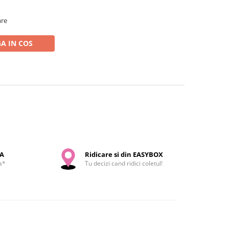
are
A IN COS
SA
Ridicare si din EASYBOX
a*
Tu decizi cand ridici coletul!