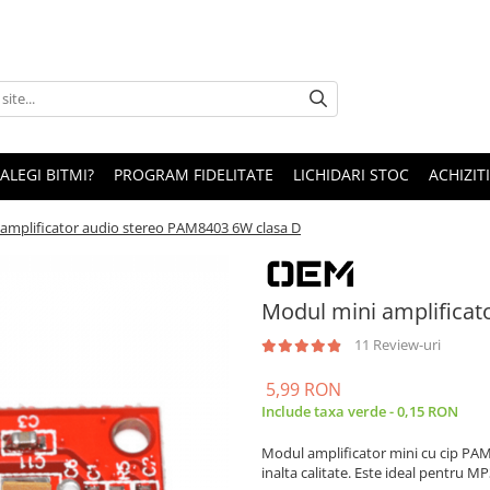
 ALEGI BITMI?
PROGRAM FIDELITATE
LICHIDARI STOC
ACHIZITI
amplificator audio stereo PAM8403 6W clasa D
Modul mini amplificat
11 Review-uri
5,99 RON
Include taxa verde - 0,15 RON
Modul amplificator mini cu cip PAM
inalta calitate. Este ideal pentru 