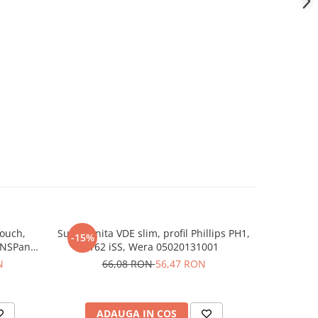
touch,
Surubelnita VDE slim, profil Phillips PH1,
Cheie cu c
-15%
-13%
 NSPanel
162 iSS, Wera 05020131001
3/8" 
N
66,08 RON
56,47 RON
32
ADAUGA IN COS
AD