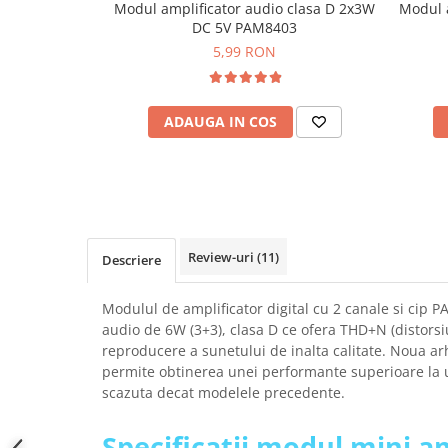
Modul amplificator audio clasa D 2x3W
Modul 
SCHRACK TECHNIK
Seturi de Surubelnite
DC 5V PAM8403
SAMSUNG
Cuttere
5,99 RON
SUNKKO
Foarfeca Electrician
SANYO
Chei Dinamometrice
SUPERFIRE
ADAUGA IN COS
Chei Fixe
SONOFF
Chei Reglabile
TERMOPASTY
Chei Combinate
TOPDON
Chei Inelare cu Cot
TAXNELE
Rulete
TENPOWER
Nivele cu bula
Review-uri
(11)
Descriere
VICTOR
Truse de Scule
VETO PRO PAC
Scule Electrice
Modulul de amplificator digital cu 2 canale si cip 
WEICON
audio de 6W (3+3), clasa D ce ofera THD+N (distorsi
Unelte Multifunctionale
reproducere a sunetului de inalta calitate. Noua ar
WERA
Surubelnite Electrice
permite obtinerea unei performante superioare la 
WIHA
Polizoare
scazuta decat modelele precedente.
WAIT TOOLS
Masini de Gaurit si Insurubat
WEEEMAKE
Specificatii modul mini a
Accesorii pentru Gaurit