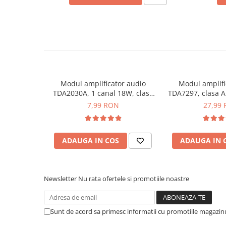
Placi de Expansiune
Module Electronice
Senzori Electronici
Componente Electronice
Gadgets
Modul amplificator audio
Modul amplifi
Electrice
TDA2030A, 1 canal 18W, clasa
TDA7297, clasa A
Acumulatori si Baterii
AB
7,99 RON
27,99
Acumulatori
Baterii
Distributie Comutatie si Protectie
ADAUGA IN COS
ADAUGA IN 
Contoare si Relee Electrice
Sigurante Automate
Newsletter
Nu rata ofertele si promotiile noastre
Sigurante Fuzibile
Ce contine cutia?
Sigurante Diferentiale RCBO
Protectii diferentiale RCCB
Sunt de acord sa primesc informatii cu promotiile magazinu
1x Modul mini amplificator PAM8403
Dispozitive AFDD detectare defect