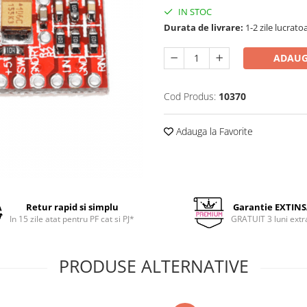
IN STOC
Durata de livrare:
1-2 zile lucrato
ADAUG
Cod Produs:
10370
Adauga la Favorite
Retur rapid si simplu
Garantie EXTIN
In 15 zile atat pentru PF cat si PJ*
GRATUIT 3 luni extr
PRODUSE ALTERNATIVE