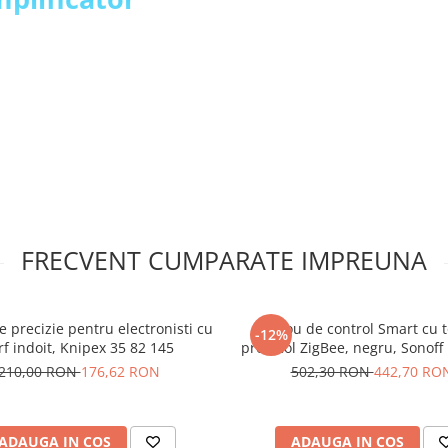
FRECVENT CUMPARATE IMPREUNA
rebuie achizitionati separat!
03:
e precizie pentru electronisti cu
Panou de control Smart cu 
-12%
rf indoit, Knipex 35 82 145
protocol ZigBee, negru, Sonoff
Pro
210,00 RON
176,62 RON
502,30 RON
442,70 RO
ADAUGA IN COS
ADAUGA IN COS