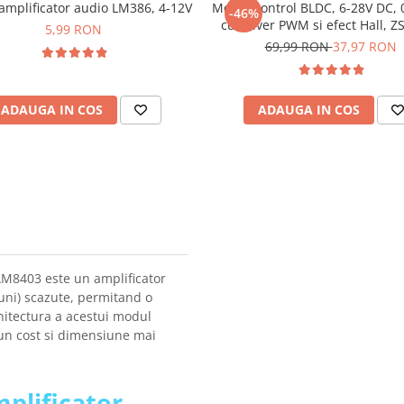
amplificator audio LM386, 4-12V
Modul control BLDC, 6-28V DC,
-46%
cu driver PWM si efect Hall, Z
5,99 RON
69,99 RON
37,97 RON
ADAUGA IN COS
ADAUGA IN COS
PAM8403 este un amplificator
uni) scazute, permitand o
hitectura a acestui modul
un cost si dimensiune mai
mplificator