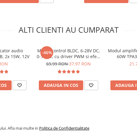
ALTI CLIENTI AU CUMPARAT
cator audio
Modul control BLDC, 6-28V DC,
Modul amplifi
-46%
B, 2x 15W, 12V
0-100W, cu driver PWM si efect
60W TPA3
Hall, ZS-X12H
 RON
69,99 RON
37,97 RON
21,
COS
ADAUGA IN COS
ADAUGA I
lui. Afla mai multe in
Politica de Confidentialitate