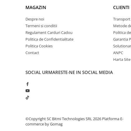
arc electric
MAGAZIN
CLIENTI
Descarcatoare de Supratensiune
Contactoare
Despre noi
Transport 
Blocuri de Distributie
Termeni si conditii
Metode de
Regulament Carduri Cadou
Politica d
Tablouri Electrice
Politica de Confidentialitate
Garantia 
Accesorii Tablouri Electrice
Politica Cookies
Solutionare
Stabilizatoare de Tensiune
Contact
ANPC
Convertoare de Tensiune
Harta Site
Banda Izolatoare
SOCIAL
URMARESTE-NE IN SOCIAL MEDIA
Panouri Fotovoltaice
Smart Home
Intrerupatoare Smart
Prize Inteligente
Module Smart Home
Camere Supraveghere
©Copyright SC Bitmi Technologies SRL 2026
Platforma E-
commerce by Gomag
Iluminat