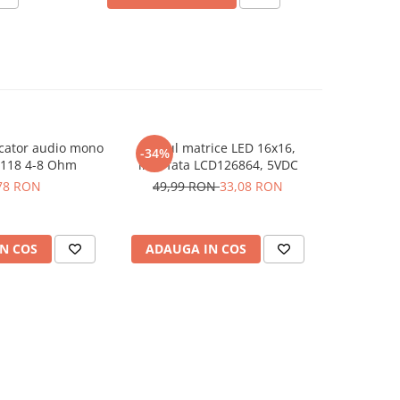
cator audio mono
Modul matrice LED 16x16,
Modul recu
-34%
-24%
118 4-8 Ohm
interfata LCD126864, 5VDC
HLK-T
binocular
78 RON
49,99 RON
33,08 RON
414,33
N COS
ADAUGA IN COS
ADAUG