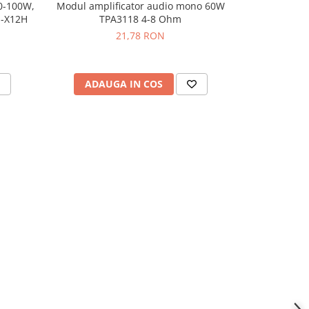
 0-100W,
Modul amplificator audio mono 60W
Modul matri
-34%
S-X12H
TPA3118 4-8 Ohm
LC
21,78 RON
49,
ADAUGA IN COS
ADAU