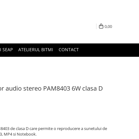
0,00
I SEAP
ATELIERUL BITMI
CONTACT
or audio stereo PAM8403 6W clasa D
8403 de clasa D care permite o reproducere a sunetului de
MP3, MP4 si Notebook.