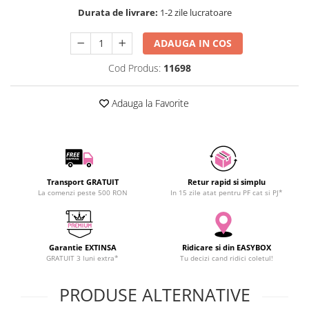
SCHRACK TECHNIK
Durata de livrare:
1-2 zile lucratoare
SAMSUNG
ADAUGA IN COS
SUNKKO
SANYO
Cod Produs:
11698
SUPERFIRE
SONOFF
Adauga la Favorite
TERMOPASTY
TOPDON
TAXNELE
TENPOWER
Transport GRATUIT
Retur rapid si simplu
VICTOR
La comenzi peste 500 RON
In 15 zile atat pentru PF cat si PJ*
VETO PRO PAC
WEICON
WERA
Garantie EXTINSA
Ridicare si din EASYBOX
GRATUIT 3 luni extra*
Tu decizi cand ridici coletul!
WIHA
WAIT TOOLS
PRODUSE ALTERNATIVE
WEEEMAKE