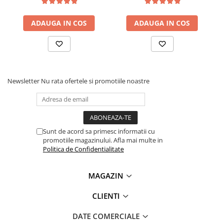
Temperatura de operare:
0°C ~ 60°C
Temperatura de stocare:
-20°C ~ 75°C
ADAUGA IN COS
ADAUGA IN COS
Schema de conectare modul micro-
lidar TFmini, compatibil Arduino:
Pentru codul sursa, click
AICI
Newsletter
Nu rata ofertele si promotiile noastre
Sunt de acord sa primesc informatii cu
promotiile magazinului. Afla mai multe in
Politica de Confidentialitate
MAGAZIN
CLIENTI
DATE COMERCIALE