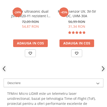
YAHBOOM
YATO
Senzor ultrasonic dual
Modul senzor UV, 3V-5V
Se
-24%
-45%
ZUBR
JSN-SR20-Y1 rezistent la
DC, UVM-30A
V
apa
72,09 RON
56,99 RON
54,87 RON
31,34 RON
ADAUGA IN COS
ADAUGA IN COS
Descriere
TFMini Micro LiDAR este un telemetru laser
unidirectional, bazat pe tehnologia Time-of-Flight (ToF),
proiectat pentru a oferi performante excelente de