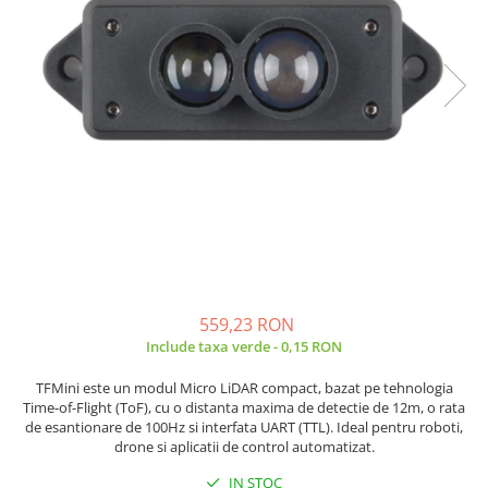
Placi de Expansiune
Tablouri Electrice
Chei Dinamometrice
Camere Termoviziune
JBC
Module Electronice
Accesorii Tablouri Electrice
Chei Fixe
JCD
Sublere
Senzori Electronici
Stabilizatoare de Tensiune
Chei Reglabile
JGNE
Micrometre
Componente Electronice
Chei Combinate
Convertoare de Tensiune
KEYESTUDIO
Chei Inelare cu Cot
Gadgets
KNIPEX
Banda Izolatoare
Rulete
KPS
Nivele cu bula
LG CHEM
Truse de Scule
LONGWEI
Scule Electrice
MESTEK
Unelte Multifunctionale
MICROBIT
Surubelnite Electrice
MURATA
559,23 RON
Polizoare
MOLICEL
Include taxa verde - 0,15 RON
Masini de Gaurit si Insurubat
MVAVA
TFMini este un modul Micro LiDAR compact, bazat pe tehnologia
Accesorii pentru Gaurit
OPTO-EDU
Time-of-Flight (ToF), cu o distanta maxima de detectie de 12m, o rata
PIERGIACOMI
de esantionare de 100Hz si interfata UART (TTL). Ideal pentru roboti,
Burghie pentru Metal
drone si aplicatii de control automatizat.
RASPBERRY PI
Genti pentru Scule si Unelte
RUKO
IN STOC