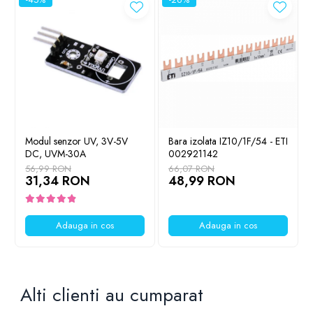
Modul senzor UV, 3V-5V
Bara izolata IZ10/1F/54 - ETI
DC, UVM-30A
002921142
Ce contine cutia?
56,99 RON
66,07 RON
31,34 RON
48,99 RON
1 x Modul memorie FLASH W25Q80 8MB cu interfata SPI
Adauga in cos
Adauga in cos
Alti clienti au cumparat