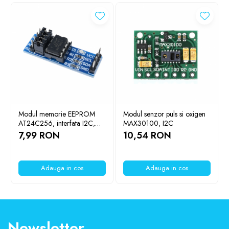
Modul memorie EEPROM
Modul senzor puls si oxigen
AT24C256, interfata I2C,
MAX30100, I2C
256Kb
7,99 RON
10,54 RON
Adauga in cos
Adauga in cos
Newsletter