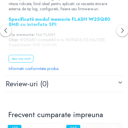
viteze ridicate, fiind ideal pentru aplicatii ce necesita stocare
externa de tip log, configuratii, fisiere sau firmware-uri.
Specificatii modul memorie FLASH W25Q80
8MB cu interfata SPI:
Tip memorie:
Nor FLASH
Chip:
W25Q80 (compatibil si cu W25Q16/32/64/128)
Capacitate:
8MB (64M-bit)
Interfata:
SPI
Frecventa maxima SPI:
<104MHz
Vezi mai mult
Tensiune de operare:
2.7V - 3.6V
Dimensiuni:
16mm x 15mm
Informatii conformitate produs
Exemplu schema conectare memorie
Review-uri
(0)
FLASH W25Q80:
Frecvent cumparate impreuna
-45%
-26%