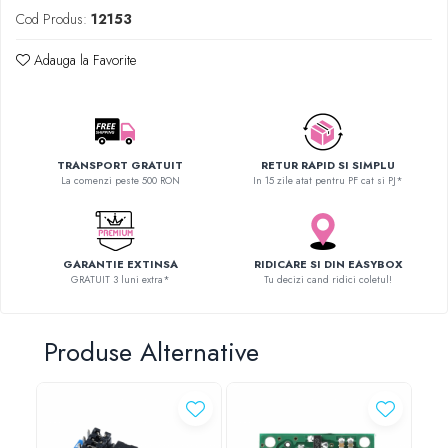
SCHRACK TECHNIK
Cod Produs:
12153
SAMSUNG
Adauga la Favorite
SUNKKO
SANYO
SUPERFIRE
SONOFF
TRANSPORT GRATUIT
RETUR RAPID SI SIMPLU
TERMOPASTY
La comenzi peste 500 RON
In 15 zile atat pentru PF cat si PJ*
TOPDON
TAXNELE
TENPOWER
GARANTIE EXTINSA
RIDICARE SI DIN EASYBOX
VICTOR
GRATUIT 3 luni extra*
Tu decizi cand ridici coletul!
VETO PRO PAC
WEICON
Produse Alternative
WERA
WIHA
WAIT TOOLS
WEEEMAKE