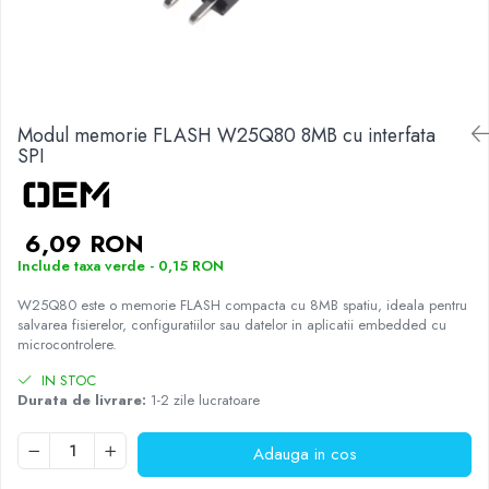
Placi de Expansiune
Tablouri Electrice
Chei Dinamometrice
Camere Termoviziune
JBC
Module Electronice
Accesorii Tablouri Electrice
Chei Fixe
JCD
Sublere
Senzori Electronici
Stabilizatoare de Tensiune
Chei Reglabile
JGNE
Micrometre
Componente Electronice
Chei Combinate
Convertoare de Tensiune
KEYESTUDIO
Modul memorie FLASH W25Q80 8MB cu interfata
Chei Inelare cu Cot
Gadgets
KNIPEX
Banda Izolatoare
SPI
Rulete
KPS
Nivele cu bula
LG CHEM
Truse de Scule
LONGWEI
6,09 RON
Scule Electrice
MESTEK
Include taxa verde - 0,15 RON
Unelte Multifunctionale
MICROBIT
W25Q80 este o memorie FLASH compacta cu 8MB spatiu, ideala pentru
Surubelnite Electrice
MURATA
salvarea fisierelor, configuratiilor sau datelor in aplicatii embedded cu
Polizoare
MOLICEL
microcontrolere.
Masini de Gaurit si Insurubat
MVAVA
IN STOC
Accesorii pentru Gaurit
OPTO-EDU
Durata de livrare:
1-2 zile lucratoare
PIERGIACOMI
Burghie pentru Metal
RASPBERRY PI
Adauga in cos
Genti pentru Scule si Unelte
RUKO