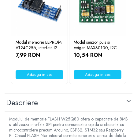
YAHBOOM
YATO
ZUBR
Modul memorie EEPROM
Modul senzor puls si
Mo
AT24C256, interfata I2C,
oxigen MAX30100, I2C
Ra
256Kb
Ze
7,99 RON
10,54 RON
1
Adauga in cos
Adauga in cos
Descriere
Modulul de memorie FLASH W25Q80 ofera o capacitate de 8MB
si utilizeaza interfata SPI pentru comunicatie rapida si eficienta cu
microcontrolere precum Arduino, ESP32, STM32 sau Raspberry
Pi. Chipul FLASH Nor integrat permite scrierea si citirea de date la