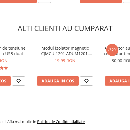
ALTI CLIENTI AU CUMPARAT
r de tensiune
Modul izolator magnetic
Convertor au
-32%
 cu USB dual
CJMCU-1201 ADUM1201,
coborator te
alimentare 2.7V-5.5V
1.8-5.5V int
 RON
19,99 RON
30,00 R
COS
ADAUGA IN COS
ADAUGA I
lui. Afla mai multe in
Politica de Confidentialitate