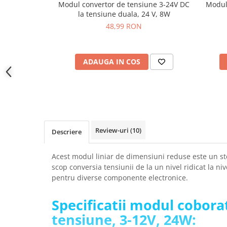
Modul convertor de tensiune 3-24V DC
Modul
YAHBOOM
Burghie pentru Metal
la tensiune duala, 24 V, 8W
YATO
Genti pentru Scule si Unelte
48,99 RON
ZUBR
Electronica
Unelte pentru Electronica
ADAUGA IN COS
Aparate de Sudura in Puncte
Microscoape Digitale
Osciloscoape Digitale
Generatoare de Semnal
Surse de Laborator
Review-uri
(10)
Descriere
Statii de Lipit
Letcon
Acest modul liniar de dimensiuni reduse este un s
Accesorii pentru Lipit
scop conversia tensiunii de la un nivel ridicat la n
Surubelnite de Precizie
pentru diverse componente electronice.
Clesti de Precizie
Specificatii modul cobora
Kituri Electronice
tensiune, 3-12V, 24W:
Placi de Dezvoltare