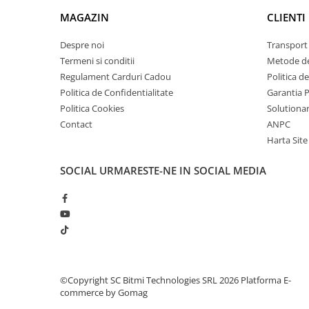
Lanterne
MAGAZIN
CLIENTI
Lanterne de Cap
Despre noi
Transport 
Lanterne de Mana
Termeni si conditii
Metode de
Lampi Solare
Regulament Carduri Cadou
Politica d
Proiectoare LED
Politica de Confidentialitate
Garantia 
Aeroterme
Politica Cookies
Solutionare
Contact
ANPC
Auto
Harta Site
Roboti de Pornire Auto
Microscoape Biologice
SOCIAL
URMARESTE-NE IN SOCIAL MEDIA
©Copyright SC Bitmi Technologies SRL 2026
Platforma E-
commerce by Gomag