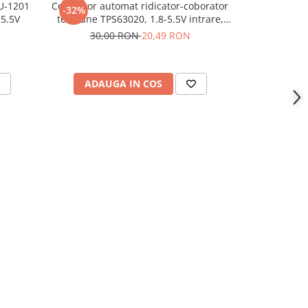
U-1201
Convertor automat ridicator-coborator
Modul cobor
-32%
5.5V
tensiune TPS63020, 1.8-5.5V intrare,
5V 2A s
2.5V iesire
30,00 RON
20,49 RON
ADAUGA IN COS
ADAU