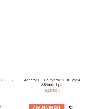
03903002
Adaptor USB la microUSB si Type-C
Placa de
2.54mm 4 pini
6,29 RON
ADAUGA IN COS
AD