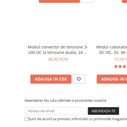
arc electric
Descarcatoare de Supratensiune
Contactoare
Blocuri de Distributie
Ce contine cutia?
Tablouri Electrice
Accesorii Tablouri Electrice
1x Modul coborator de tensiune DC-DC
Stabilizatoare de Tensiune
Modul convertor de tensiune 3-
Modul coborato
24V DC la tensiune duala, 24 V,
DC-DC, 5V, 3A
Convertoare de Tensiune
8W
48,99 RON
10,99
Banda Izolatoare
Panouri Fotovoltaice
ADAUGA IN COS
ADAUGA IN 
Smart Home
Intrerupatoare Smart
Prize Inteligente
Newsletter
Nu rata ofertele si promotiile noastre
Module Smart Home
Camere Supraveghere
Sunt de acord sa primesc informatii cu promotiile magazinu
Iluminat