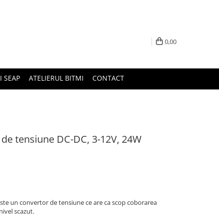
0,00
I SEAP
ATELIERUL BITMI
CONTACT
r de tensiune DC-DC, 3-12V, 24W
ste un convertor de tensiune ce are ca scop coborarea
 nivel scazut.