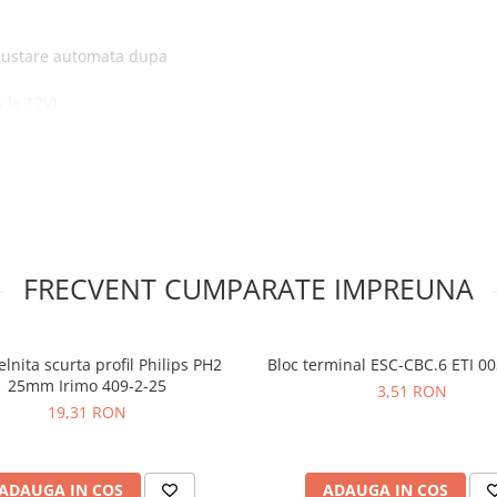
ajustare automata dupa
 la 12V)
uawei, Spreadtrum,
FRECVENT CUMPARATE IMPREUNA
ul coborator
lnita scurta profil Philips PH2
Bloc terminal ESC-CBC.6 ETI 0
25mm Irimo 409-2-25
3,51 RON
19,31 RON
ADAUGA IN COS
ADAUGA IN COS