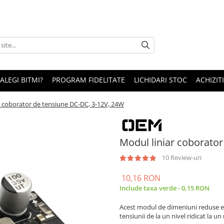
 ALEGI BITMI?
PROGRAM FIDELITATE
LICHIDARI STOC
ACHIZITI
r coborator de tensiune DC-DC, 3-12V, 24W
Modul liniar coborato
10 Review-uri
10,16 RON
Include taxa verde - 0,15 RON
Acest modul de dimeniuni reduse e
tensiunii de la un nivel ridicat la un