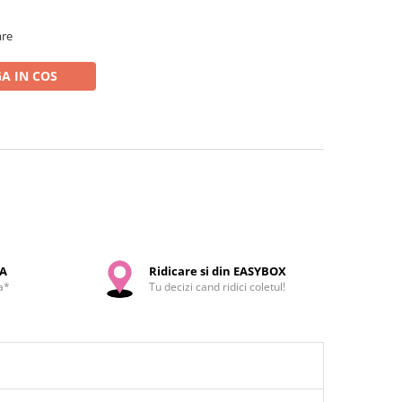
are
A IN COS
SA
Ridicare si din EASYBOX
a*
Tu decizi cand ridici coletul!