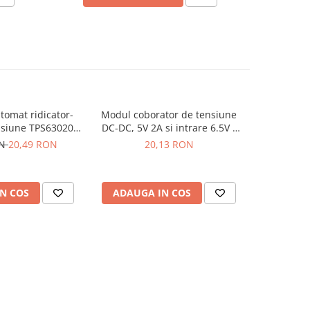
tomat ridicator-
Modul coborator de tensiune
Modul con
-24%
nsiune TPS63020,
DC-DC, 5V 2A si intrare 6.5V -
5.
rare, 2.5V iesire
40V
ON
20,49 RON
20,13 RON
52,99
N COS
ADAUGA IN COS
ADAUG