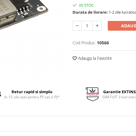
IN STOC
Durata de livrare:
1-2 zile lucrato
ADAUG
Cod Produs:
10566
Adauga la Favorite
Retur rapid si simplu
Garantie EXTIN
In 15 zile atat pentru PF cat si PJ*
GRATUIT 3 luni extr