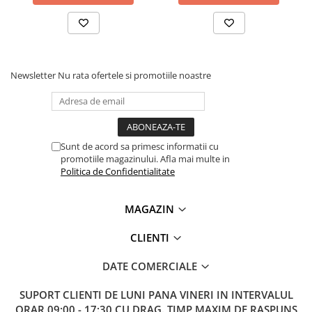
Lanterne
Lanterne de Cap
Lanterne de Mana
Lampi Solare
Newsletter
Nu rata ofertele si promotiile noastre
Ce contine cutia?
Proiectoare LED
Aeroterme
1x Modul LED SMD RGB5050, KY-009
Auto
Roboti de Pornire Auto
Sunt de acord sa primesc informatii cu
promotiile magazinului. Afla mai multe in
Microscoape Biologice
Politica de Confidentialitate
MAGAZIN
CLIENTI
DATE COMERCIALE
SUPORT CLIENTI
DE LUNI PANA VINERI IN INTERVALUL
ORAR 09:00 - 17:30 CU DRAG. TIMP MAXIM DE RASPUNS