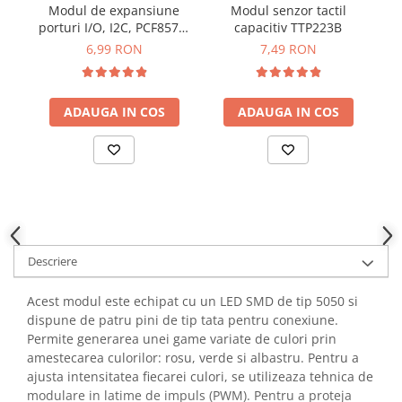
Modul de expansiune
Modul senzor tactil
YAHBOOM
Burghie pentru Metal
porturi I/O, I2C, PCF8574,
capacitiv TTP223B
YATO
2.5-6V DC, suport cascada
Genti pentru Scule si Unelte
6,99 RON
7,49 RON
ZUBR
Electronica
Unelte pentru Electronica
ADAUGA IN COS
ADAUGA IN COS
Aparate de Sudura in Puncte
Microscoape Digitale
Osciloscoape Digitale
Generatoare de Semnal
Surse de Laborator
Statii de Lipit
Descriere
Letcon
Accesorii pentru Lipit
Acest modul este echipat cu un LED SMD de tip 5050 si
Surubelnite de Precizie
dispune de patru pini de tip tata pentru conexiune.
Clesti de Precizie
Permite generarea unei game variate de culori prin
Kituri Electronice
amestecarea culorilor: rosu, verde si albastru. Pentru a
ajusta intensitatea fiecarei culori, se utilizeaza tehnica de
Placi de Dezvoltare
modulare in latime de impuls (PWM). Pentru a proteja