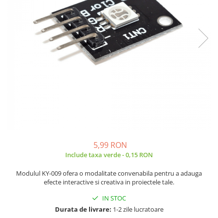
JBC
Termometre
JCD
Camere Termoviziune
JGNE
Sublere
KEYESTUDIO
Micrometre
KNIPEX
Scule si Unelte
KPS
Scule de Mana
LG CHEM
LONGWEI
Clesti de Taiat
MESTEK
Clesti pentru Dezizolat
MICROBIT
Clesti de Sertizare
MURATA
Clesti Multifunctionali
5,99 RON
MOLICEL
Clesti Papagal
Include taxa verde - 0,15 RON
MVAVA
Clesti Autoblocanti
Modulul KY-009 ofera o modalitate convenabila pentru a adauga
OPTO-EDU
Menghine
efecte interactive si creativa in proiectele tale.
PIERGIACOMI
Clesti Electrician 1000V
IN STOC
RASPBERRY PI
Surubelnite Simple
Durata de livrare:
1-2 zile lucratoare
RUKO
Surubelnite Electrician 1000V