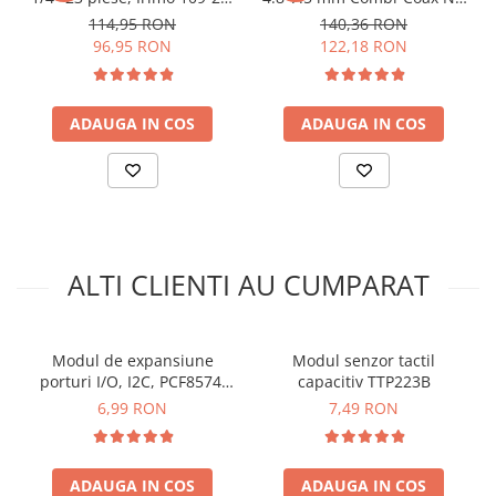
LED KY-009:
arc electric
4
3 WEICON 10013082
114,95 RON
140,36 RON
Descarcatoare de Supratensiune
96,95 RON
122,18 RON
Contactoare
Blocuri de Distributie
ADAUGA IN COS
ADAUGA IN COS
Tablouri Electrice
Accesorii Tablouri Electrice
Stabilizatoare de Tensiune
Convertoare de Tensiune
Banda Izolatoare
Pentru codul sursa, click
AICI
ALTI CLIENTI AU CUMPARAT
Panouri Fotovoltaice
Idee de proiect:
Smart Home
Intrerupatoare Smart
In Atelierul Bitmi gasesti toate detaliile, click
AICI
Modul de expansiune
Modul senzor tactil
Prize Inteligente
porturi I/O, I2C, PCF8574,
capacitiv TTP223B
2.5-6V DC, suport cascada
6,99 RON
7,49 RON
Module Smart Home
Camere Supraveghere
Iluminat
ADAUGA IN COS
ADAUGA IN COS