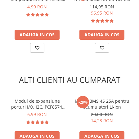
LED KY-009:
arc electric
NTC, KY-013
4
4,99 RON
114,95 RON
Descarcatoare de Supratensiune
96,95 RON
Contactoare
Blocuri de Distributie
ADAUGA IN COS
ADAUGA IN COS
Tablouri Electrice
Accesorii Tablouri Electrice
Stabilizatoare de Tensiune
Convertoare de Tensiune
Banda Izolatoare
Pentru codul sursa, click
AICI
ALTI CLIENTI AU CUMPARAT
Panouri Fotovoltaice
Idee de proiect:
Smart Home
Intrerupatoare Smart
In Atelierul Bitmi gasesti toate detaliile, click
AICI
Modul de expansiune
Modul BMS 4S 25A pentru
-29%
Prize Inteligente
porturi I/O, I2C, PCF8574,
acumulatori Li-ion
2.5-6V DC, suport cascada
6,99 RON
20,00 RON
Module Smart Home
14,23 RON
Camere Supraveghere
Iluminat
ADAUGA IN COS
ADAUGA IN COS