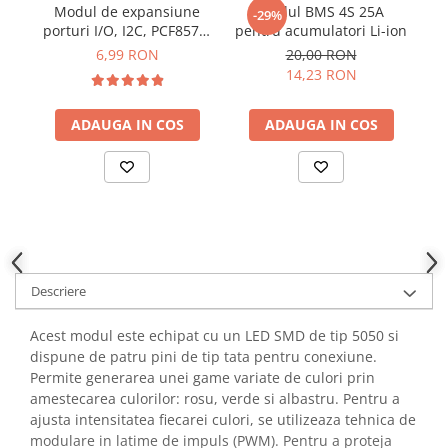
Modul de expansiune
Modul BMS 4S 25A
YAHBOOM
-29%
Burghie pentru Metal
porturi I/O, I2C, PCF8574,
pentru acumulatori Li-ion
YATO
2.5-6V DC, suport cascada
Genti pentru Scule si Unelte
6,99 RON
20,00 RON
ZUBR
14,23 RON
Electronica
Unelte pentru Electronica
ADAUGA IN COS
ADAUGA IN COS
Aparate de Sudura in Puncte
Microscoape Digitale
Osciloscoape Digitale
Generatoare de Semnal
Surse de Laborator
Statii de Lipit
Descriere
Letcon
Accesorii pentru Lipit
Acest modul este echipat cu un LED SMD de tip 5050 si
Surubelnite de Precizie
dispune de patru pini de tip tata pentru conexiune.
Clesti de Precizie
Permite generarea unei game variate de culori prin
Kituri Electronice
amestecarea culorilor: rosu, verde si albastru. Pentru a
ajusta intensitatea fiecarei culori, se utilizeaza tehnica de
Placi de Dezvoltare
modulare in latime de impuls (PWM). Pentru a proteja