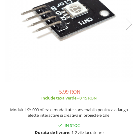
JBC
Termometre
JCD
Camere Termoviziune
JGNE
Sublere
KEYESTUDIO
Micrometre
KNIPEX
Scule si Unelte
KPS
Scule de Mana
LG CHEM
LONGWEI
Clesti de Taiat
MESTEK
Clesti pentru Dezizolat
MICROBIT
Clesti de Sertizare
MURATA
Clesti Multifunctionali
5,99 RON
MOLICEL
Clesti Papagal
Include taxa verde - 0,15 RON
MVAVA
Clesti Autoblocanti
Modulul KY-009 ofera o modalitate convenabila pentru a adauga
OPTO-EDU
Menghine
efecte interactive si creativa in proiectele tale.
PIERGIACOMI
Clesti Electrician 1000V
IN STOC
RASPBERRY PI
Surubelnite Simple
Durata de livrare:
1-2 zile lucratoare
RUKO
Surubelnite Electrician 1000V