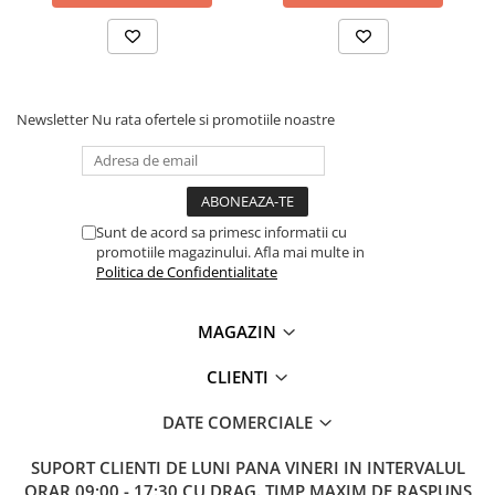
Lanterne
Lanterne de Cap
Lanterne de Mana
Lampi Solare
Newsletter
Nu rata ofertele si promotiile noastre
Ce contine cutia?
Proiectoare LED
Aeroterme
1x Modul LED SMD RGB5050, KY-009
Auto
Roboti de Pornire Auto
Sunt de acord sa primesc informatii cu
promotiile magazinului. Afla mai multe in
Microscoape Biologice
Politica de Confidentialitate
MAGAZIN
CLIENTI
DATE COMERCIALE
SUPORT CLIENTI
DE LUNI PANA VINERI IN INTERVALUL
ORAR 09:00 - 17:30 CU DRAG. TIMP MAXIM DE RASPUNS