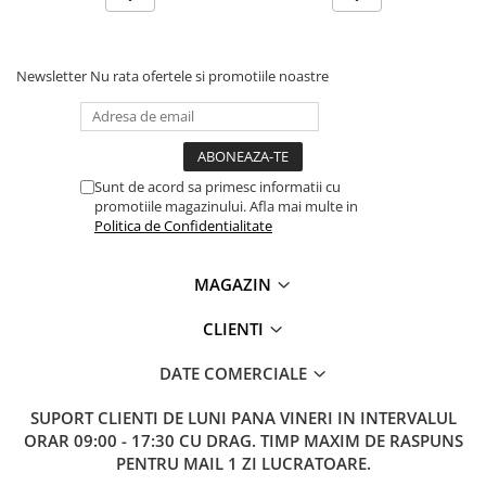
Lanterne
Lanterne de Cap
Lanterne de Mana
Newsletter
Nu rata ofertele si promotiile noastre
Lampi Solare
Proiectoare LED
Aeroterme
Sunt de acord sa primesc informatii cu
Auto
promotiile magazinului. Afla mai multe in
Politica de Confidentialitate
Roboti de Pornire Auto
Microscoape Biologice
MAGAZIN
CLIENTI
DATE COMERCIALE
SUPORT CLIENTI
DE LUNI PANA VINERI IN INTERVALUL
ORAR 09:00 - 17:30 CU DRAG. TIMP MAXIM DE RASPUNS
PENTRU MAIL 1 ZI LUCRATOARE.