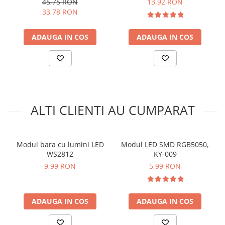
45,75 RON
13,92 RON
arc electric
33,78 RON
Descarcatoare de Supratensiune
Contactoare
ADAUGA IN COS
ADAUGA IN COS
Blocuri de Distributie
Tablouri Electrice
Ce contine cutia?
Accesorii Tablouri Electrice
Stabilizatoare de Tensiune
1x Modul LED WS2812
Convertoare de Tensiune
ALTI CLIENTI AU CUMPARAT
Banda Izolatoare
Panouri Fotovoltaice
Smart Home
Modul bara cu lumini LED
Modul LED SMD RGB5050,
WS2812
KY-009
Intrerupatoare Smart
9,99 RON
5,99 RON
Prize Inteligente
Module Smart Home
ADAUGA IN COS
ADAUGA IN COS
Camere Supraveghere
Iluminat