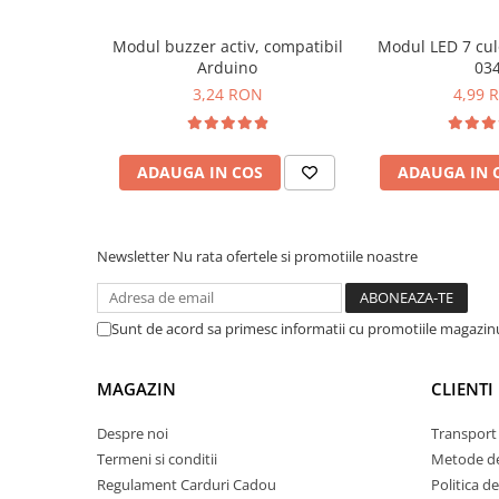
Lanterne
Modul buzzer activ, compatibil
Modul LED 7 cul
Lanterne de Cap
Arduino
03
Lanterne de Mana
3,24 RON
4,99 
Lampi Solare
Proiectoare LED
ADAUGA IN COS
ADAUGA IN 
Aeroterme
Auto
Roboti de Pornire Auto
Newsletter
Nu rata ofertele si promotiile noastre
Microscoape Biologice
Sunt de acord sa primesc informatii cu promotiile magazinu
MAGAZIN
CLIENTI
Despre noi
Transport 
Termeni si conditii
Metode de
Regulament Carduri Cadou
Politica d