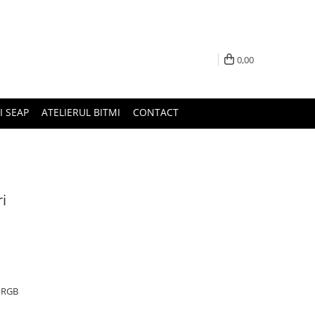
0,00
I SEAP
ATELIERUL BITMI
CONTACT
i
D RGB