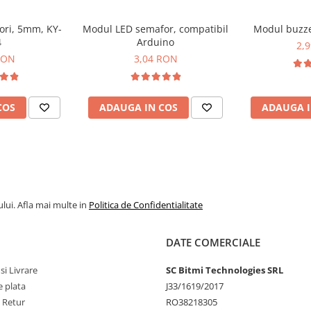
ori, 5mm, KY-
Modul LED semafor, compatibil
Modul buzze
4
Arduino
2,
RON
3,04 RON
COS
ADAUGA IN COS
ADAUGA I
lui. Afla mai multe in
Politica de Confidentialitate
DATE COMERCIALE
si Livrare
SC Bitmi Technologies SRL
 plata
J33/1619/2017
e Retur
RO38218305