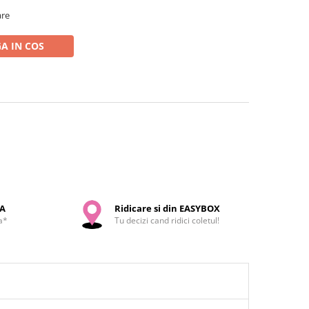
are
A IN COS
SA
Ridicare si din EASYBOX
a*
Tu decizi cand ridici coletul!