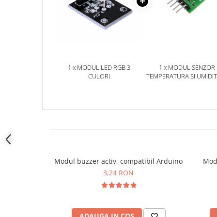
YAHBOOM
Burghie pentru Metal
YATO
Genti pentru Scule si Unelte
ZUBR
Electronica
Unelte pentru Electronica
Aparate de Sudura in Puncte
1 x MODUL LED RGB 3
1 x MODUL SENZOR
CULORI
TEMPERATURA SI UMIDI
Microscoape Digitale
SHT20
Osciloscoape Digitale
Generatoare de Semnal
Surse de Laborator
Statii de Lipit
Letcon
Accesorii pentru Lipit
Modul buzzer activ, compatibil Arduino
Modu
Surubelnite de Precizie
3,24 RON
Clesti de Precizie
Kituri Electronice
Placi de Dezvoltare
ADAUGA IN COS