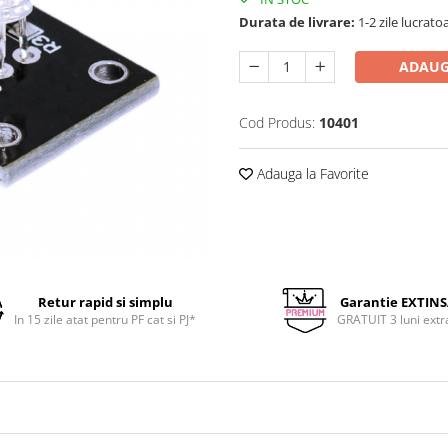
Durata de livrare:
1-2 zile lucrato
ADAUG
Cod Produs:
10401
Adauga la Favorite
Retur rapid si simplu
Garantie EXTIN
In 15 zile atat pentru PF cat si PJ*
GRATUIT 3 luni extr