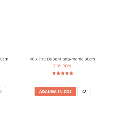
 20cm
40 x Fire Dupont tata-mama 30cm
Bread
7,99 RON
ADAUGA IN COS
AD