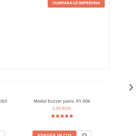
CUMPARA-LE IMPREUNA
ibil
Modul buzzer pasiv, KY-006
Modul LED R
s
2,99 RON
ADAUGA IN COS
ADAU