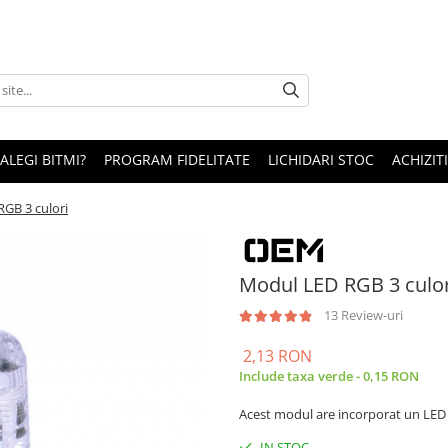
 ALEGI BITMI?
PROGRAM FIDELITATE
LICHIDARI STOC
ACHIZITI
GB 3 culori
Modul LED RGB 3 culor
13 Review-uri
2,13 RON
Include taxa verde - 0,15 RON
Acest modul are incorporat un LE
IN STOC