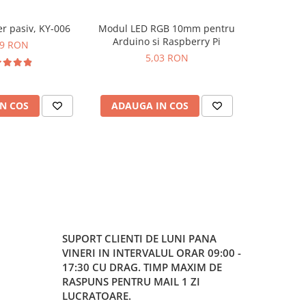
r pasiv, KY-006
Modul LED RGB 10mm pentru
Modul dri
-24%
Arduino si Raspberry Pi
99 RON
5,03 RON
30,33
N COS
ADAUGA IN COS
ADAUG
SUPORT CLIENTI
DE LUNI PANA
VINERI IN INTERVALUL ORAR 09:00 -
17:30 CU DRAG. TIMP MAXIM DE
RASPUNS PENTRU MAIL 1 ZI
LUCRATOARE.