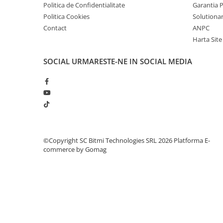
Politica de Confidentialitate
Garantia 
Politica Cookies
Solutionare
Idee de proiect:
Contact
ANPC
Harta Site
In Atelierul Bitmi gasesti toate detaliile, click
AICI
SOCIAL
URMARESTE-NE IN SOCIAL MEDIA
©Copyright SC Bitmi Technologies SRL 2026
Platforma E-
commerce by Gomag
Ce contine cutia?
1x Modul LED RGB 3 culori