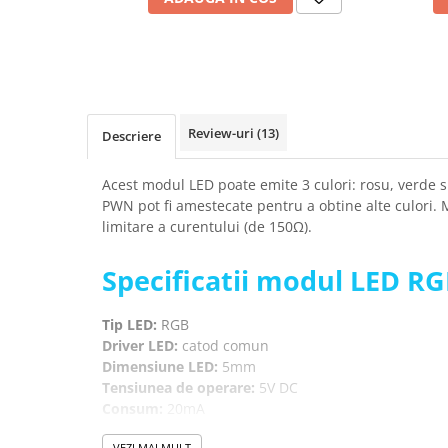
Placi de Expansiune
Module Electronice
Senzori Electronici
Componente Electronice
Review-uri
(13)
Gadgets
Descriere
Electrice
Acest modul LED poate emite 3 culori: rosu, verde s
Acumulatori si Baterii
PWN pot fi amestecate pentru a obtine alte culori. 
Acumulatori
limitare a curentului (de 150Ω).
Baterii
Specificatii modul LED RGB
Distributie Comutatie si Protectie
Contoare si Relee Electrice
Tip LED:
RGB
Sigurante Automate
Driver LED:
catod comun
Sigurante Fuzibile
Dimensiune LED:
5mm
Sigurante Diferentiale RCBO
Tensiunea de operare:
5V DC
Consum:
20mA
Protectii diferentiale RCCB
Lungimea de unda:
650nm
Dispozitive AFDD detectare defect
VEZI MAI MULT