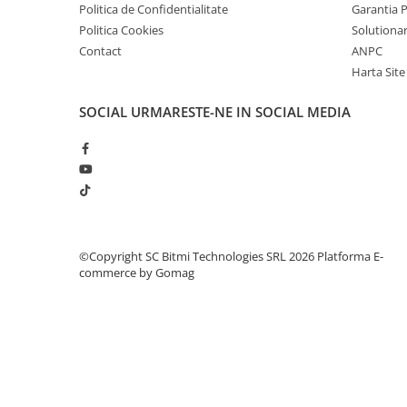
Politica de Confidentialitate
Garantia 
Politica Cookies
Solutionare
Idee de proiect:
Contact
ANPC
Harta Site
In Atelierul Bitmi gasesti toate detaliile, click
AICI
SOCIAL
URMARESTE-NE IN SOCIAL MEDIA
©Copyright SC Bitmi Technologies SRL 2026
Platforma E-
commerce by Gomag
Ce contine cutia?
1x Modul LED RGB 3 culori