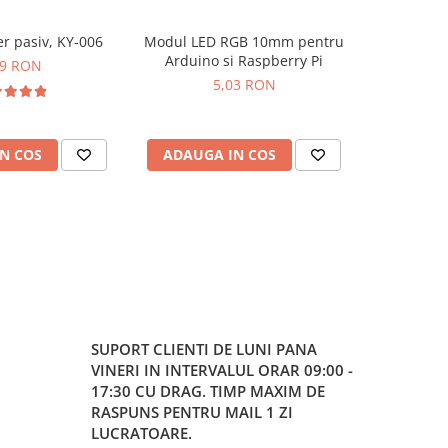
r pasiv, KY-006
Modul LED RGB 10mm pentru
Modul dri
-24%
Arduino si Raspberry Pi
99 RON
5,03 RON
30,33
N COS
ADAUGA IN COS
ADAUG
SUPORT CLIENTI
DE LUNI PANA
VINERI IN INTERVALUL ORAR 09:00 -
17:30 CU DRAG. TIMP MAXIM DE
RASPUNS PENTRU MAIL 1 ZI
LUCRATOARE.