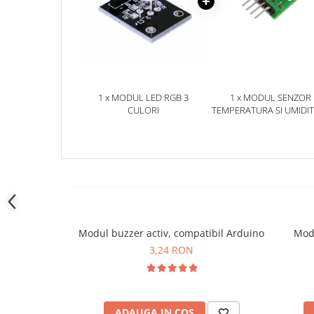
YAHBOOM
Burghie pentru Metal
YATO
Genti pentru Scule si Unelte
ZUBR
Electronica
Unelte pentru Electronica
Aparate de Sudura in Puncte
1 x MODUL LED RGB 3
1 x MODUL SENZOR
CULORI
TEMPERATURA SI UMIDI
Microscoape Digitale
SHT20
Osciloscoape Digitale
Generatoare de Semnal
Surse de Laborator
Statii de Lipit
Letcon
Accesorii pentru Lipit
Modul buzzer activ, compatibil Arduino
Modu
Surubelnite de Precizie
3,24 RON
Clesti de Precizie
Kituri Electronice
Placi de Dezvoltare
ADAUGA IN COS