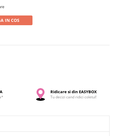
are
A IN COS
SA
Ridicare si din EASYBOX
a*
Tu decizi cand ridici coletul!