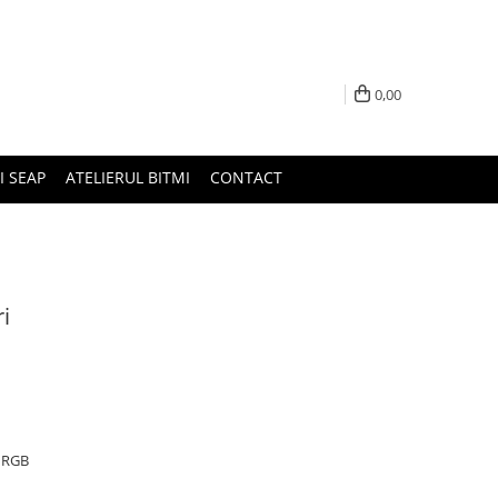
0,00
I SEAP
ATELIERUL BITMI
CONTACT
i
D RGB