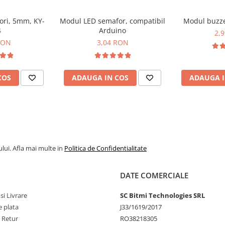
ori, 5mm, KY-
Modul LED semafor, compatibil
Modul buzze
4
Arduino
2,
RON
3,04 RON
COS
ADAUGA IN COS
ADAUGA I
lui. Afla mai multe in
Politica de Confidentialitate
DATE COMERCIALE
si Livrare
SC Bitmi Technologies SRL
 plata
J33/1619/2017
e Retur
RO38218305