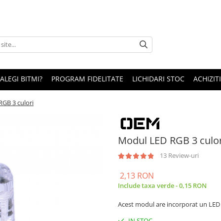
 ALEGI BITMI?
PROGRAM FIDELITATE
LICHIDARI STOC
ACHIZITI
GB 3 culori
Modul LED RGB 3 culor
13 Review-uri
2,13 RON
Include taxa verde - 0,15 RON
Acest modul are incorporat un LE
IN STOC