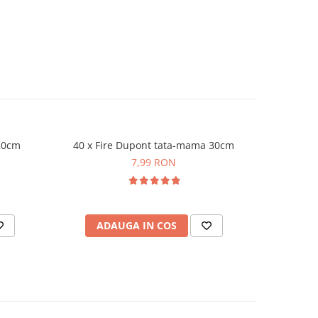
 20cm
40 x Fire Dupont tata-mama 30cm
Bread
7,99 RON
ADAUGA IN COS
AD