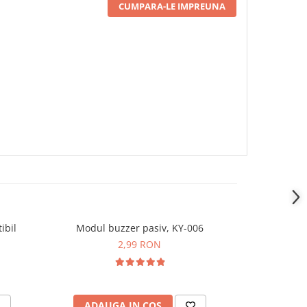
CUMPARA-LE IMPREUNA
ibil
Modul buzzer pasiv, KY-006
Modul LED R
s
2,99 RON
ADAUGA IN COS
ADAU