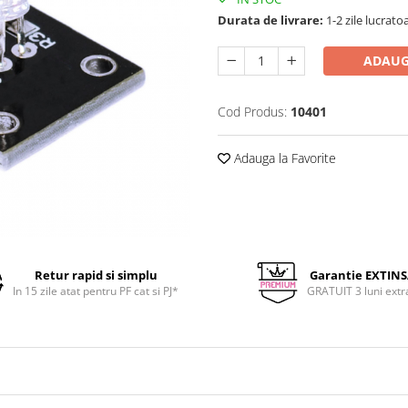
Durata de livrare:
1-2 zile lucrato
ADAUG
Cod Produs:
10401
Adauga la Favorite
Retur rapid si simplu
Garantie EXTIN
In 15 zile atat pentru PF cat si PJ*
GRATUIT 3 luni extr