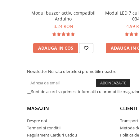
Lanterne
Modul buzzer activ, compatibil
Modul LED 7 cul
Lanterne de Cap
Arduino
03
Lanterne de Mana
3,24 RON
4,99 
Lampi Solare
Proiectoare LED
ADAUGA IN COS
ADAUGA IN 
Aeroterme
Auto
Roboti de Pornire Auto
Newsletter
Nu rata ofertele si promotiile noastre
Microscoape Biologice
Sunt de acord sa primesc informatii cu promotiile magazinu
MAGAZIN
CLIENTI
Despre noi
Transport 
Termeni si conditii
Metode de
Regulament Carduri Cadou
Politica d