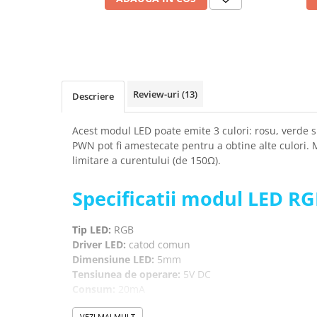
Placi de Expansiune
Module Electronice
Senzori Electronici
Componente Electronice
Review-uri
(13)
Gadgets
Descriere
Electrice
Acest modul LED poate emite 3 culori: rosu, verde s
Acumulatori si Baterii
PWN pot fi amestecate pentru a obtine alte culori. 
Acumulatori
limitare a curentului (de 150Ω).
Baterii
Specificatii modul LED RGB
Distributie Comutatie si Protectie
Contoare si Relee Electrice
Tip LED:
RGB
Sigurante Automate
Driver LED:
catod comun
Sigurante Fuzibile
Dimensiune LED:
5mm
Sigurante Diferentiale RCBO
Tensiunea de operare:
5V DC
Consum:
20mA
Protectii diferentiale RCCB
Lungimea de unda:
650nm
Dispozitive AFDD detectare defect
VEZI MAI MULT