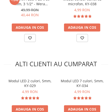
modul LED 2 culori:
arc electric
mm, 3 1/2" - Wera
microfon, KY-038
05134674001
Descarcatoare de Supratensiune
49,99 RON
4,99 RON
Pentru codul sursa, click
AICI
40,44 RON
Contactoare
Blocuri de Distributie
ADAUGA IN COS
ADAUGA IN COS
Tablouri Electrice
Accesorii Tablouri Electrice
Stabilizatoare de Tensiune
Convertoare de Tensiune
Banda Izolatoare
ALTI CLIENTI AU CUMPARAT
Panouri Fotovoltaice
Smart Home
Ce contine cutia?
Intrerupatoare Smart
Modul LED 2 culori, 5mm,
Modul LED 7 culori, 5mm,
Prize Inteligente
KY-029
KY-034
1x Modul LED 2 culori KY-011
4,99 RON
4,99 RON
Module Smart Home
Camere Supraveghere
Iluminat
ADAUGA IN COS
ADAUGA IN COS