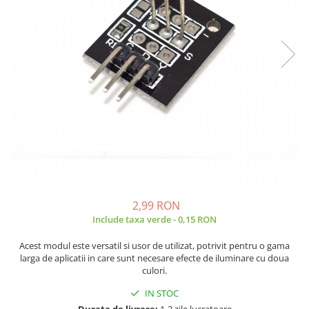
JBC
Termometre
JCD
Camere Termoviziune
JGNE
Sublere
KEYESTUDIO
Micrometre
KNIPEX
Scule si Unelte
KPS
Scule de Mana
LG CHEM
LONGWEI
Clesti de Taiat
MESTEK
Clesti pentru Dezizolat
MICROBIT
Clesti de Sertizare
MURATA
Clesti Multifunctionali
2,99 RON
MOLICEL
Clesti Papagal
Include taxa verde - 0,15 RON
MVAVA
Clesti Autoblocanti
Acest modul este versatil si usor de utilizat, potrivit pentru o gama
OPTO-EDU
Menghine
larga de aplicatii in care sunt necesare efecte de iluminare cu doua
PIERGIACOMI
Clesti Electrician 1000V
culori.
RASPBERRY PI
Surubelnite Simple
IN STOC
RUKO
Surubelnite Electrician 1000V
Durata de livrare:
1-2 zile lucratoare