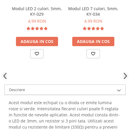
YAHBOOM
Burghie pentru Metal
Modul LED 2 culori, 5mm,
Modul LED 7 culori, 5mm,
Mo
YATO
KY-029
KY-034
Genti pentru Scule si Unelte
ZUBR
4,99 RON
4,99 RON
Electronica
Unelte pentru Electronica
Aparate de Sudura in Puncte
ADAUGA IN COS
ADAUGA IN COS
Microscoape Digitale
Osciloscoape Digitale
Generatoare de Semnal
Surse de Laborator
Statii de Lipit
Letcon
Descriere
Accesorii pentru Lipit
Surubelnite de Precizie
Acest modul este echipat cu o dioda ce emite lumina
Clesti de Precizie
rosie si verde. Intensitatea fiecarei culori poate fi reglata
in functie de nevoile aplicatiei. Acest modul consta dintr-
Kituri Electronice
o LED de 3mm, un rezistor si 3 pini tata. Utilizati acest
Placi de Dezvoltare
modul cu rezistente de limitare (330Ω) pentru a preveni