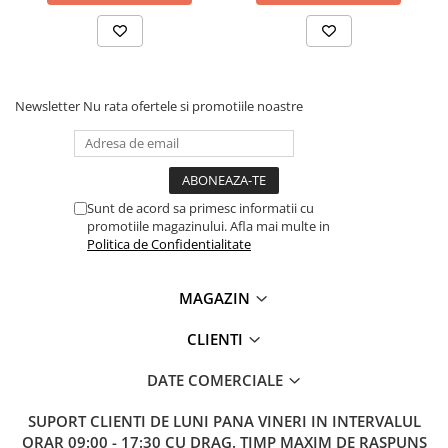
Lanterne
Lanterne de Cap
Lanterne de Mana
Lampi Solare
Newsletter
Nu rata ofertele si promotiile noastre
Proiectoare LED
Aeroterme
Auto
Sunt de acord sa primesc informatii cu
Roboti de Pornire Auto
promotiile magazinului. Afla mai multe in
Microscoape Biologice
Politica de Confidentialitate
MAGAZIN
CLIENTI
DATE COMERCIALE
SUPORT CLIENTI
DE LUNI PANA VINERI IN INTERVALUL
ORAR 09:00 - 17:30 CU DRAG. TIMP MAXIM DE RASPUNS