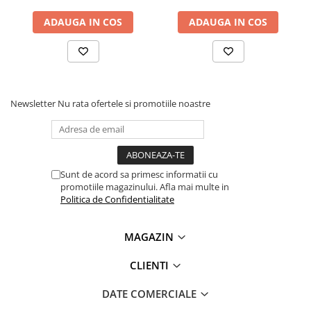
Lanterne
ADAUGA IN COS
ADAUGA IN COS
Lanterne de Cap
Lanterne de Mana
Lampi Solare
Proiectoare LED
Newsletter
Nu rata ofertele si promotiile noastre
Aeroterme
Auto
Roboti de Pornire Auto
Microscoape Biologice
Sunt de acord sa primesc informatii cu
promotiile magazinului. Afla mai multe in
Politica de Confidentialitate
MAGAZIN
CLIENTI
DATE COMERCIALE