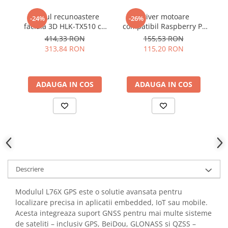
YAHBOOM
Burghie pentru Metal
Modul recunoastere
Driver motoare
-24%
-26%
YATO
Genti pentru Scule si Unelte
faciala 3D HLK-TX510 cu
compatibil Raspberry Pi
ZUBR
camera binoculara si
Pico cu TB6612FNG si
t
414,33 RON
155,53 RON
Electronica
ecran 2.8 inch
PCA9685
5
313,84 RON
115,20 RON
Unelte pentru Electronica
Aparate de Sudura in Puncte
Microscoape Digitale
ADAUGA IN COS
ADAUGA IN COS
Osciloscoape Digitale
Generatoare de Semnal
Surse de Laborator
Statii de Lipit
Letcon
Accesorii pentru Lipit
Descriere
Surubelnite de Precizie
Clesti de Precizie
Modulul L76X GPS este o solutie avansata pentru
localizare precisa in aplicatii embedded, IoT sau mobile.
Kituri Electronice
Acesta integreaza suport GNSS pentru mai multe sisteme
Placi de Dezvoltare
de sateliti – inclusiv GPS, BeiDou, GLONASS si QZSS –