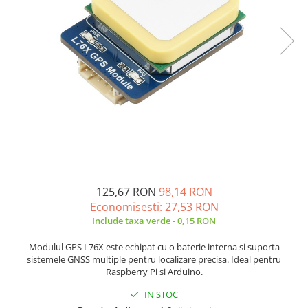
JBC
Termometre
JCD
Camere Termoviziune
JGNE
Sublere
KEYESTUDIO
Micrometre
KNIPEX
Scule si Unelte
KPS
Scule de Mana
LG CHEM
LONGWEI
Clesti de Taiat
MESTEK
Clesti pentru Dezizolat
MICROBIT
Clesti de Sertizare
125,67 RON
98,14 RON
MURATA
Clesti Multifunctionali
Economisesti:
27,53
RON
MOLICEL
Clesti Papagal
Include taxa verde - 0,15 RON
MVAVA
Clesti Autoblocanti
Modulul GPS L76X este echipat cu o baterie interna si suporta
OPTO-EDU
Menghine
sistemele GNSS multiple pentru localizare precisa. Ideal pentru
PIERGIACOMI
Clesti Electrician 1000V
Raspberry Pi si Arduino.
RASPBERRY PI
Surubelnite Simple
IN STOC
RUKO
Surubelnite Electrician 1000V