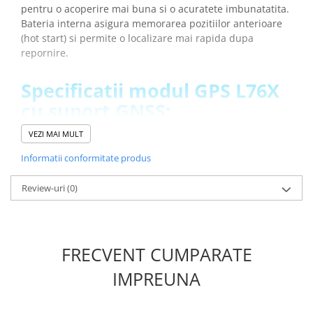
Placi de Expansiune
pentru o acoperire mai buna si o acuratete imbunatatita.
Bateria interna asigura memorarea pozitiilor anterioare
Module Electronice
(hot start) si permite o localizare mai rapida dupa
Senzori Electronici
repornire.
Componente Electronice
Specificatii modul GPS L76X
Gadgets
cu suport GNSS:
Electrice
Acumulatori si Baterii
VEZI MAI MULT
Suport GNSS
: GPS, BeiDou, GLONASS, QZSS
Precizie localizare
: <2.5 metri
Acumulatori
Informatii conformitate produs
Alimentare
: 3.3V ~ 5V
Baterii
Interfete
: UART, I2C, USB (prin adaptoare)
Review-uri
(0)
Distributie Comutatie si Protectie
Baterie
: Inclusa (RTC backup, pentru hot start rapid)
Contoare si Relee Electrice
Compatibilitate
: Raspberry Pi, Arduino, STM32, ESP32
Sigurante Automate
Schema de conectare modul GPS L76X
FRECVENT CUMPARATE
Sigurante Fuzibile
cu suport GNSS, compatibil Arduino:
Sigurante Diferentiale RCBO
IMPREUNA
Protectii diferentiale RCCB
Pentru codul sursa, click
AICI
Dispozitive AFDD detectare defect