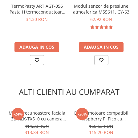
arc electric
TermoPasty ART.AGT-056
Modul senzor de presiune
Descarcatoare de Supratensiune
Pasta H termoconductoare
atmosferica MS5611, GY-63
25 g (seringa)
Contactoare
34,30 RON
62,92 RON
Blocuri de Distributie
Tablouri Electrice
Accesorii Tablouri Electrice
ADAUGA IN COS
ADAUGA IN COS
Stabilizatoare de Tensiune
Convertoare de Tensiune
Banda Izolatoare
Panouri Fotovoltaice
Smart Home
Ce contine cutia?
ALTI CLIENTI AU CUMPARAT
Intrerupatoare Smart
1 x Modul GPS L76X cu suport GNSS
Prize Inteligente
Modul recunoastere faciala
Driver motoare compatibil
-24%
-26%
Module Smart Home
3D HLK-TX510 cu camera
Raspberry Pi Pico cu
Camere Supraveghere
binoculara si ecran 2.8 inch
TB6612FNG si PCA9685
414,33 RON
155,53 RON
313,84 RON
115,20 RON
Iluminat