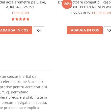
ul accelerometru pe 3 axe,
Driver motoare compatibil Rasp
-26%
ADXL345, GY-291
Pico cu TB6612FNG si PCA9
13,99 RON
155,53 RON
115,20 RON
ADAUGA IN COS
ADAUGA IN COS
 un senzor inertial de
ccelerometru pe 3 axe intr-
precise pentru acceleratie si
, Y, Z), permitand
era precizie si stabilitate in
ii precum navigatia in spatiu,
lte proiecte care implica