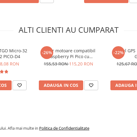
ALTI CLIENTI AU CUMPARAT
TGO Micro-32
Driver motoare compatibil
Modul GPS 
-26%
-22%
32 PICO-D4
Raspberry Pi Pico cu
TB6612FNG si PCA9685
8,08 RON
155,53 RON
115,20 RON
125,67 R
COS
ADAUGA IN COS
ADAUGA I
lui. Afla mai multe in
Politica de Confidentialitate