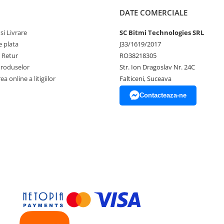
6050, GY-521
DATE COMERCIALE
si Livrare
SC Bitmi Technologies SRL
 plata
J33/1619/2017
e Retur
RO38218305
Produselor
Str. Ion Dragoslav Nr. 24C
a online a litigiilor
Falticeni, Suceava
Contacteaza-ne