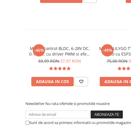
Placi de Expansiune
Module Electronice
Senzori Electronici
Componente Electronice
Gadgets
Modul control BLDC, 6-28V DC,
Modul LILYGO T
Electrice
-46%
-49%
0-100W, cu driver PWM si efect
V2.0 cu ESP
Acumulatori si Baterii
Hall, ZS-X12H
69,99 RON
37,97 RON
75,00 RON
3
Acumulatori
Baterii
Distributie Comutatie si Protectie
ADAUGA IN COS
ADAUGA IN 
Contoare si Relee Electrice
Sigurante Automate
Newsletter
Nu rata ofertele si promotiile noastre
Sigurante Fuzibile
Pentru codul sursa, click
AICI
Sigurante Diferentiale RCBO
Protectii diferentiale RCCB
Ce contine cutia?
Sunt de acord sa primesc informatii cu promotiile magazinu
Dispozitive AFDD detectare defect