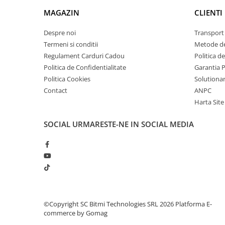
arc electric
1x Modul giroscop + accelerometru pe 3 axe, MCU 
MAGAZIN
CLIENTI
Descarcatoare de Supratensiune
Contactoare
Despre noi
Transport 
Blocuri de Distributie
Termeni si conditii
Metode de
Regulament Carduri Cadou
Politica d
Tablouri Electrice
Politica de Confidentialitate
Garantia 
Accesorii Tablouri Electrice
Politica Cookies
Solutionare
Stabilizatoare de Tensiune
Contact
ANPC
Convertoare de Tensiune
Harta Site
Banda Izolatoare
SOCIAL
URMARESTE-NE IN SOCIAL MEDIA
Panouri Fotovoltaice
Smart Home
Intrerupatoare Smart
Prize Inteligente
Module Smart Home
Camere Supraveghere
©Copyright SC Bitmi Technologies SRL 2026
Platforma E-
commerce by Gomag
Iluminat