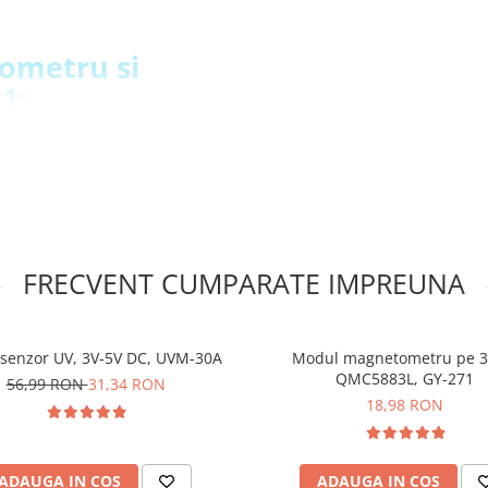
rometru si
1:
ern de tensiune)
FRECVENT CUMPARATE IMPREUNA
 pini de tip tata care este
giroscop +
senzor UV, 3V-5V DC, UVM-30A
Modul magnetometru pe 3
MCU 6050, GY-
QMC5883L, GY-271
56,99 RON
31,34 RON
18,98 RON
ADAUGA IN COS
ADAUGA IN COS