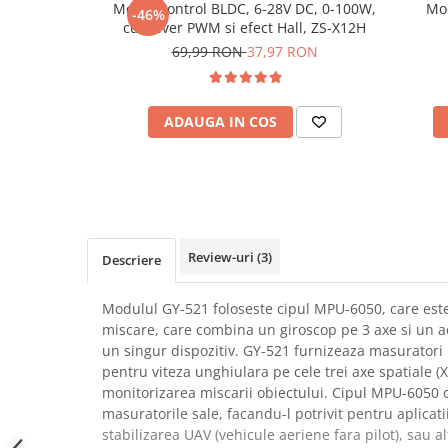
Modul control BLDC, 6-28V DC, 0-100W,
Mod
-46%
SCHRACK TECHNIK
Seturi de Surubelnite
cu driver PWM si efect Hall, ZS-X12H
SAMSUNG
Cuttere
69,99 RON
37,97 RON
SUNKKO
Foarfeca Electrician
SANYO
Chei Dinamometrice
SUPERFIRE
ADAUGA IN COS
Chei Fixe
SONOFF
Chei Reglabile
TERMOPASTY
Chei Combinate
TOPDON
Chei Inelare cu Cot
TAXNELE
Rulete
TENPOWER
Nivele cu bula
Review-uri
(3)
Descriere
VICTOR
Truse de Scule
VETO PRO PAC
Scule Electrice
Modulul GY-521 foloseste cipul MPU-6050, care este
WEICON
miscare, care combina un giroscop pe 3 axe si un a
Unelte Multifunctionale
un singur dispozitiv. GY-521 furnizeaza masuratori 
WERA
Surubelnite Electrice
pentru viteza unghiulara pe cele trei axe spatiale (X
WIHA
Polizoare
monitorizarea miscarii obiectului. Cipul MPU-6050 of
WAIT TOOLS
masuratorile sale, facandu-l potrivit pentru aplicat
Masini de Gaurit si Insurubat
WEEEMAKE
stabilizarea UAV (vehicule aeriene fara pilot), sau a
Accesorii pentru Gaurit