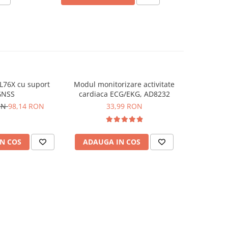
L76X cu suport
Modul monitorizare activitate
Ecran LC
GNSS
cardiaca ECG/EKG, AD8232
pentr
ON
98,14 RON
33,99 RON
N COS
ADAUGA IN COS
ADAUG