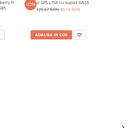
berry Pi
Modul GPS L76X cu suport GNSS
Modul monitor
-22%
685
EC
125,67 RON
98,14 RON
ADAUGA IN COS
ADAU