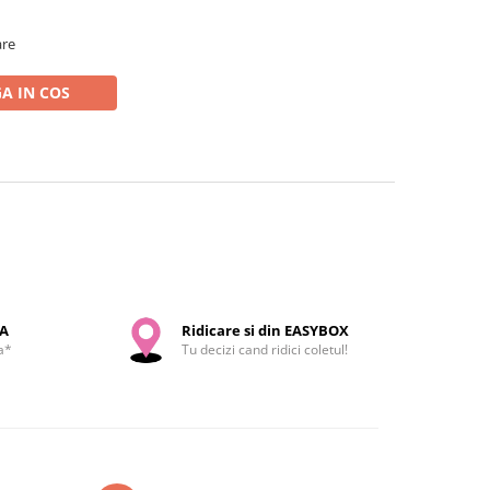
are
A IN COS
SA
Ridicare si din EASYBOX
a*
Tu decizi cand ridici coletul!