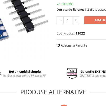
IN STOC
Durata de livrare:
1-2 zile lucrato
ADAUG
Cod Produs:
11022
Adauga la Favorite
Retur rapid si simplu
Garantie EXTIN
In 15 zile atat pentru PF cat si PJ*
GRATUIT 3 luni extr
PRODUSE ALTERNATIVE