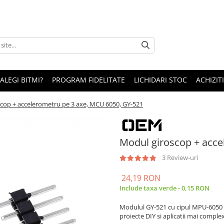
 ALEGI BITMI?
PROGRAM FIDELITATE
LICHIDARI STOC
ACHIZITI
cop + accelerometru pe 3 axe, MCU 6050, GY-521
Modul giroscop + acce
3 Review-uri
24,19 RON
Include taxa verde - 0,15 RON
Modulul GY-521 cu cipul MPU-6050 of
proiecte DIY si aplicatii mai comple