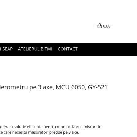
0,00
I SEAP
ATELIERUL BITMI
CONTACT
lerometru pe 3 axe, MCU 6050, GY-521
era o solutie eficienta pentru monitorizarea miscarii in
xe care necesita masuratori precise pe 3 axe.