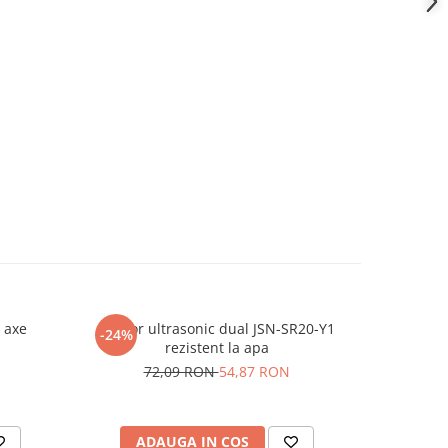
 axe
Senzor ultrasonic dual JSN-SR20-Y1
Placa de 
-24%
-11%
rezistent la apa
Nano 
72,09 RON
54,87 RON
20
ADAUGA IN COS
AD