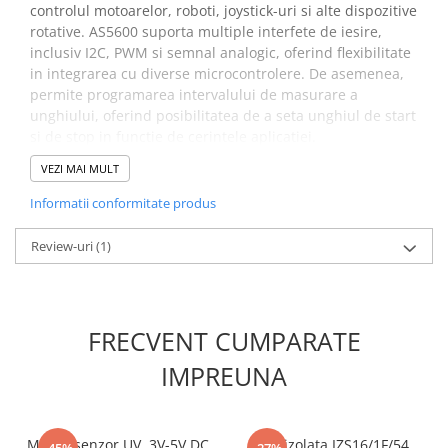
controlul motoarelor, roboti, joystick-uri si alte dispozitive
rotative. AS5600 suporta multiple interfete de iesire,
inclusiv I2C, PWM si semnal analogic, oferind flexibilitate
in integrarea cu diverse microcontrolere. De asemenea,
permite programarea intervalului de masurare a
unghiului, oferind posibilitatea de a seta unghiul de start
si de stop in functie de cerintele aplicatiei.
VEZI MAI MULT
Specificatii modul encoder
Informatii conformitate produs
magnetic AS6500 12 biti:
Review-uri
(1)
Tensiune de alimentare:
3.3V
Rezolutie:
12 biti (4096 pozitii pe rotatie)
Interfete de iesire:
I2C, PWM, semnal analogic
Interval de masurare a unghiului:
0° - 360°, programabil
FRECVENT CUMPARATE
Consum de curent:
~3mA
Temperatura de operare:
IMPREUNA
-40°C pana la +125°C
Dimensiuni:
23.3mm x 22.8mm
Ce contine cutia?
Modul senzor UV, 3V-5V DC,
Bara izolata IZS16/1F/54
-45%
-27%