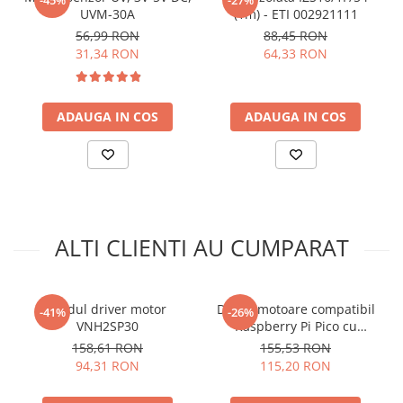
UVM-30A
(1m) - ETI 002921111
1 x Modul encoder magnetic AS6500 12 biti
56,99 RON
88,45 RON
31,34 RON
64,33 RON
ADAUGA IN COS
ADAUGA IN COS
ALTI CLIENTI AU CUMPARAT
Modul driver motor
Driver motoare compatibil
-41%
-26%
VNH2SP30
Raspberry Pi Pico cu
TB6612FNG si PCA9685
158,61 RON
155,53 RON
94,31 RON
115,20 RON