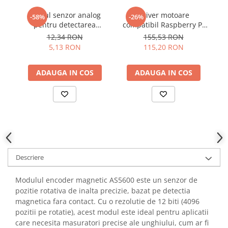
YAHBOOM
Modul senzor analog
Driver motoare
-58%
-26%
YATO
pentru detectarea
compatibil Raspberry Pi
f
ZUBR
nuantelor de gri
Pico cu TB6612FNG si
12,34 RON
155,53 RON
PCA9685
5,13 RON
115,20 RON
ADAUGA IN COS
ADAUGA IN COS
Descriere
Modulul encoder magnetic AS5600 este un senzor de
pozitie rotativa de inalta precizie, bazat pe detectia
magnetica fara contact. Cu o rezolutie de 12 biti (4096
pozitii pe rotatie), acest modul este ideal pentru aplicatii
care necesita masuratori precise ale unghiului, cum ar fi