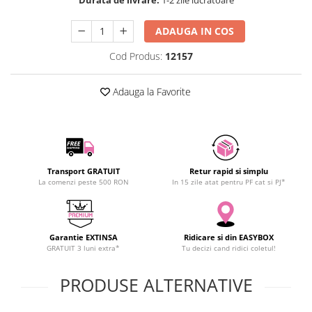
SCHRACK TECHNIK
SAMSUNG
ADAUGA IN COS
SUNKKO
Cod Produs:
12157
SANYO
SUPERFIRE
Adauga la Favorite
SONOFF
TERMOPASTY
TOPDON
TAXNELE
Transport GRATUIT
Retur rapid si simplu
TENPOWER
La comenzi peste 500 RON
In 15 zile atat pentru PF cat si PJ*
VICTOR
VETO PRO PAC
WEICON
Garantie EXTINSA
Ridicare si din EASYBOX
WERA
GRATUIT 3 luni extra*
Tu decizi cand ridici coletul!
WIHA
PRODUSE ALTERNATIVE
WAIT TOOLS
WEEEMAKE