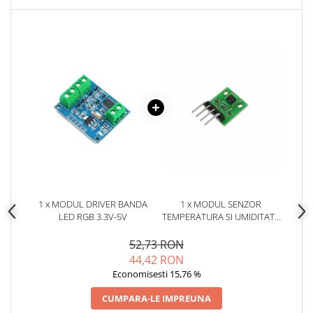
Placi de Expansiune
Module Electronice
Senzori Electronici
Componente Electronice
Gadgets
Electrice
Acumulatori si Baterii
Acumulatori
Baterii
Distributie Comutatie si Protectie
1 x MODUL DRIVER BANDA
1 x MODUL SENZOR
Contoare si Relee Electrice
LED RGB 3.3V-5V
TEMPERATURA SI UMIDITATE
SHT20
Sigurante Automate
52,73 RON
Sigurante Fuzibile
44,42 RON
Sigurante Diferentiale RCBO
Economisesti 15,76 %
Protectii diferentiale RCCB
CUMPARA-LE IMPREUNA
Dispozitive AFDD detectare defect