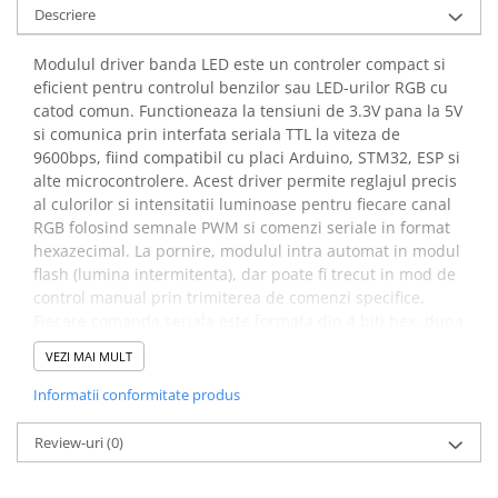
Lanterne
Descriere
Lanterne de Cap
Modulul driver banda LED este un controler compact si
Lanterne de Mana
eficient pentru controlul benzilor sau LED-urilor RGB cu
Lampi Solare
catod comun. Functioneaza la tensiuni de 3.3V pana la 5V
si comunica prin interfata seriala TTL la viteza de
Proiectoare LED
9600bps, fiind compatibil cu placi Arduino, STM32, ESP si
Aeroterme
alte microcontrolere. Acest driver permite reglajul precis
Auto
al culorilor si intensitatii luminoase pentru fiecare canal
RGB folosind semnale PWM si comenzi seriale in format
Roboti de Pornire Auto
hexazecimal. La pornire, modulul intra automat in modul
Microscoape Biologice
flash (lumina intermitenta), dar poate fi trecut in mod de
control manual prin trimiterea de comenzi specifice.
Fiecare comanda seriala este formata din 4 biti hex, dupa
structura: [1] cod pornire (0x1F) + [2] canal culoare
VEZI MAI MULT
(0x01=roșu, 0x02=verde, 0x03=albastru) + [3] intensitate
(0x00-0x64) + [4] checksum (suma primilor 3 octeti).
Informatii conformitate produs
Specificatii modul driver
Review-uri
(0)
banda LED RGB 3.3V-5V: