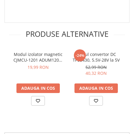
arc electric
Descarcatoare de Supratensiune
Contactoare
Blocuri de Distributie
PRODUSE ALTERNATIVE
Tablouri Electrice
Accesorii Tablouri Electrice
Stabilizatoare de Tensiune
Modul izolator magnetic
Modul convertor DC
-24%
Convertoare de Tensiune
CJMCU-1201 ADUM1201,
TPS5430, 5.5V-28V la 5V
alimentare 2.7V-5.5V
t
19,99 RON
52,99 RON
Banda Izolatoare
5
40,32 RON
Panouri Fotovoltaice
Smart Home
ADAUGA IN COS
ADAUGA IN COS
Intrerupatoare Smart
Prize Inteligente
Module Smart Home
Camere Supraveghere
Iluminat