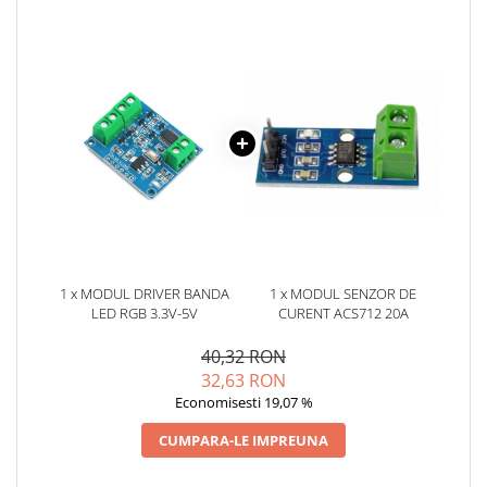
YAHBOOM
Burghie pentru Metal
YATO
Genti pentru Scule si Unelte
ZUBR
Electronica
Unelte pentru Electronica
Aparate de Sudura in Puncte
Microscoape Digitale
Osciloscoape Digitale
Generatoare de Semnal
Surse de Laborator
Statii de Lipit
1 x MODUL DRIVER BANDA
1 x MODUL SENZOR DE
LED RGB 3.3V-5V
CURENT ACS712 20A
Letcon
Accesorii pentru Lipit
40,32 RON
Surubelnite de Precizie
32,63 RON
Economisesti 19,07 %
Clesti de Precizie
Kituri Electronice
CUMPARA-LE IMPREUNA
Placi de Dezvoltare