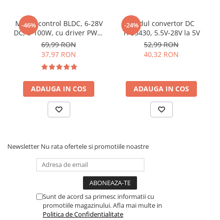
Schema de conectare modul driver
banda LED RGB, compatibil Arduino:
Modul control BLDC, 6-28V
Modul convertor DC
-46%
-24%
DC, 0-100W, cu driver PWM
TPS5430, 5.5V-28V la 5V
Pentru codul sursa, click
AICI
si efect Hall, ZS-X12H
69,99 RON
52,99 RON
37,97 RON
40,32 RON
ADAUGA IN COS
ADAUGA IN COS
Newsletter
Nu rata ofertele si promotiile noastre
Ce contine cutia?
1 x Modul driver banda LED RGB 3.3V-5V
Sunt de acord sa primesc informatii cu
promotiile magazinului. Afla mai multe in
Politica de Confidentialitate