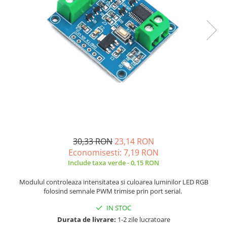
JBC
Termometre
JCD
Camere Termoviziune
JGNE
Sublere
KEYESTUDIO
Micrometre
KNIPEX
Scule si Unelte
KPS
Scule de Mana
LG CHEM
LONGWEI
Clesti de Taiat
MESTEK
Clesti pentru Dezizolat
MICROBIT
Clesti de Sertizare
30,33 RON
23,14 RON
MURATA
Clesti Multifunctionali
Economisesti:
7,19
RON
MOLICEL
Clesti Papagal
Include taxa verde - 0,15 RON
MVAVA
Clesti Autoblocanti
Modulul controleaza intensitatea si culoarea luminilor LED RGB
OPTO-EDU
Menghine
folosind semnale PWM trimise prin port serial.
PIERGIACOMI
Clesti Electrician 1000V
IN STOC
RASPBERRY PI
Surubelnite Simple
Durata de livrare:
1-2 zile lucratoare
RUKO
Surubelnite Electrician 1000V