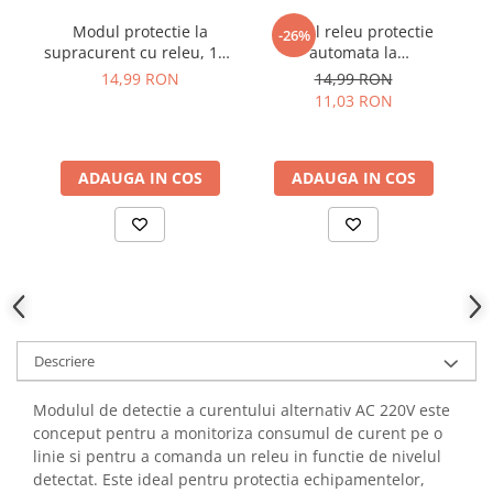
YAHBOOM
Burghie pentru Metal
Modul protectie la
Modul releu protectie
-26%
YATO
supracurent cu releu, 12V
automata la
Genti pentru Scule si Unelte
ZUBR
DC, 5A
suprasarcina, 5V DC, 5A
te
14,99 RON
14,99 RON
Electronica
11,03 RON
Unelte pentru Electronica
Aparate de Sudura in Puncte
ADAUGA IN COS
ADAUGA IN COS
Microscoape Digitale
Osciloscoape Digitale
Generatoare de Semnal
Surse de Laborator
Statii de Lipit
Letcon
Accesorii pentru Lipit
Descriere
Surubelnite de Precizie
Clesti de Precizie
Modulul de detectie a curentului alternativ AC 220V este
conceput pentru a monitoriza consumul de curent pe o
Kituri Electronice
linie si pentru a comanda un releu in functie de nivelul
Placi de Dezvoltare
detectat. Este ideal pentru protectia echipamentelor,