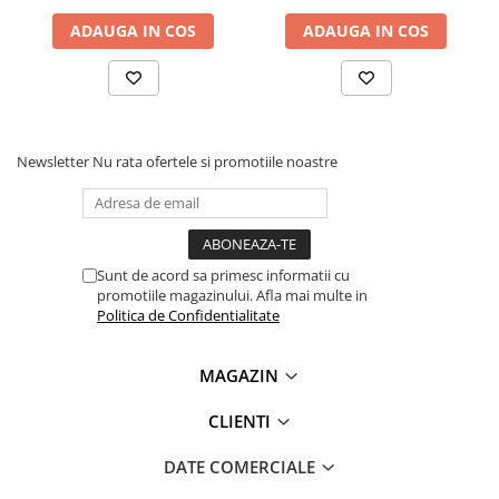
Lanterne
ADAUGA IN COS
ADAUGA IN COS
Lanterne de Cap
Lanterne de Mana
Lampi Solare
Proiectoare LED
Newsletter
Nu rata ofertele si promotiile noastre
Aeroterme
Auto
Roboti de Pornire Auto
Microscoape Biologice
Sunt de acord sa primesc informatii cu
promotiile magazinului. Afla mai multe in
Politica de Confidentialitate
MAGAZIN
CLIENTI
DATE COMERCIALE