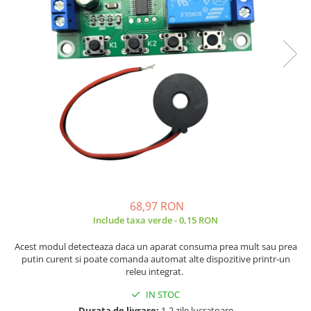
JBC
Termometre
JCD
Camere Termoviziune
JGNE
Sublere
KEYESTUDIO
Micrometre
KNIPEX
Scule si Unelte
KPS
Scule de Mana
LG CHEM
LONGWEI
Clesti de Taiat
MESTEK
Clesti pentru Dezizolat
MICROBIT
Clesti de Sertizare
MURATA
Clesti Multifunctionali
68,97 RON
MOLICEL
Clesti Papagal
Include taxa verde - 0,15 RON
MVAVA
Clesti Autoblocanti
Acest modul detecteaza daca un aparat consuma prea mult sau prea
OPTO-EDU
Menghine
putin curent si poate comanda automat alte dispozitive printr-un
PIERGIACOMI
Clesti Electrician 1000V
releu integrat.
RASPBERRY PI
Surubelnite Simple
IN STOC
RUKO
Surubelnite Electrician 1000V
Durata de livrare:
1-2 zile lucratoare