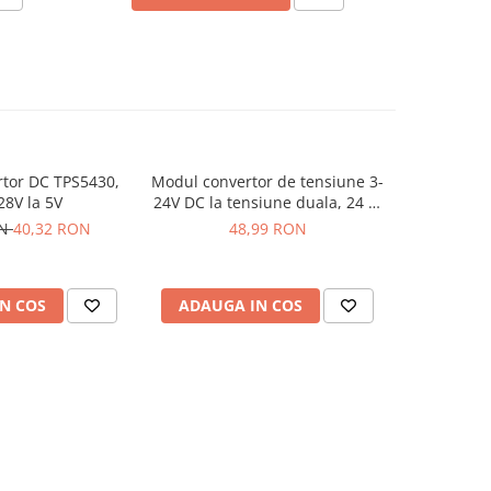
tor DC TPS5430,
Modul convertor de tensiune 3-
Modul dri
-24%
28V la 5V
24V DC la tensiune duala, 24 V,
8W
ON
40,32 RON
48,99 RON
30,33
N COS
ADAUGA IN COS
ADAUG