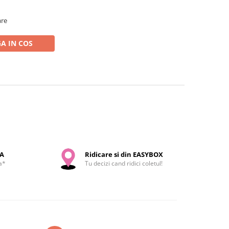
are
A IN COS
SA
Ridicare si din EASYBOX
a*
Tu decizi cand ridici coletul!