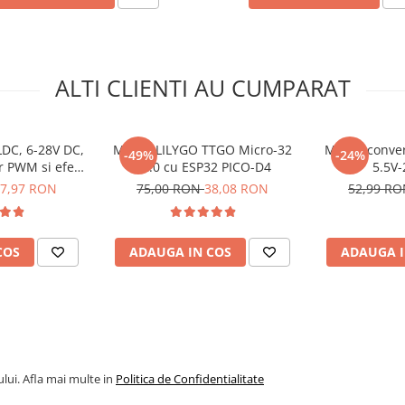
ALTI CLIENTI AU CUMPARAT
LDC, 6-28V DC,
Modul LILYGO TTGO Micro-32
Modul conver
-49%
-24%
r PWM si efect
V2.0 cu ESP32 PICO-D4
5.5V-
S-X12H
7,97 RON
75,00 RON
38,08 RON
52,99 R
COS
ADAUGA IN COS
ADAUGA I
lui. Afla mai multe in
Politica de Confidentialitate