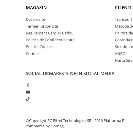
arc electric
MAGAZIN
CLIENTI
1x Modul de releu cu Wifi, ESP-01S, ESP8266, 5V
Descarcatoare de Supratensiune
Contactoare
Despre noi
Transport 
Blocuri de Distributie
Termeni si conditii
Metode de
Regulament Carduri Cadou
Politica d
Tablouri Electrice
Politica de Confidentialitate
Garantia 
Accesorii Tablouri Electrice
Politica Cookies
Solutionare
Stabilizatoare de Tensiune
Contact
ANPC
Convertoare de Tensiune
Harta Site
Banda Izolatoare
SOCIAL
URMARESTE-NE IN SOCIAL MEDIA
Panouri Fotovoltaice
Smart Home
Intrerupatoare Smart
Prize Inteligente
Module Smart Home
Camere Supraveghere
©Copyright SC Bitmi Technologies SRL 2026
Platforma E-
commerce by Gomag
Iluminat