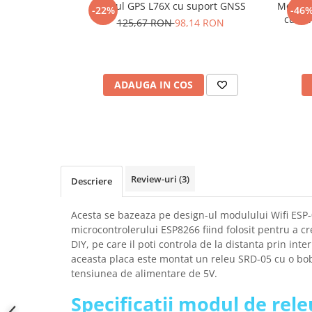
Modul GPS L76X cu suport GNSS
Modul c
-22%
-46
SCHRACK TECHNIK
Seturi de Surubelnite
cu dr
125,67 RON
98,14 RON
SAMSUNG
Cuttere
SUNKKO
Foarfeca Electrician
SANYO
Chei Dinamometrice
SUPERFIRE
ADAUGA IN COS
Chei Fixe
SONOFF
Chei Reglabile
TERMOPASTY
Chei Combinate
TOPDON
Chei Inelare cu Cot
TAXNELE
Rulete
TENPOWER
Nivele cu bula
Review-uri
(3)
Descriere
VICTOR
Truse de Scule
VETO PRO PAC
Scule Electrice
Acesta se bazeaza pe design-ul modulului Wifi ESP-
WEICON
microcontrolerului ESP8266 fiind folosit pentru a cr
Unelte Multifunctionale
DIY, pe care il poti controla de la distanta prin int
WERA
Surubelnite Electrice
aceasta placa este montat un releu SRD-05 cu o bob
WIHA
Polizoare
tensiunea de alimentare de 5V.
WAIT TOOLS
Masini de Gaurit si Insurubat
Specificatii modul de rele
WEEEMAKE
Accesorii pentru Gaurit