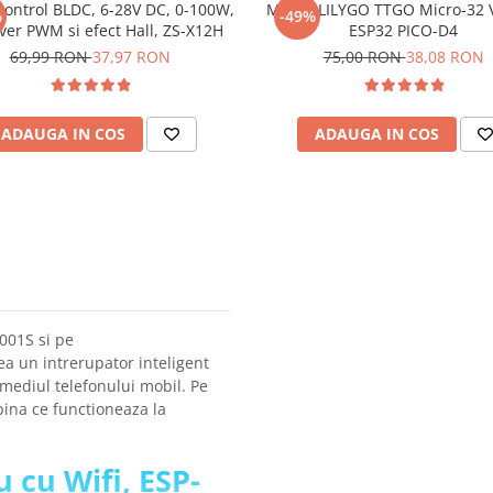
ontrol BLDC, 6-28V DC, 0-100W,
Modul LILYGO TTGO Micro-32 V
%
-49%
iver PWM si efect Hall, ZS-X12H
ESP32 PICO-D4
69,99 RON
37,97 RON
75,00 RON
38,08 RON
ADAUGA IN COS
ADAUGA IN COS
001S si pe
ea un intrerupator inteligent
ermediul telefonului mobil. Pe
ina ce functioneaza la
u cu Wifi, ESP-