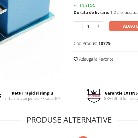
IN STOC
Durata de livrare:
1-2 zile lucrato
ADAUG
Cod Produs:
10779
Adauga la Favorite
Retur rapid si simplu
Garantie EXTIN
In 15 zile atat pentru PF cat si PJ*
GRATUIT 3 luni extr
PRODUSE ALTERNATIVE