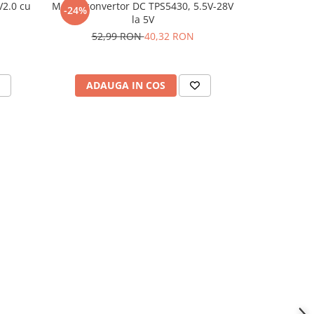
2.0 cu
Modul convertor DC TPS5430, 5.5V-28V
Modul conver
-24%
la 5V
la tens
52,99 RON
40,32 RON
ADAUGA IN COS
ADAU