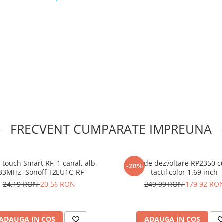
ifi, ESP-01S,
FRECVENT CUMPARATE IMPREUNA
 touch Smart RF, 1 canal, alb,
Placa de dezvoltare RP2350 cu
-28%
33MHz, Sonoff T2EU1C-RF
tactil color 1.69 inch
24,19 RON
20,56 RON
249,99 RON
179,92 RO
ADAUGA IN COS
ADAUGA IN COS