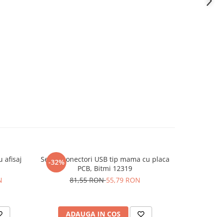
 afisaj
Set 16 conectori USB tip mama cu placa
Shield Wi
-32%
-44%
PCB, Bitmi 12319
N
81,55 RON
55,79 RON
1
ADAUGA IN COS
AD