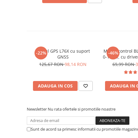
Placi de Expansiune
Module Electronice
Senzori Electronici
Componente Electronice
Gadgets
Modul GPS L76X cu suport
Modul control B
Electrice
-22%
-46%
GNSS
0-100W, cu drive
Acumulatori si Baterii
Hall, Z
125,67 RON
98,14 RON
69,99 RON
3
Acumulatori
Baterii
Distributie Comutatie si Protectie
ADAUGA IN COS
ADAUGA IN 
Contoare si Relee Electrice
Sigurante Automate
Newsletter
Nu rata ofertele si promotiile noastre
Sigurante Fuzibile
Sigurante Diferentiale RCBO
Protectii diferentiale RCCB
Sunt de acord sa primesc informatii cu promotiile magazinu
Ce contine cutia?
Dispozitive AFDD detectare defect