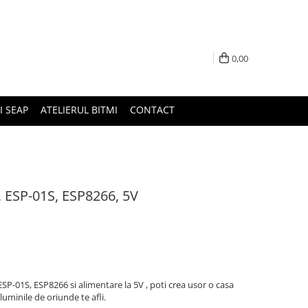
0,00
I SEAP
ATELIERUL BITMI
CONTACT
, ESP-01S, ESP8266, 5V
ESP-01S, ESP8266 si alimentare la 5V , poti crea usor o casa
luminile de oriunde te afli.