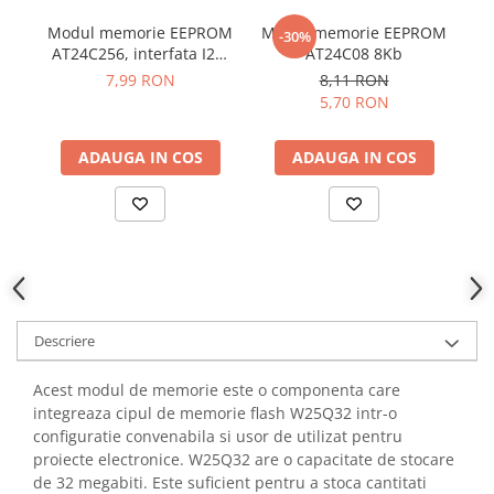
YAHBOOM
Burghie pentru Metal
Modul memorie EEPROM
Modul memorie EEPROM
M
-30%
YATO
AT24C256, interfata I2C,
AT24C08 8Kb
W2
Genti pentru Scule si Unelte
ZUBR
256Kb
7,99 RON
8,11 RON
Electronica
5,70 RON
Unelte pentru Electronica
Aparate de Sudura in Puncte
ADAUGA IN COS
ADAUGA IN COS
Microscoape Digitale
Osciloscoape Digitale
Generatoare de Semnal
Surse de Laborator
Statii de Lipit
Letcon
Descriere
Accesorii pentru Lipit
Surubelnite de Precizie
Acest modul de memorie este o componenta care
Clesti de Precizie
integreaza cipul de memorie flash W25Q32 intr-o
configuratie convenabila si usor de utilizat pentru
Kituri Electronice
proiecte electronice. W25Q32 are o capacitate de stocare
Placi de Dezvoltare
de 32 megabiti. Este suficient pentru a stoca cantitati