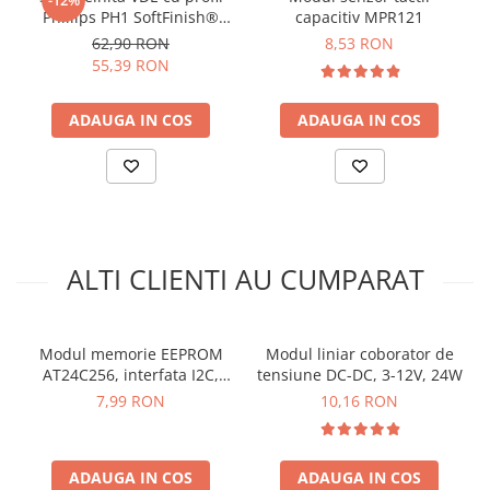
arc electric
Phillips PH1 SoftFinish®
capacitiv MPR121
INFORMARE:
Acest modul este insotit de o bareta cu pini
slimFix pentru electricieni
Descarcatoare de Supratensiune
62,90 RON
8,53 RON
de tip tata care este inclusa, insa nu este lipita!
Wiha 10136
55,39 RON
Contactoare
Blocuri de Distributie
Schema de conectare modul
ADAUGA IN COS
ADAUGA IN COS
Tablouri Electrice
memorie W25Q32:
Accesorii Tablouri Electrice
Stabilizatoare de Tensiune
Pentru codul sursa, click
AICI
Convertoare de Tensiune
Banda Izolatoare
ALTI CLIENTI AU CUMPARAT
Panouri Fotovoltaice
Smart Home
Intrerupatoare Smart
Modul memorie EEPROM
Modul liniar coborator de
Prize Inteligente
AT24C256, interfata I2C,
tensiune DC-DC, 3-12V, 24W
256Kb
7,99 RON
10,16 RON
Module Smart Home
Camere Supraveghere
Iluminat
ADAUGA IN COS
ADAUGA IN COS