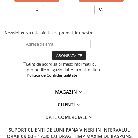
Lanterne
Lanterne de Cap
Lanterne de Mana
Lampi Solare
Newsletter
Nu rata ofertele si promotiile noastre
Proiectoare LED
Aeroterme
Auto
Sunt de acord sa primesc informatii cu
Roboti de Pornire Auto
promotiile magazinului. Afla mai multe in
Microscoape Biologice
Politica de Confidentialitate
MAGAZIN
CLIENTI
DATE COMERCIALE
SUPORT CLIENTI
DE LUNI PANA VINERI IN INTERVALUL
ORAR 09:00 - 17:30 CU DRAG. TIMP MAXIM DE RASPUNS