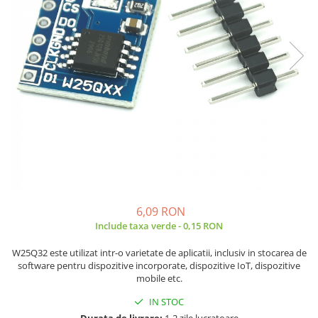
JBC
Termometre
JCD
Camere Termoviziune
JGNE
Sublere
KEYESTUDIO
Micrometre
KNIPEX
Scule si Unelte
KPS
Scule de Mana
LG CHEM
LONGWEI
Clesti de Taiat
MESTEK
Clesti pentru Dezizolat
MICROBIT
Clesti de Sertizare
MURATA
Clesti Multifunctionali
6,09 RON
MOLICEL
Clesti Papagal
Include taxa verde - 0,15 RON
MVAVA
Clesti Autoblocanti
W25Q32 este utilizat intr-o varietate de aplicatii, inclusiv in stocarea de
OPTO-EDU
Menghine
software pentru dispozitive incorporate, dispozitive IoT, dispozitive
PIERGIACOMI
Clesti Electrician 1000V
mobile etc.
RASPBERRY PI
Surubelnite Simple
IN STOC
RUKO
Surubelnite Electrician 1000V
Durata de livrare:
1-2 zile lucratoare