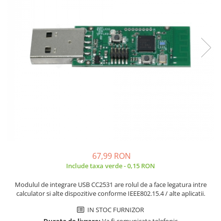
JBC
Termometre
JCD
Camere Termoviziune
JGNE
Sublere
KEYESTUDIO
Micrometre
KNIPEX
Scule si Unelte
KPS
Scule de Mana
LG CHEM
LONGWEI
Clesti de Taiat
MESTEK
Clesti pentru Dezizolat
MICROBIT
Clesti de Sertizare
MURATA
Clesti Multifunctionali
MOLICEL
Clesti Papagal
67,99 RON
MVAVA
Include taxa verde - 0,15 RON
Clesti Autoblocanti
OPTO-EDU
Menghine
Modulul de integrare USB CC2531 are rolul de a face legatura intre
PIERGIACOMI
Clesti Electrician 1000V
calculator si alte dispozitive conforme IEEE802.15.4 / alte aplicatii.
RASPBERRY PI
Surubelnite Simple
IN STOC FURNIZOR
RUKO
Surubelnite Electrician 1000V
Durata de livrare:
Va fi comunicata telefonic