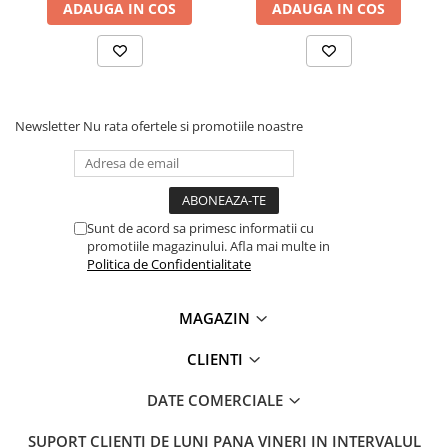
ADAUGA IN COS
ADAUGA IN COS
Lanterne
Lanterne de Cap
Lanterne de Mana
Lampi Solare
Proiectoare LED
Newsletter
Nu rata ofertele si promotiile noastre
Aeroterme
Auto
Roboti de Pornire Auto
Sunt de acord sa primesc informatii cu
Microscoape Biologice
promotiile magazinului. Afla mai multe in
Politica de Confidentialitate
MAGAZIN
CLIENTI
DATE COMERCIALE
SUPORT CLIENTI
DE LUNI PANA VINERI IN INTERVALUL