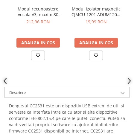
YAHBOOM
Burghie pentru Metal
Modul recunoastere
Modul izolator magnetic
YATO
vocala V3, maxim 80
CJMCU-1201 ADUM1201,
Genti pentru Scule si Unelte
ZUBR
comenzi
alimentare 2.7V-5.5V
t
212,96 RON
19,99 RON
Electronica
5
Unelte pentru Electronica
Aparate de Sudura in Puncte
ADAUGA IN COS
ADAUGA IN COS
Microscoape Digitale
Osciloscoape Digitale
Generatoare de Semnal
Surse de Laborator
Statii de Lipit
Letcon
Descriere
Accesorii pentru Lipit
Surubelnite de Precizie
Dongle-ul CC2531 este un dispozitiv USB extrem de util si
Clesti de Precizie
serveste ca interfata intre calculator si alte dispozitive
conforme IEEE802.15.4 pe care le puteti conecta. Puteti sa
Kituri Electronice
va dezvoltati propriul software cu ajutorul bibliotecilor
Placi de Dezvoltare
firmware CC2531 disponibil pe internet. CC2531 are