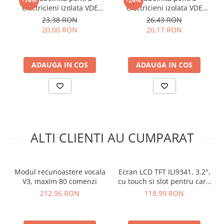
Greutate totala:
0.01Kg
arc electric
electricieni izolata VDE
electricieni izolata VDE
1000V profil Pozidrive PZ0
1000V profil Philips PH1
Descarcatoare de Supratensiune
23,38 RON
26,43 RON
INFORMARE:
Acest modul este furnizat cu pini de tip tata
100mm Irimo 413V-0-100
150mm Irimo 409V-1-150
20,00 RON
20,17 RON
Contactoare
care sunt lipiti!
Blocuri de Distributie
Ce contine cutia?
Tablouri Electrice
ADAUGA IN COS
ADAUGA IN COS
Accesorii Tablouri Electrice
1x Modul de integrare USB CC2531
Stabilizatoare de Tensiune
Convertoare de Tensiune
Banda Izolatoare
Panouri Fotovoltaice
ALTI CLIENTI AU CUMPARAT
Smart Home
Intrerupatoare Smart
Prize Inteligente
Modul recunoastere vocala
Ecran LCD TFT ILI9341, 3.2",
V3, maxim 80 comenzi
cu touch si slot pentru card
Module Smart Home
SD
212,96 RON
118,99 RON
Camere Supraveghere
Iluminat