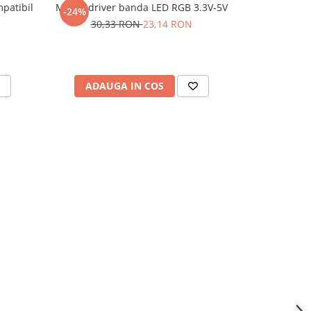
mpatibil
Modul driver banda LED RGB 3.3V-5V
Modul GPS
-24%
-22%
30,33 RON
23,14 RON
125,
ADAUGA IN COS
ADAU