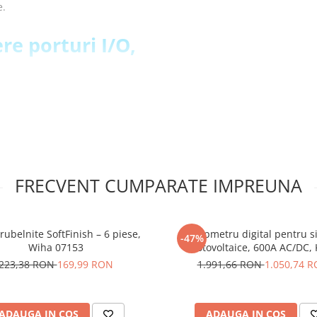
e.
re porturi I/O,
FRECVENT CUMPARATE IMPREUNA
rubelnite SoftFinish – 6 piese,
Clampmetru digital pentru s
-47%
 tata care sunt lipiti!
Wiha 07153
fotovoltaice, 600A AC/DC,
DCM8500PV
223,38 RON
169,99 RON
1.991,66 RON
1.050,74 
ansiune porturi
ADAUGA IN COS
ADAUGA IN COS