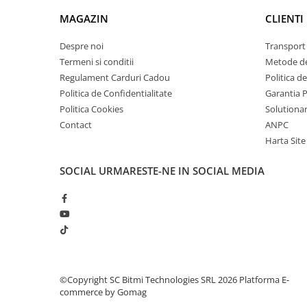
arc electric
MAGAZIN
CLIENTI
Descarcatoare de Supratensiune
Contactoare
Despre noi
Transport 
Blocuri de Distributie
Termeni si conditii
Metode de
Tablouri Electrice
Regulament Carduri Cadou
Politica d
Politica de Confidentialitate
Garantia 
Accesorii Tablouri Electrice
Politica Cookies
Solutionare
Stabilizatoare de Tensiune
Contact
ANPC
Convertoare de Tensiune
Harta Site
Banda Izolatoare
SOCIAL
URMARESTE-NE IN SOCIAL MEDIA
Panouri Fotovoltaice
Smart Home
Intrerupatoare Smart
Prize Inteligente
Module Smart Home
Camere Supraveghere
©Copyright SC Bitmi Technologies SRL 2026
Platforma E-
commerce by Gomag
Iluminat