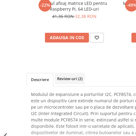
Modul afisaj matrice LED pentru
Modul
-22%
-49
SCHRACK TECHNIK
Seturi de Surubelnite
Raspberry Pi, 64 LED-uri
SAMSUNG
Cuttere
41,36 RON
32,38 RON
SUNKKO
Foarfeca Electrician
SANYO
Chei Dinamometrice
SUPERFIRE
ADAUGA IN COS
Chei Fixe
SONOFF
Chei Reglabile
TERMOPASTY
Chei Combinate
TOPDON
Chei Inelare cu Cot
TAXNELE
Rulete
TENPOWER
Nivele cu bula
Review-uri
(2)
Descriere
VICTOR
Truse de Scule
VETO PRO PAC
Scule Electrice
Modulul de expansiune a porturilor I2C, PCF8574, 
WEICON
este un dispozitiv care extinde numarul de porturi d
Unelte Multifunctionale
pe un microcontroler sau pe o placa de dezvoltare p
WERA
Surubelnite Electrice
I2C (Inter-Integrated Circuit). Prin suportul pentru
WIHA
Polizoare
multe module PCF8574 in serie, extinzand astfel si
WAIT TOOLS
Masini de Gaurit si Insurubat
disponibile. Este folosit intr-o varietate de aplicatii,
WEEEMAKE
dispozitivelor de iluminat, citirea butoanelor sau a a
Accesorii pentru Gaurit