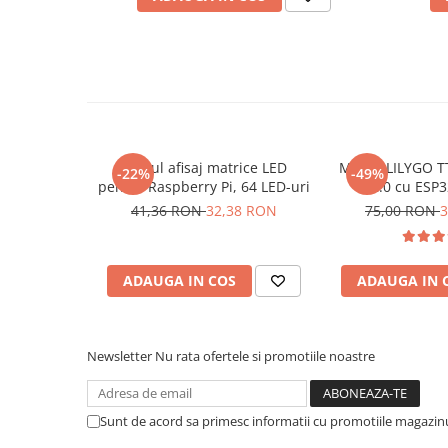
Placi de Expansiune
Pentru codul sursa, click
AICI
Module Electronice
Senzori Electronici
Componente Electronice
Gadgets
Electrice
Modul afisaj matrice LED
Modul LILYGO T
-22%
-49%
pentru Raspberry Pi, 64 LED-uri
V2.0 cu ESP
Acumulatori si Baterii
41,36 RON
32,38 RON
75,00 RON
3
Acumulatori
Baterii
Distributie Comutatie si Protectie
ADAUGA IN COS
ADAUGA IN 
Contoare si Relee Electrice
Sigurante Automate
Newsletter
Nu rata ofertele si promotiile noastre
Sigurante Fuzibile
Ce contine cutia?
Sigurante Diferentiale RCBO
1x Modul de expansiune porturi I/O, I2C, PCF8574, 
Protectii diferentiale RCCB
Sunt de acord sa primesc informatii cu promotiile magazinu
Dispozitive AFDD detectare defect