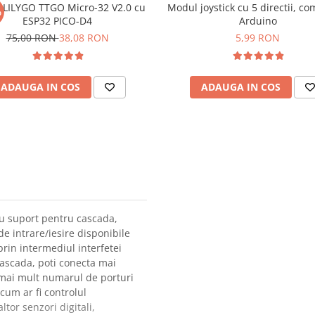
 LILYGO TTGO Micro-32 V2.0 cu
Modul joystick cu 5 directii, co
%
ESP32 PICO-D4
Arduino
75,00 RON
38,08 RON
5,99 RON
ADAUGA IN COS
ADAUGA IN COS
cu suport pentru cascada,
e intrare/iesire disponibile
rin intermediul interfetei
 cascada, poti conecta mai
 mai mult numarul de porturi
 cum ar fi controlul
ltor senzori digitali,