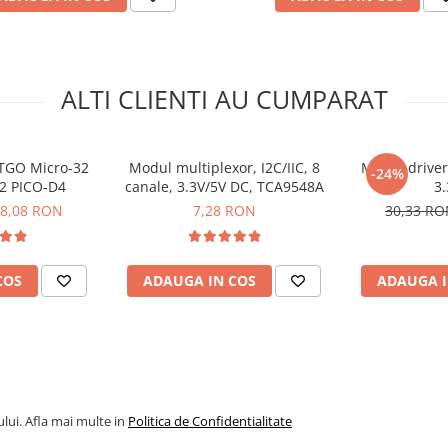
ALTI CLIENTI AU CUMPARAT
TGO Micro-32
Modul multiplexor, I2C/IIC, 8
Modul drive
-24%
32 PICO-D4
canale, 3.3V/5V DC, TCA9548A
3.
8,08 RON
7,28 RON
30,33 R
COS
ADAUGA IN COS
ADAUGA I
2.5-6V DC, suport cascada
lui. Afla mai multe in
Politica de Confidentialitate