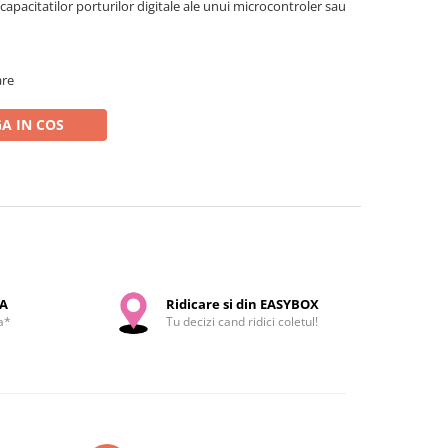
capacitatilor porturilor digitale ale unui microcontroler sau
are
A IN COS
SA
Ridicare si din EASYBOX
a*
Tu decizi cand ridici coletul!