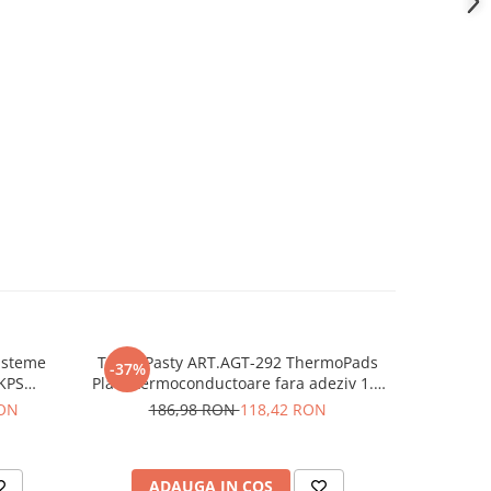
isteme
TermoPasty ART.AGT-292 ThermoPads
Senzor u
-37%
-24%
 KPS
Placa termoconductoare fara adeziv 1.5
W/mK
RON
186,98 RON
118,42 RON
7
ADAUGA IN COS
AD