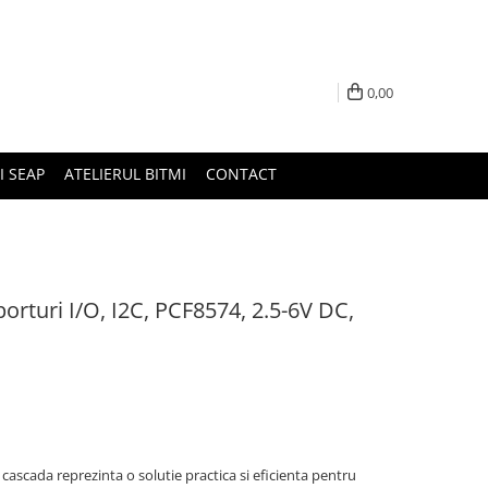
0,00
I SEAP
ATELIERUL BITMI
CONTACT
rturi I/O, I2C, PCF8574, 2.5-6V DC,
scada reprezinta o solutie practica si eficienta pentru