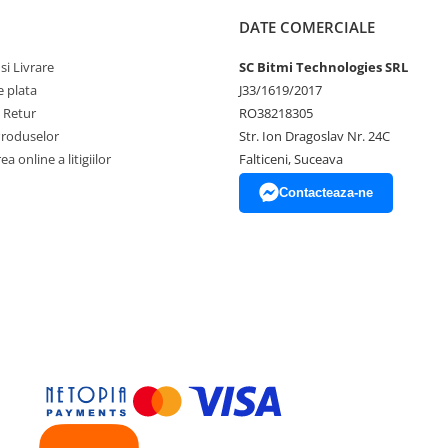
DATE COMERCIALE
si Livrare
SC Bitmi Technologies SRL
 plata
J33/1619/2017
e Retur
RO38218305
Produselor
Str. Ion Dragoslav Nr. 24C
a online a litigiilor
Falticeni, Suceava
Contacteaza-ne