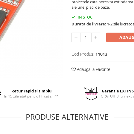
proiectele care necesita extinderea 
ale unei placi de baza.
IN STOC
Durata de livrare:
1-2 zile lucrato
ADAUG
Cod Produs:
11013
Adauga la Favorite
Retur rapid si simplu
Garantie EXTIN
In 15 zile atat pentru PF cat si PJ*
GRATUIT 3 luni extr
PRODUSE ALTERNATIVE