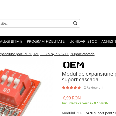
 ALEGI BITMI?
PROGRAM FIDELITATE
LICHIDARI STOC
ACHIZITI
pansiune porturi I/O, I2C, PCF8574, 2.5-6V DC, suport cascada
Modul de expansiune po
suport cascada
2 Review-uri
6,99 RON
Include taxa verde - 0,15 RON
Modulul PCF8574 cu suport pentru ca