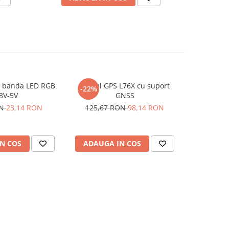
r banda LED RGB
Modul GPS L76X cu suport
Modul 
-22%
3V-5V
GNSS
brushles
ON
23,14 RON
125,67 RON
98,14 RON
1
N COS
ADAUGA IN COS
ADAUG