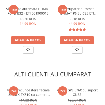
Ce contine cutia?
Siguranta automata ETIMAT
Intrerupator automat
-18%
-18%
1 x Modul de comunicatie GSM/GPRS SIM800C, 3.4V-4.4V
P6 1p B32 - ETI 001900013
ETIMAT P6 3p C25 ETI
DC
001900332
18,30 RON
55,18 RON
14,99 RON
44,99 RON
ADAUGA IN COS
ADAUGA IN COS
ALTI CLIENTI AU CUMPARAT
Modul recunoastere faciala
Modul GPS L76X cu suport
-24%
-22%
3D HLK-TX510 cu camera
GNSS
binoculara si ecran 2.8 inch
414,33 RON
125,67 RON
313,84 RON
98,14 RON