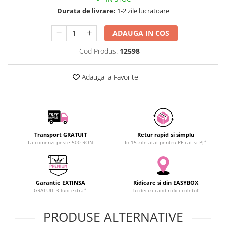
SCHRACK TECHNIK
Durata de livrare:
1-2 zile lucratoare
SAMSUNG
ADAUGA IN COS
SUNKKO
SANYO
Cod Produs:
12598
SUPERFIRE
SONOFF
Adauga la Favorite
TERMOPASTY
TOPDON
TAXNELE
TENPOWER
Transport GRATUIT
Retur rapid si simplu
VICTOR
La comenzi peste 500 RON
In 15 zile atat pentru PF cat si PJ*
VETO PRO PAC
WEICON
WERA
Garantie EXTINSA
Ridicare si din EASYBOX
GRATUIT 3 luni extra*
Tu decizi cand ridici coletul!
WIHA
WAIT TOOLS
PRODUSE ALTERNATIVE
WEEEMAKE