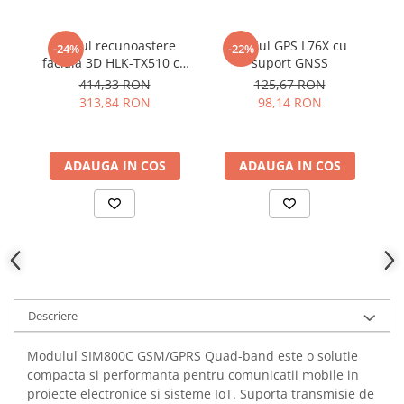
YAHBOOM
YATO
Modul recunoastere
Modul GPS L76X cu
-24%
-22%
ZUBR
faciala 3D HLK-TX510 cu
suport GNSS
camera binoculara si
414,33 RON
125,67 RON
ecran 2.8 inch
313,84 RON
98,14 RON
ADAUGA IN COS
ADAUGA IN COS
Descriere
Modulul SIM800C GSM/GPRS Quad-band este o solutie
compacta si performanta pentru comunicatii mobile in
proiecte electronice si sisteme IoT. Suporta transmisie de