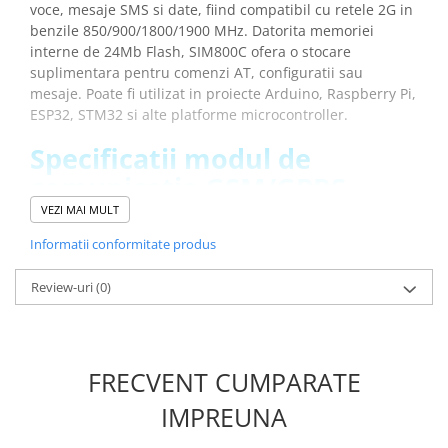
voce, mesaje SMS si date, fiind compatibil cu retele 2G in
benzile 850/900/1800/1900 MHz. Datorita memoriei
interne de 24Mb Flash, SIM800C ofera o stocare
suplimentara pentru comenzi AT, configuratii sau
mesaje. Poate fi utilizat in proiecte Arduino, Raspberry Pi,
ESP32, STM32 si alte platforme microcontroller.
Specificatii modul de
comunicatie GSM/GPRS
SIM800C, 3.4V-4.4V DC:
VEZI MAI MULT
Informatii conformitate produs
Model:
SIM800C
Tip modul:
GSM/GPRS Quad-band
Review-uri
(0)
Benzile suportate:
850 / 900 / 1800 / 1900 MHz
Functii:
voce, SMS, transmisie date
Memorie interna:
24Mb Flash
Alimentare:
3.4V - 4.4V
FRECVENT CUMPARATE
Dimensiuni:
17.6 x 15.7 x 2.3 mm
Interfata:
UART (comenzi AT)
IMPREUNA