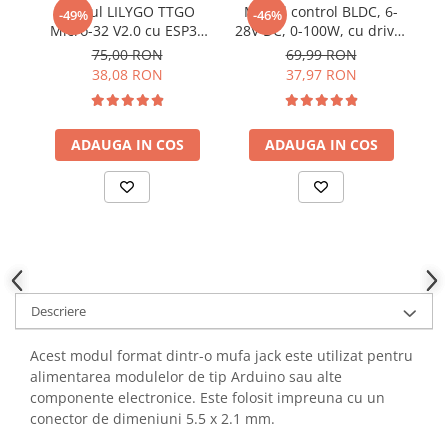
Modul LILYGO TTGO
Modul control BLDC, 6-
YAHBOOM
-49%
-46%
Burghie pentru Metal
Micro-32 V2.0 cu ESP32
28V DC, 0-100W, cu driver
a
YATO
PICO-D4
PWM si efect Hall, ZS-
Genti pentru Scule si Unelte
75,00 RON
69,99 RON
ZUBR
X12H
38,08 RON
37,97 RON
Electronica
Unelte pentru Electronica
Aparate de Sudura in Puncte
ADAUGA IN COS
ADAUGA IN COS
Microscoape Digitale
Osciloscoape Digitale
Generatoare de Semnal
Surse de Laborator
Statii de Lipit
Letcon
Descriere
Accesorii pentru Lipit
Surubelnite de Precizie
Acest modul format dintr-o mufa jack este utilizat pentru
Clesti de Precizie
alimentarea modulelor de tip Arduino sau alte
componente electronice. Este folosit impreuna cu un
Kituri Electronice
conector de dimeniuni 5.5 x 2.1 mm.
Placi de Dezvoltare