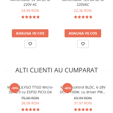
arc electric
220V AC
220VAC
Descarcatoare de Supratensiune
24,99 RON
22,36 RON
Contactoare
Blocuri de Distributie
Tablouri Electrice
ADAUGA IN COS
ADAUGA IN COS
Accesorii Tablouri Electrice
Stabilizatoare de Tensiune
Convertoare de Tensiune
Banda Izolatoare
Panouri Fotovoltaice
ALTI CLIENTI AU CUMPARAT
Smart Home
Intrerupatoare Smart
Prize Inteligente
Modul LILYGO TTGO Micro-
Modul control BLDC, 6-28V
-49%
-46%
32 V2.0 cu ESP32 PICO-D4
DC, 0-100W, cu driver PWM
Module Smart Home
si efect Hall, ZS-X12H
75,00 RON
69,99 RON
Camere Supraveghere
38,08 RON
37,97 RON
Iluminat