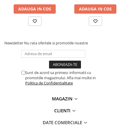
Lanterne
ADAUGA IN COS
ADAUGA IN COS
Lanterne de Cap
Lanterne de Mana
Lampi Solare
Proiectoare LED
Newsletter
Nu rata ofertele si promotiile noastre
Aeroterme
Auto
Roboti de Pornire Auto
Microscoape Biologice
Sunt de acord sa primesc informatii cu
promotiile magazinului. Afla mai multe in
Politica de Confidentialitate
MAGAZIN
CLIENTI
DATE COMERCIALE