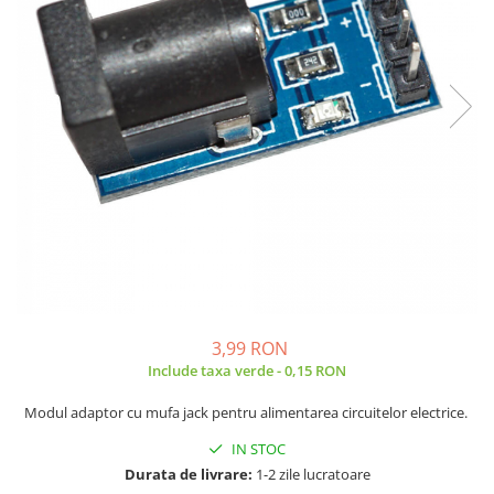
JBC
Termometre
JCD
Camere Termoviziune
JGNE
Sublere
KEYESTUDIO
Micrometre
KNIPEX
Scule si Unelte
KPS
Scule de Mana
LG CHEM
LONGWEI
Clesti de Taiat
MESTEK
Clesti pentru Dezizolat
MICROBIT
Clesti de Sertizare
MURATA
Clesti Multifunctionali
MOLICEL
Clesti Papagal
3,99 RON
MVAVA
Include taxa verde - 0,15 RON
Clesti Autoblocanti
OPTO-EDU
Menghine
Modul adaptor cu mufa jack pentru alimentarea circuitelor electrice.
PIERGIACOMI
Clesti Electrician 1000V
IN STOC
RASPBERRY PI
Surubelnite Simple
Durata de livrare:
1-2 zile lucratoare
RUKO
Surubelnite Electrician 1000V