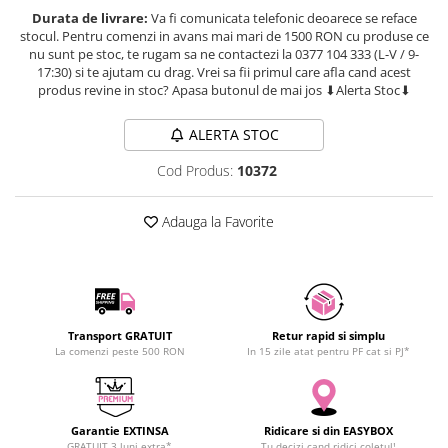
SCHRACK TECHNIK
Durata de livrare:
Va fi comunicata telefonic deoarece se reface
Seturi de Surubelnite
stocul. Pentru comenzi in avans mai mari de 1500 RON cu produse ce
SAMSUNG
Cuttere
nu sunt pe stoc, te rugam sa ne contactezi la 0377 104 333 (L-V / 9-
SUNKKO
Foarfeca Electrician
17:30) si te ajutam cu drag. Vrei sa fii primul care afla cand acest
produs revine in stoc? Apasa butonul de mai jos ⬇Alerta Stoc⬇
SANYO
Chei Dinamometrice
SUPERFIRE
Chei Fixe
ALERTA STOC
SONOFF
Chei Reglabile
Cod Produs:
10372
TERMOPASTY
Chei Combinate
TOPDON
Chei Inelare cu Cot
Adauga la Favorite
TAXNELE
Rulete
TENPOWER
Nivele cu bula
VICTOR
Truse de Scule
VETO PRO PAC
Scule Electrice
WEICON
Unelte Multifunctionale
Transport GRATUIT
Retur rapid si simplu
La comenzi peste 500 RON
In 15 zile atat pentru PF cat si PJ*
WERA
Surubelnite Electrice
WIHA
Polizoare
WAIT TOOLS
Masini de Gaurit si Insurubat
Garantie EXTINSA
Ridicare si din EASYBOX
WEEEMAKE
Accesorii pentru Gaurit
GRATUIT 3 luni extra*
Tu decizi cand ridici coletul!