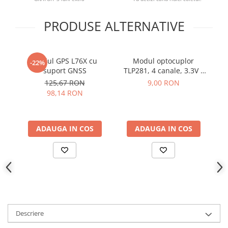
YAHBOOM
Burghie pentru Metal
YATO
PRODUSE ALTERNATIVE
Genti pentru Scule si Unelte
ZUBR
Electronica
Unelte pentru Electronica
Modul GPS L76X cu
Modul optocuplor
-22%
Aparate de Sudura in Puncte
suport GNSS
TLP281, 4 canale, 3.3V -
T
5VDC
125,67 RON
9,00 RON
Microscoape Digitale
98,14 RON
Osciloscoape Digitale
Generatoare de Semnal
Surse de Laborator
ADAUGA IN COS
ADAUGA IN COS
Statii de Lipit
Letcon
Accesorii pentru Lipit
Surubelnite de Precizie
Clesti de Precizie
Kituri Electronice
Descriere
Placi de Dezvoltare