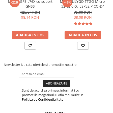
Modul GPS L76X cu suport
Modul LILYGO TTGO Micro-
-22%
-49%
Lanterne
1x Modul convertor nivel logic PC817
GNSS
32 V2.0 cu ESP32 PICO-D4
Lanterne de Cap
125,67 RON
75,00 RON
98,14 RON
38,08 RON
Lanterne de Mana
Lampi Solare
Proiectoare LED
ADAUGA IN COS
ADAUGA IN COS
Aeroterme
Auto
Roboti de Pornire Auto
Microscoape Biologice
Newsletter
Nu rata ofertele si promotiile noastre
Sunt de acord sa primesc informatii cu
promotiile magazinului. Afla mai multe in
Politica de Confidentialitate
MAGAZIN