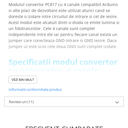
Placi de Expansiune
Modulul convertor PC817 cu 4 canale compatibil Arduino
si alte placi de dezvoltare este utilizat atunci cand se
Module Electronice
doreste o izolare intre circuitul de intrare si cel de iesire.
Senzori Electronici
Acest modul este alcatuit dintr-o dioda ce emite lumina si
un fototranzistor. Cele 4 canale sunt complet
Componente Electronice
independente intre ele iar pentru fiecare canal exista un
Gadgets
Jumper care conecteaza GND intrare si GND iesire. Daca
Jumper-ul este scos cele doua GND sunt complet izolate.
Electrice
Acumulatori si Baterii
Specificatii modul convertor
Acumulatori
cu optocuplor, 4 canale:
Baterii
Distributie Comutatie si Protectie
VEZI MAI MULT
Optocuplor:
PC817
Contoare si Relee Electrice
Nr. Canale modul:
4
Informatii conformitate produs
Tensiune intrare:
3.3-24V DC
Sigurante Automate
Tensiune iesire:
3.3-30V DC
Review-uri
(11)
Sigurante Fuzibile
Frecventa max. per canal:
4kHz
Sigurante Diferentiale RCBO
LED indicator:
1/canal
Protectii diferentiale RCCB
Jumper conectat:
iesire "High Potential"
Jumper neconectat:
iesire "Low Potential"
Dispozitive AFDD detectare defect