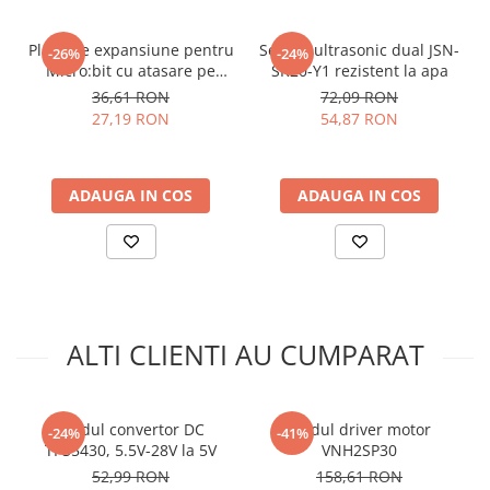
Dimensiuni:
33 x 33mm
Placa de expansiune pentru
Senzor ultrasonic dual JSN-
-26%
-24%
Schema de conectare modul driver
Micro:bit cu atasare pe
SR20-Y1 rezistent la apa
breadboard
36,61 RON
72,09 RON
pentru motoare BLDC, ZS-X12H:
27,19 RON
54,87 RON
ADAUGA IN COS
ADAUGA IN COS
ALTI CLIENTI AU CUMPARAT
Modul convertor DC
Modul driver motor
-24%
-41%
TPS5430, 5.5V-28V la 5V
VNH2SP30
Ce contine cutia?
52,99 RON
158,61 RON