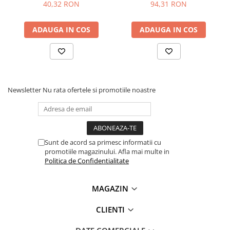
40,32 RON
94,31 RON
1x Modul control BLDC, 6-28V DC, 0-100W, cu driver PWM
si efect Hall, ZS-X12H
ADAUGA IN COS
ADAUGA IN COS
Newsletter
Nu rata ofertele si promotiile noastre
Sunt de acord sa primesc informatii cu
promotiile magazinului. Afla mai multe in
Politica de Confidentialitate
MAGAZIN
CLIENTI