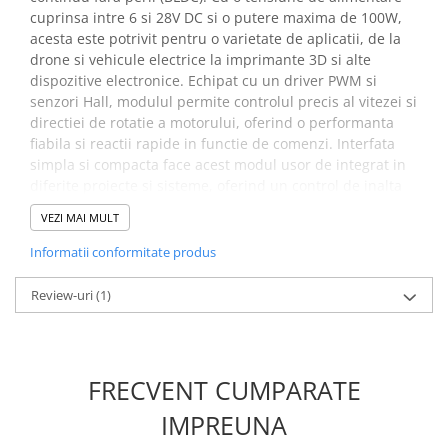
cuprinsa intre 6 si 28V DC si o putere maxima de 100W,
acesta este potrivit pentru o varietate de aplicatii, de la
drone si vehicule electrice la imprimante 3D si alte
dispozitive electronice. Echipat cu un driver PWM si
senzori Hall, modulul permite controlul precis al vitezei si
directiei de rotatie a motorului, oferind o performanta
fiabila si reactii rapide in functie de comenzi. Interfata
simpla si compacta face acest modul usor de integrat in
diferite proiecte si sisteme, oferind un control de inalta
calitate pentru motoarele BLDC.
VEZI MAI MULT
Specificatii modul driver
Informatii conformitate produs
pentru motoare BLDC, ZS-
Review-uri
(1)
X12H:
Model:
ZS-X12H (cu senzor Hall)
FRECVENT CUMPARATE
Tensiunea de alimentare:
6 - 28V DC
Curent maxim:
3.5A
IMPREUNA
Putere:
42W la 12V, 84W la 24V
Regulator tensiune:
Da