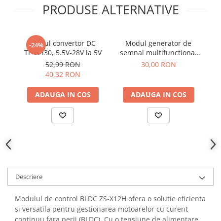
PRODUSE ALTERNATIVE
YAHBOOM
YATO
ZUBR
Modul convertor DC
Modul generator de
-24%
TPS5430, 5.5V-28V la 5V
semnal multifunctional
pr
ICL8038, 12V - 15VDC
52,99 RON
30,00 RON
40,32 RON
ADAUGA IN COS
ADAUGA IN COS
Descriere
Modulul de control BLDC ZS-X12H ofera o solutie eficienta
si versatila pentru gestionarea motoarelor cu curent
continuu fara perii (BLDC). Cu o tensiune de alimentare