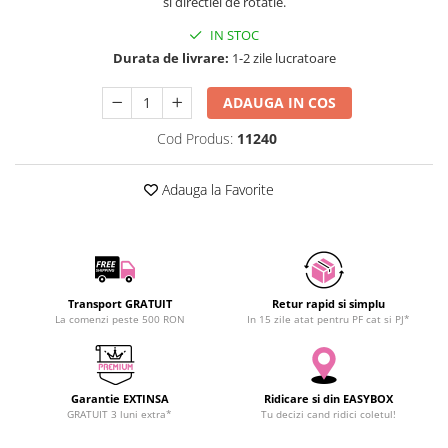
si directiei de rotatie.
SCHRACK TECHNIK
IN STOC
SAMSUNG
Durata de livrare:
1-2 zile lucratoare
SUNKKO
SANYO
ADAUGA IN COS
SUPERFIRE
Cod Produs:
11240
SONOFF
TERMOPASTY
Adauga la Favorite
TOPDON
TAXNELE
TENPOWER
VICTOR
VETO PRO PAC
Transport GRATUIT
Retur rapid si simplu
La comenzi peste 500 RON
In 15 zile atat pentru PF cat si PJ*
WEICON
WERA
WIHA
Garantie EXTINSA
Ridicare si din EASYBOX
WAIT TOOLS
GRATUIT 3 luni extra*
Tu decizi cand ridici coletul!
WEEEMAKE