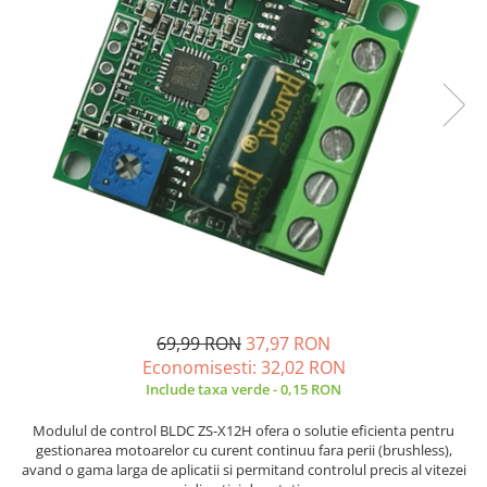
Placi de Expansiune
Tablouri Electrice
Chei Dinamometrice
Camere Termoviziune
JBC
Module Electronice
Accesorii Tablouri Electrice
Chei Fixe
JCD
Sublere
Senzori Electronici
Stabilizatoare de Tensiune
Chei Reglabile
JGNE
Micrometre
Componente Electronice
Chei Combinate
Convertoare de Tensiune
KEYESTUDIO
Chei Inelare cu Cot
Gadgets
KNIPEX
Banda Izolatoare
Rulete
KPS
Nivele cu bula
LG CHEM
Truse de Scule
LONGWEI
Scule Electrice
MESTEK
Unelte Multifunctionale
MICROBIT
Surubelnite Electrice
MURATA
Polizoare
MOLICEL
69,99 RON
37,97 RON
Masini de Gaurit si Insurubat
MVAVA
Economisesti:
32,02
RON
Include taxa verde - 0,15 RON
Accesorii pentru Gaurit
OPTO-EDU
PIERGIACOMI
Burghie pentru Metal
Modulul de control BLDC ZS-X12H ofera o solutie eficienta pentru
RASPBERRY PI
gestionarea motoarelor cu curent continuu fara perii (brushless),
Genti pentru Scule si Unelte
avand o gama larga de aplicatii si permitand controlul precis al vitezei
RUKO