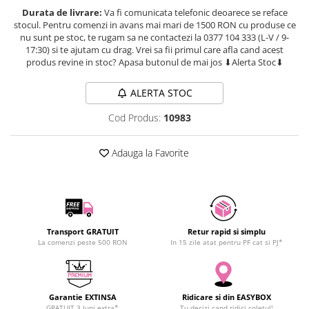
SCHRACK TECHNIK
Durata de livrare:
Va fi comunicata telefonic deoarece se reface
Seturi de Surubelnite
stocul. Pentru comenzi in avans mai mari de 1500 RON cu produse ce
SAMSUNG
Cuttere
nu sunt pe stoc, te rugam sa ne contactezi la 0377 104 333 (L-V / 9-
SUNKKO
Foarfeca Electrician
17:30) si te ajutam cu drag. Vrei sa fii primul care afla cand acest
produs revine in stoc? Apasa butonul de mai jos ⬇Alerta Stoc⬇
SANYO
Chei Dinamometrice
SUPERFIRE
Chei Fixe
ALERTA STOC
SONOFF
Chei Reglabile
Cod Produs:
10983
TERMOPASTY
Chei Combinate
TOPDON
Chei Inelare cu Cot
Adauga la Favorite
TAXNELE
Rulete
TENPOWER
Nivele cu bula
VICTOR
Truse de Scule
VETO PRO PAC
Scule Electrice
WEICON
Unelte Multifunctionale
Transport GRATUIT
Retur rapid si simplu
La comenzi peste 500 RON
In 15 zile atat pentru PF cat si PJ*
WERA
Surubelnite Electrice
WIHA
Polizoare
WAIT TOOLS
Masini de Gaurit si Insurubat
Garantie EXTINSA
Ridicare si din EASYBOX
WEEEMAKE
Accesorii pentru Gaurit
GRATUIT 3 luni extra*
Tu decizi cand ridici coletul!