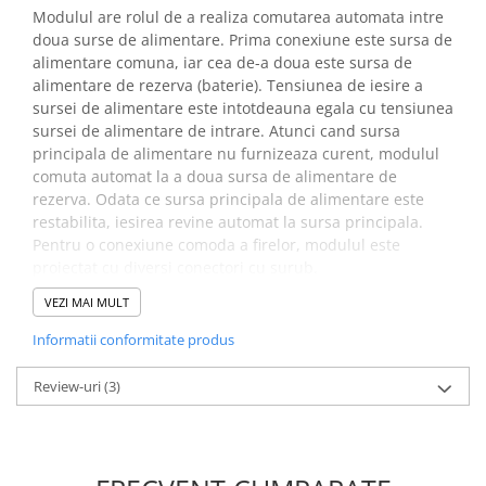
Placi de Expansiune
Modulul are rolul de a realiza comutarea automata intre
doua surse de alimentare. Prima conexiune este sursa de
Module Electronice
alimentare comuna, iar cea de-a doua este sursa de
Senzori Electronici
alimentare de rezerva (baterie). Tensiunea de iesire a
sursei de alimentare este intotdeauna egala cu tensiunea
Componente Electronice
sursei de alimentare de intrare. Atunci cand sursa
Gadgets
principala de alimentare nu furnizeaza curent, modulul
comuta automat la a doua sursa de alimentare de
Electrice
rezerva. Odata ce sursa principala de alimentare este
Acumulatori si Baterii
restabilita, iesirea revine automat la sursa principala.
Acumulatori
Pentru o conexiune comoda a firelor, modulul este
proiectat cu diversi conectori cu surub.
Baterii
Distributie Comutatie si Protectie
VEZI MAI MULT
Specificatii modul
Contoare si Relee Electrice
Informatii conformitate produs
comutator sursa de
Sigurante Automate
alimentare, BLH-87968:
Review-uri
(3)
Sigurante Fuzibile
Sigurante Diferentiale RCBO
Material:
plastic
Protectii diferentiale RCCB
Tensiune de control:
DC 12V
Dispozitive AFDD detectare defect
Curent de control:
10A