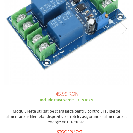
JBC
Termometre
JCD
Camere Termoviziune
JGNE
Sublere
KEYESTUDIO
Micrometre
KNIPEX
Scule si Unelte
KPS
Scule de Mana
LG CHEM
LONGWEI
Clesti de Taiat
MESTEK
Clesti pentru Dezizolat
MICROBIT
Clesti de Sertizare
MURATA
Clesti Multifunctionali
MOLICEL
Clesti Papagal
45,99 RON
MVAVA
Include taxa verde - 0,15 RON
Clesti Autoblocanti
OPTO-EDU
Menghine
Modulul este utilizat pe scara larga pentru controlul sursei de
PIERGIACOMI
Clesti Electrician 1000V
alimentare a diferitelor dispozitive si retele, asigurand o alimentare cu
energie neintrerupta.
RASPBERRY PI
Surubelnite Simple
RUKO
Surubelnite Electrician 1000V
STOC EPUIZAT