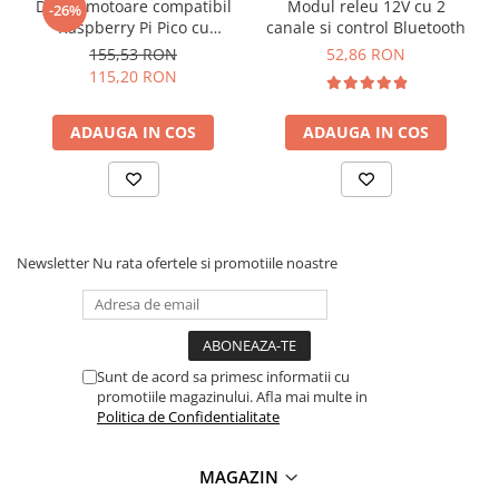
Driver motoare compatibil
Modul releu 12V cu 2
-26%
Lanterne
Ce contine cutia?
Raspberry Pi Pico cu
canale si control Bluetooth
Lanterne de Cap
TB6612FNG si PCA9685
155,53 RON
52,86 RON
115,20 RON
Lanterne de Mana
1x Modul comutator automat pentru sursa de
Lampi Solare
alimentare/baterie, 12V DC, 10A, BLH-87968
ADAUGA IN COS
ADAUGA IN COS
Proiectoare LED
Aeroterme
Auto
Roboti de Pornire Auto
Newsletter
Nu rata ofertele si promotiile noastre
Microscoape Biologice
Sunt de acord sa primesc informatii cu
promotiile magazinului. Afla mai multe in
Politica de Confidentialitate
MAGAZIN