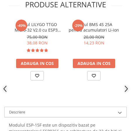
PRODUSE ALTERNATIVE
YAHBOOM
Burghie pentru Metal
YATO
Genti pentru Scule si Unelte
ZUBR
Electronica
Modul LILYGO TTGO
Modul BMS 4S 25A
-49%
-29%
Micro-32 V2.0 cu ESP32
pentru acumulatori Li-ion
Unelte pentru Electronica
PICO-D4
t
75,00 RON
20,00 RON
Aparate de Sudura in Puncte
5
38,08 RON
14,23 RON
Microscoape Digitale
Osciloscoape Digitale
Generatoare de Semnal
ADAUGA IN COS
ADAUGA IN COS
Surse de Laborator
Statii de Lipit
Letcon
Accesorii pentru Lipit
Surubelnite de Precizie
Clesti de Precizie
Descriere
Kituri Electronice
Modulul ESP-15F este un dispozitiv bazat pe
Placi de Dezvoltare