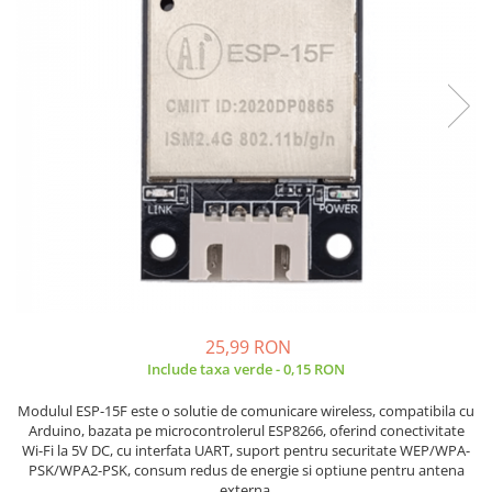
JBC
Termometre
JCD
Camere Termoviziune
JGNE
Sublere
KEYESTUDIO
Micrometre
KNIPEX
Scule si Unelte
KPS
Scule de Mana
LG CHEM
LONGWEI
Clesti de Taiat
MESTEK
Clesti pentru Dezizolat
MICROBIT
Clesti de Sertizare
MURATA
Clesti Multifunctionali
MOLICEL
Clesti Papagal
25,99 RON
MVAVA
Include taxa verde - 0,15 RON
Clesti Autoblocanti
OPTO-EDU
Menghine
Modulul ESP-15F este o solutie de comunicare wireless, compatibila cu
PIERGIACOMI
Clesti Electrician 1000V
Arduino, bazata pe microcontrolerul ESP8266, oferind conectivitate
Wi-Fi la 5V DC, cu interfata UART, suport pentru securitate WEP/WPA-
RASPBERRY PI
Surubelnite Simple
PSK/WPA2-PSK, consum redus de energie si optiune pentru antena
RUKO
Surubelnite Electrician 1000V
externa.