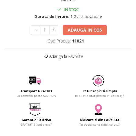
SCHRACK TECHNIK
Seturi de Surubelnite
IN STOC
SAMSUNG
Cuttere
Durata de livrare:
1-2 zile lucratoare
SUNKKO
Foarfeca Electrician
SANYO
Chei Dinamometrice
ADAUGA IN COS
SUPERFIRE
Chei Fixe
Cod Produs:
11021
SONOFF
Chei Reglabile
TERMOPASTY
Chei Combinate
Adauga la Favorite
TOPDON
Chei Inelare cu Cot
TAXNELE
Rulete
TENPOWER
Nivele cu bula
VICTOR
Truse de Scule
Transport GRATUIT
Retur rapid si simplu
VETO PRO PAC
Scule Electrice
La comenzi peste 500 RON
In 15 zile atat pentru PF cat si PJ*
WEICON
Unelte Multifunctionale
WERA
Surubelnite Electrice
WIHA
Polizoare
Garantie EXTINSA
Ridicare si din EASYBOX
WAIT TOOLS
GRATUIT 3 luni extra*
Tu decizi cand ridici coletul!
Masini de Gaurit si Insurubat
WEEEMAKE
Accesorii pentru Gaurit