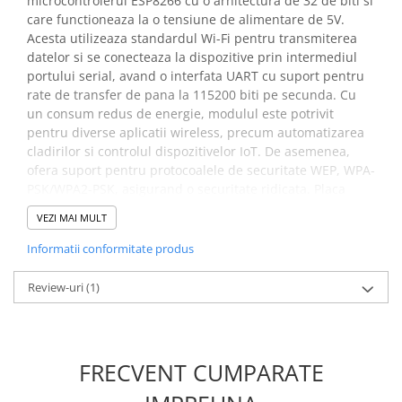
microcontrolerul ESP8266 cu o arhitectura de 32 de biti si
Placi de Expansiune
care functioneaza la o tensiune de alimentare de 5V.
Acesta utilizeaza standardul Wi-Fi pentru transmiterea
Module Electronice
datelor si se conecteaza la dispozitive prin intermediul
Senzori Electronici
portului serial, avand o interfata UART cu suport pentru
Componente Electronice
rate de transfer de pana la 115200 biti pe secunda. Cu
un consum redus de energie, modulul este potrivit
Gadgets
pentru diverse aplicatii wireless, precum automatizarea
Electrice
cladirilor si controlul dispozitivelor IoT. De asemenea,
ofera suport pentru protocoalele de securitate WEP, WPA-
Acumulatori si Baterii
PSK/WPA2-PSK, asigurand o securitate ridicata. Placa
Acumulatori
include o mufa PH2.54 cu acces la pinii VCC, GND, RX si
VEZI MAI MULT
Baterii
TX, oferind un total de 8 pini disponibili. Antena este
integrata in PCB, eliminand necesitatea unei antene
Distributie Comutatie si Protectie
Informatii conformitate produs
externe, insa exista posibilitatea adaugarii uneia prin
Contoare si Relee Electrice
pad-uri pe PCB.
Review-uri
(1)
Sigurante Automate
Sigurante Fuzibile
Specificatii modul ESP-15F,
Sigurante Diferentiale RCBO
5V:
FRECVENT CUMPARATE
Protectii diferentiale RCCB
Dispozitive AFDD detectare defect