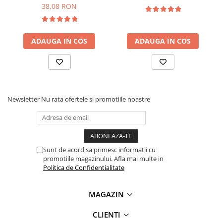
Frecventa de lucru:
2400 - 2483.5MHz
Lanterne
38,08 RON
Dimensiuni:
41.3 x 24.1 x 6.6mm
Lanterne de Cap
Lanterne de Mana
INFORMARE
:
Acest modul este furnizat cu pini de tip tata
ADAUGA IN COS
ADAUGA IN COS
Lampi Solare
care sunt lipiti!
Proiectoare LED
Ce contine cutia?
Aeroterme
Auto
Newsletter
Nu rata ofertele si promotiile noastre
Roboti de Pornire Auto
1x Modul comunicare wireless ESP-15F, ESP8266, 5V DC
Microscoape Biologice
Sunt de acord sa primesc informatii cu
promotiile magazinului. Afla mai multe in
Politica de Confidentialitate
MAGAZIN
CLIENTI