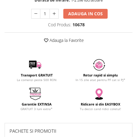
SCHRACK TECHNIK
SAMSUNG
ADAUGA IN COS
SUNKKO
Cod Produs:
10678
SANYO
SUPERFIRE
Adauga la Favorite
SONOFF
TERMOPASTY
TOPDON
TAXNELE
Transport GRATUIT
Retur rapid si simplu
TENPOWER
La comenzi peste 500 RON
In 15 zile atat pentru PF cat si PJ*
VICTOR
VETO PRO PAC
WEICON
Garantie EXTINSA
Ridicare si din EASYBOX
WERA
GRATUIT 3 luni extra*
Tu decizi cand ridici coletul!
WIHA
WAIT TOOLS
PACHETE SI PROMOTII
WEEEMAKE