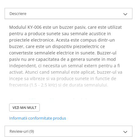
Descriere
Modulul KY-006 este un buzzer pasiv, care este utilizat
pentru a produce sunete sau semnale acustice in
proiectele electronice. Acesta este compus dintr-un
buzzer, care este un dispozitiv piezoelectric ce
converteste semnalele electrice in sunete. Buzzer-ul
pasiv nu are capacitatea de a genera sunete in mod
independent, ci necesita un semnal extern pentru a fi
activat. Atunci cand semnalul este aplicat, buzzer-ul va
incepe sa vibreze si va produce sunete in functie de
frecventa (1.5 - 2.5 kHz) si de durata semnalului.
Specificatii modul buzzer
pasiv:
VEZI MAI MULT
Informatii conformitate produs
Tensiunea de lucru:
1.5V - 15V DC
Curentul de lucru:
<25mA
Review-uri
(9)
Interval de generare a tonurilor:
1.5 kHz ~ 2.5 kHz