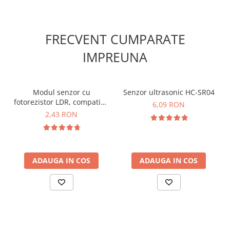
Dimensiuni:
18,5 x 15 mm
Greutatea totala:
0.003kg
FRECVENT CUMPARATE
INFORMARE:
Acest modul este furnizat cu un set de pini
de tip tata care sunt lipiti!
IMPREUNA
Schema de conectare modul
buzzer pasiv:
Modul senzor cu
Senzor ultrasonic HC-SR04
fotorezistor LDR, compatibil
6,09 RON
Arduino
2,43 RON
Pentru codul sursa, click
AICI
ADAUGA IN COS
ADAUGA IN COS