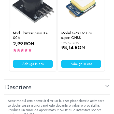
Lanterne
Lanterne de Cap
Lanterne de Mana
Lampi Solare
Proiectoare LED
Modul buzzer pasiv, KY-
Modul GPS L76X cu
Co
006
suport GNSS
ri
Aeroterme
te
2,99 RON
125,67 RON
30
Auto
98,14 RON
5.5
2
Roboti de Pornire Auto
Microscoape Biologice
Adauga in cos
Adauga in cos
Descriere
Acest modul este construit dintr-un buzzer piezoelectric activ care
se declanseaza atunci cand este depasita o valoare prestabilita.
Produce un sunet de aproximativ 2.5kHz cu o intensitate sonora