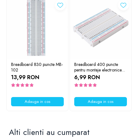
Breadboard 830 puncte MB-
Breadboard 400 puncte
102
pentru montaje electronice
rapide
13,99 RON
6,99 RON
Idee de proiect:
In Atelierul Bitmi gasesti toate detaliile, click
AICI
Adauga in cos
Adauga in cos
Alti clienti au cumparat