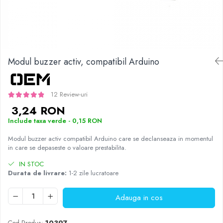
JBC
Termometre
JCD
Camere Termoviziune
JGNE
Sublere
KEYESTUDIO
Micrometre
Modul buzzer activ, compatibil Arduino
KNIPEX
Scule si Unelte
KPS
Scule de Mana
LG CHEM
12 Review-uri
LONGWEI
Clesti de Taiat
3,24 RON
MESTEK
Clesti pentru Dezizolat
Include taxa verde - 0,15 RON
MICROBIT
Clesti de Sertizare
Modul buzzer activ compatibil Arduino care se declanseaza in momentul
MURATA
Clesti Multifunctionali
in care se depaseste o valoare prestabilita.
MOLICEL
Clesti Papagal
IN STOC
MVAVA
Clesti Autoblocanti
Durata de livrare:
1-2 zile lucratoare
OPTO-EDU
Menghine
PIERGIACOMI
Clesti Electrician 1000V
Adauga in cos
RASPBERRY PI
Surubelnite Simple
RUKO
Surubelnite Electrician 1000V
Cod Produs:
10397