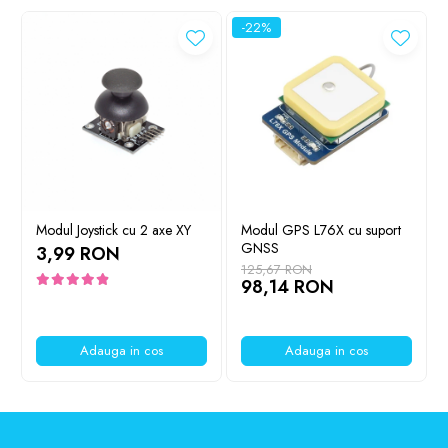
-22%
Ce contine cutia?
1x Modul buzzer activ
Modul Joystick cu 2 axe XY
Modul GPS L76X cu suport
GNSS
3,99 RON
125,67 RON
98,14 RON
Adauga in cos
Adauga in cos