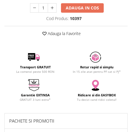
SCHRACK TECHNIK
ADAUGA IN COS
SAMSUNG
Cod Produs:
10397
SUNKKO
SANYO
Adauga la Favorite
SUPERFIRE
SONOFF
TERMOPASTY
TOPDON
TAXNELE
Transport GRATUIT
Retur rapid si simplu
La comenzi peste 500 RON
In 15 zile atat pentru PF cat si PJ*
TENPOWER
VICTOR
VETO PRO PAC
Garantie EXTINSA
Ridicare si din EASYBOX
WEICON
GRATUIT 3 luni extra*
Tu decizi cand ridici coletul!
WERA
WIHA
WAIT TOOLS
PACHETE SI PROMOTII
WEEEMAKE