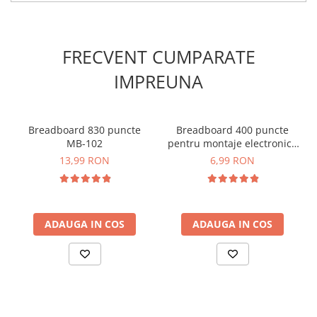
INFORMARE:
Acest modul este furnizat cu un set de pini
de tip tata care sunt lipiti!
Schema de conectare modul buzzer
FRECVENT CUMPARATE
activ, compatibil Arduino:
IMPREUNA
Pentru codul sursa, click
AICI
Breadboard 830 puncte
Breadboard 400 puncte
MB-102
pentru montaje electronice
rapide
13,99 RON
6,99 RON
ADAUGA IN COS
ADAUGA IN COS