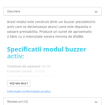
Descriere
Acest modul este construit dintr-un buzzer piezoelectric
activ care se declanseaza atunci cand este depasita o
valoare prestabilita. Produce un sunet de aproximativ
2.5kHz cu o intensitate sonora minima de 85dBA.
Specificatii modul buzzer
activ:
Tensiune de operare:
5V DC
Consum curent:
<25mA
Frecventa sunetului:
~2.5kHz
Intensitate sonora (minim):
85dBA la 10cm
VEZI MAI MULT
Temperatura de lucru:
-20°C / 70°C
Dimensiuni:
77 x 42 x 13 mm
Informatii conformitate produs
Greutate totala:
0.004 kg
Review-uri
(12)