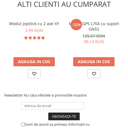
ALTI CLIENTI AU CUMPARAT
Modul Joystick cu 2 axe XY
Modul GPS L76X cu suport
-22%
Idee de proiect:
GNSS
3,99 RON
125,67 RON
In Atelierul Bitmi gasesti toate detaliile, click
AICI
98,14 RON
ADAUGA IN COS
ADAUGA IN COS
Newsletter
Nu rata ofertele si promotiile noastre
Ce contine cutia?
1x Modul buzzer activ
Sunt de acord sa primesc informatii cu