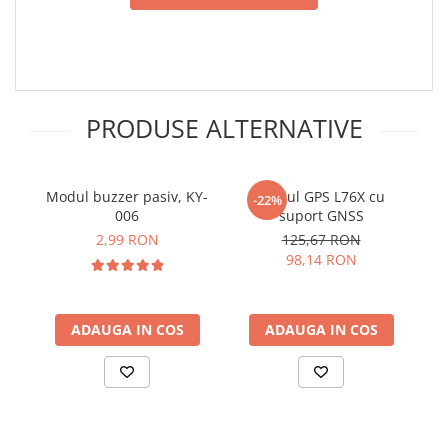
PRODUSE ALTERNATIVE
Modul buzzer pasiv, KY-
Modul GPS L76X cu
-22%
006
suport GNSS
t
2,99 RON
125,67 RON
5
98,14 RON
ADAUGA IN COS
ADAUGA IN COS