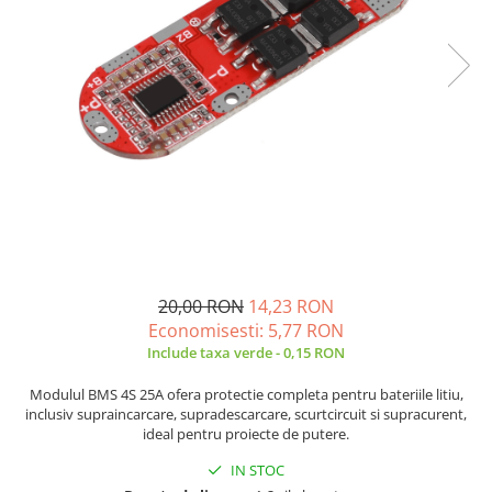
JBC
Termometre
JCD
Camere Termoviziune
JGNE
Sublere
KEYESTUDIO
Micrometre
KNIPEX
Scule si Unelte
KPS
Scule de Mana
LG CHEM
LONGWEI
Clesti de Taiat
MESTEK
Clesti pentru Dezizolat
MICROBIT
Clesti de Sertizare
20,00 RON
14,23 RON
MURATA
Clesti Multifunctionali
Economisesti:
5,77
RON
MOLICEL
Clesti Papagal
Include taxa verde - 0,15 RON
MVAVA
Clesti Autoblocanti
Modulul BMS 4S 25A ofera protectie completa pentru bateriile litiu,
OPTO-EDU
Menghine
inclusiv supraincarcare, supradescarcare, scurtcircuit si supracurent,
PIERGIACOMI
Clesti Electrician 1000V
ideal pentru proiecte de putere.
RASPBERRY PI
Surubelnite Simple
IN STOC
RUKO
Surubelnite Electrician 1000V