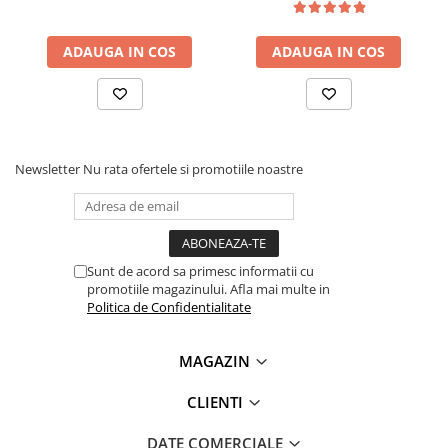
Lanterne
Lanterne de Cap
ADAUGA IN COS
ADAUGA IN COS
Lanterne de Mana
Lampi Solare
Ce contine cutia?
Proiectoare LED
Aeroterme
1 x Modul BMS 4S 25A pentru acumulatori Li-ion
Newsletter
Nu rata ofertele si promotiile noastre
Auto
Roboti de Pornire Auto
Microscoape Biologice
Sunt de acord sa primesc informatii cu
promotiile magazinului. Afla mai multe in
Politica de Confidentialitate
MAGAZIN
CLIENTI
DATE COMERCIALE