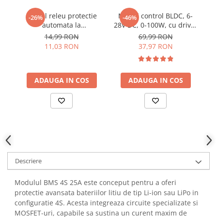
YAHBOOM
Burghie pentru Metal
Modul releu protectie
Modul control BLDC, 6-
M
-26%
-46%
YATO
Genti pentru Scule si Unelte
automata la
28V DC, 0-100W, cu driver
ra
ZUBR
suprasarcina, 5V DC, 5A
PWM si efect Hall, ZS-
14,99 RON
69,99 RON
Electronica
X12H
11,03 RON
37,97 RON
Unelte pentru Electronica
Aparate de Sudura in Puncte
Microscoape Digitale
ADAUGA IN COS
ADAUGA IN COS
Osciloscoape Digitale
Generatoare de Semnal
Surse de Laborator
Statii de Lipit
Letcon
Accesorii pentru Lipit
Descriere
Surubelnite de Precizie
Clesti de Precizie
Modulul BMS 4S 25A este conceput pentru a oferi
protectie avansata bateriilor litiu de tip Li-ion sau LiPo in
Kituri Electronice
configuratie 4S. Acesta integreaza circuite specializate si
Placi de Dezvoltare
MOSFET-uri, capabile sa sustina un curent maxim de