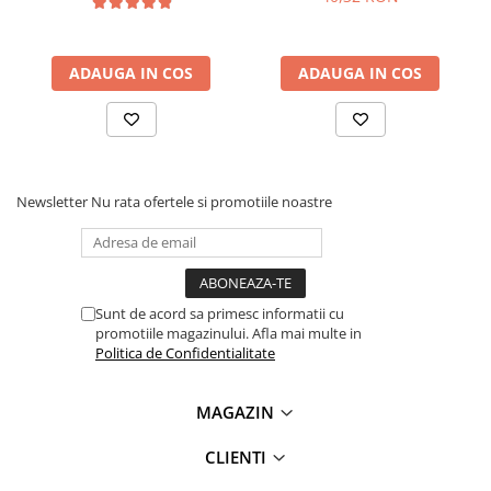
Lanterne
1x Modul amplificator audio clasa D, 2x120 W, 12-24V, XH-
Lanterne de Cap
M543 TPA3116D2
ADAUGA IN COS
ADAUGA IN COS
Lanterne de Mana
Lampi Solare
Proiectoare LED
Aeroterme
Auto
Newsletter
Nu rata ofertele si promotiile noastre
Roboti de Pornire Auto
Microscoape Biologice
Sunt de acord sa primesc informatii cu
promotiile magazinului. Afla mai multe in
Politica de Confidentialitate
MAGAZIN
CLIENTI