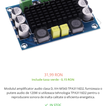
JBC
Termometre
JCD
Camere Termoviziune
JGNE
Sublere
KEYESTUDIO
Micrometre
KNIPEX
Scule si Unelte
KPS
Scule de Mana
LG CHEM
LONGWEI
Clesti de Taiat
MESTEK
Clesti pentru Dezizolat
MICROBIT
Clesti de Sertizare
MURATA
Clesti Multifunctionali
MOLICEL
Clesti Papagal
31,99 RON
MVAVA
Include taxa verde - 0,15 RON
Clesti Autoblocanti
OPTO-EDU
Menghine
Modulul amplificator audio clasa D, XH-M543 TPA3116D2, furnizeaza o
PIERGIACOMI
Clesti Electrician 1000V
putere audio de 120W si utilizeaza tehnologia TPA3116D2 pentru o
reproducere sonora de inalta calitate si eficienta energetica.
RASPBERRY PI
Surubelnite Simple
RUKO
Surubelnite Electrician 1000V
IN STOC