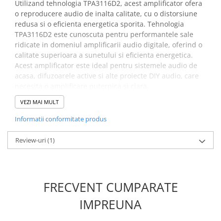
Utilizand tehnologia TPA3116D2, acest amplificator ofera
Placi de Expansiune
o reproducere audio de inalta calitate, cu o distorsiune
Module Electronice
redusa si o eficienta energetica sporita. Tehnologia
TPA3116D2 este cunoscuta pentru performantele sale
Senzori Electronici
ridicate in domeniul amplificarii audio digitale, oferind o
Componente Electronice
calitate superioara a sunetului si eficienta energetica.
Acest amplificator este ideal pentru sistemele audio de
Gadgets
acasa, difuzoarele active si alte proiecte DIY audio, care
Electrice
necesita o amplificare puternica si clara.
Acumulatori si Baterii
VEZI MAI MULT
Specificatii amplificator
Acumulatori
Informatii conformitate produs
audio, clasa D, XH-M543
Baterii
Distributie Comutatie si Protectie
TPA3116D2:
Review-uri
(1)
Contoare si Relee Electrice
Tensiunea de alimentare:
12-24V DC
Sigurante Automate
Nr. canale:
1
Sigurante Fuzibile
FRECVENT CUMPARATE
Clasa:
D
Sigurante Diferentiale RCBO
Configuratie:
Stereo Dual-CH
IMPREUNA
Protectii diferentiale RCCB
Putere de iesire:
120W MAX la 24VDC, 50W la 12VDC
Raport semnal/zgomot (SNR):
100dB
Dispozitive AFDD detectare defect