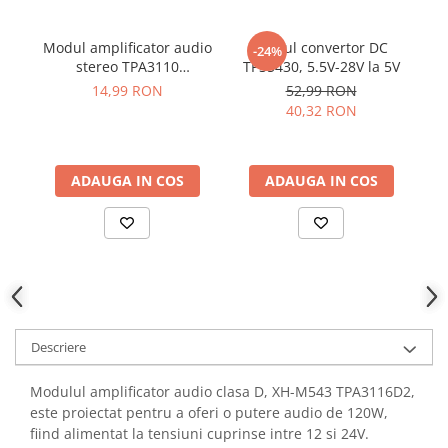
YAHBOOM
Burghie pentru Metal
YATO
Modul amplificator audio
Modul convertor DC
M
Genti pentru Scule si Unelte
-24%
ZUBR
stereo TPA3110
TPS5430, 5.5V-28V la 5V
28
Electronica
30W+30W, 2 canale, XH-
14,99 RON
52,99 RON
A232
Unelte pentru Electronica
40,32 RON
Aparate de Sudura in Puncte
Microscoape Digitale
ADAUGA IN COS
ADAUGA IN COS
Osciloscoape Digitale
Generatoare de Semnal
Surse de Laborator
Statii de Lipit
Letcon
Accesorii pentru Lipit
Surubelnite de Precizie
Descriere
Clesti de Precizie
Modulul amplificator audio clasa D, XH-M543 TPA3116D2,
Kituri Electronice
este proiectat pentru a oferi o putere audio de 120W,
Placi de Dezvoltare
fiind alimentat la tensiuni cuprinse intre 12 si 24V.