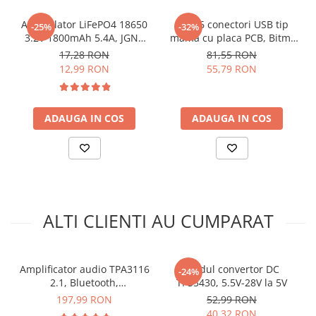
Eficienta:
>90%
arc electric
Dimensiuni:
92 x 68 mm
Acumulator LiFePO4 18650
Set 16 conectori USB tip
Descarcatoare de Supratensiune
-25%
-32%
3.2V 1800mAh 5.4A, JGNE
mama cu placa PCB, Bitmi
Contactoare
Schema de conectare:
MH48108
12319
17,28 RON
81,55 RON
Blocuri de Distributie
12,99 RON
55,79 RON
Tablouri Electrice
Accesorii Tablouri Electrice
Stabilizatoare de Tensiune
ADAUGA IN COS
ADAUGA IN COS
Convertoare de Tensiune
Banda Izolatoare
Panouri Fotovoltaice
Smart Home
ALTI CLIENTI AU CUMPARAT
Intrerupatoare Smart
Prize Inteligente
Module Smart Home
Amplificator audio TPA3116
Modul convertor DC
-24%
2.1, Bluetooth,
TPS5430, 5.5V-28V la 5V
Camere Supraveghere
100W+50W+50W, clasa D
197,99 RON
52,99 RON
Ce contine cutia?
Iluminat
40,32 RON