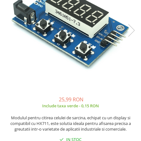
JBC
Termometre
JCD
Camere Termoviziune
JGNE
Sublere
KEYESTUDIO
Micrometre
KNIPEX
Scule si Unelte
KPS
Scule de Mana
LG CHEM
LONGWEI
Clesti de Taiat
MESTEK
Clesti pentru Dezizolat
MICROBIT
Clesti de Sertizare
MURATA
Clesti Multifunctionali
MOLICEL
Clesti Papagal
25,99 RON
MVAVA
Include taxa verde - 0,15 RON
Clesti Autoblocanti
OPTO-EDU
Menghine
Modulul pentru citirea celulei de sarcina, echipat cu un display si
PIERGIACOMI
Clesti Electrician 1000V
compatibil cu HX711, este solutia ideala pentru afisarea precisa a
greutatii intr-o varietate de aplicatii industriale si comerciale.
RASPBERRY PI
Surubelnite Simple
RUKO
Surubelnite Electrician 1000V
IN STOC