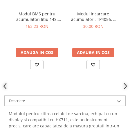
YAHBOOM
Burghie pentru Metal
YATO
Modul BMS pentru
Modul incarcare
Mo
Genti pentru Scule si Unelte
ZUBR
acumulatori litiu 14S,
acumulatori, TP4056, 6
Electronica
45A,52V, cu balans
canale, 5V 1A
163,23 RON
30,00 RON
Unelte pentru Electronica
Aparate de Sudura in Puncte
Microscoape Digitale
ADAUGA IN COS
ADAUGA IN COS
Osciloscoape Digitale
Generatoare de Semnal
Surse de Laborator
Statii de Lipit
Letcon
Accesorii pentru Lipit
Surubelnite de Precizie
Descriere
Clesti de Precizie
Modulul pentru citirea celulei de sarcina, echipat cu un
Kituri Electronice
display si compatibil cu HX711, este un instrument
Placi de Dezvoltare
precis, care are capacitatea de a masura greutati intr-un