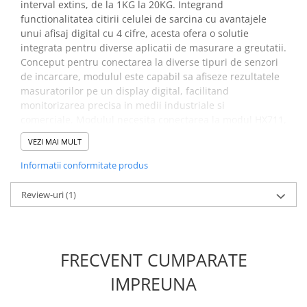
interval extins, de la 1KG la 20KG. Integrand
Placi de Expansiune
functionalitatea citirii celulei de sarcina cu avantajele
Module Electronice
unui afisaj digital cu 4 cifre, acesta ofera o solutie
integrata pentru diverse aplicatii de masurare a greutatii.
Senzori Electronici
Conceput pentru conectarea la diverse tipuri de senzori
Componente Electronice
de incarcare, modulul este capabil sa afiseze rezultatele
masuratorilor pe un display digital, facilitand
Gadgets
monitorizarea precisa in medii industriale si
Electrice
comerciale. Modulul necesita conectarea la modul HX711,
Acumulatori si Baterii
care la randul lui este conectat la celula de sarcina.
VEZI MAI MULT
Acesta doar afiseaza greutatea pe baza citirii semnalului
Acumulatori
primit de la HX711.
Informatii conformitate produs
Baterii
Distributie Comutatie si Protectie
Specificatii modul pentru
Review-uri
(1)
Contoare si Relee Electrice
cantar electronic, cu display:
Sigurante Automate
Sigurante Fuzibile
Tensiunea de alimentare:
3V-5.5V DC
FRECVENT CUMPARATE
Sigurante Diferentiale RCBO
Curent de lucru:
1.4mA
Interval de temperatura:
IMPREUNA
-25°C / 85°C
Protectii diferentiale RCCB
Senzor compatibil:
celula sarcina 5 - 10KG, modul citire
Dispozitive AFDD detectare defect