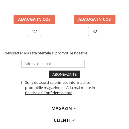
Lanterne
Lanterne de Cap
ADAUGA IN COS
ADAUGA IN COS
Lanterne de Mana
Ce contine cutia?
Lampi Solare
1x Modul afisare pentru citirea celulei de sarcina,
Proiectoare LED
compatibil cu HX711
Aeroterme
Auto
Newsletter
Nu rata ofertele si promotiile noastre
Roboti de Pornire Auto
Microscoape Biologice
Sunt de acord sa primesc informatii cu
promotiile magazinului. Afla mai multe in
Politica de Confidentialitate
MAGAZIN
CLIENTI