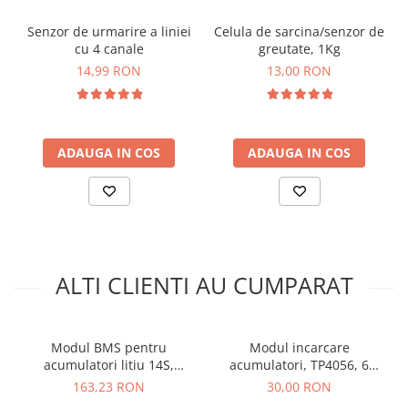
greutate HX711
arc electric
Capacitatea de iesire:
20mV
Senzor de urmarire a liniei
Celula de sarcina/senzor de
Descarcatoare de Supratensiune
Display:
9999
cu 4 canale
greutate, 1Kg
Contactoare
14,99 RON
13,00 RON
Schema de conectare modul afisare
Blocuri de Distributie
pentru citirea celulei de sarcina:
Tablouri Electrice
Accesorii Tablouri Electrice
Stabilizatoare de Tensiune
ADAUGA IN COS
ADAUGA IN COS
Convertoare de Tensiune
Banda Izolatoare
Panouri Fotovoltaice
Smart Home
ALTI CLIENTI AU CUMPARAT
Intrerupatoare Smart
Prize Inteligente
Module Smart Home
Modul BMS pentru
Modul incarcare
acumulatori litiu 14S,
acumulatori, TP4056, 6
Camere Supraveghere
45A,52V, cu balans
canale, 5V 1A
163,23 RON
30,00 RON
Iluminat