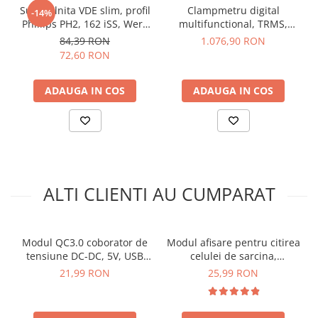
Surubelnita VDE slim, profil
Clampmetru digital
-14%
Phillips PH2, 162 iSS, Wera
multifunctional, TRMS,
05020133001
1000A AC, KPS DCM3500T
84,39 RON
1.076,90 RON
72,60 RON
ADAUGA IN COS
ADAUGA IN COS
Ce contine cutia?
ALTI CLIENTI AU CUMPARAT
1x Modul afisare distanta pentru senzorul ultrasonic HC-
SR04
Modul QC3.0 coborator de
Modul afisare pentru citirea
tensiune DC-DC, 5V, USB
celulei de sarcina,
dual
compatibil cu HX711
21,99 RON
25,99 RON