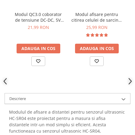
YAHBOOM
YATO
Modul QC3.0 coborator
Modul afisare pentru
ZUBR
de tensiune DC-DC, 5V,
citirea celulei de sarcina,
pe
USB dual
compatibil cu HX711
21,99 RON
25,99 RON
ADAUGA IN COS
ADAUGA IN COS
Descriere
Modulul de afisare a distantei pentru senzorul ultrasonic
HC-SR04 este proiectat pentru a masura si afisa
distantele intr-un mod simplu si eficient. Acesta
functioneaza cu senzorul ultrasonic HC-SR04,