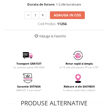
SCHRACK TECHNIK
Durata de livrare:
1-2 zile lucratoare
SAMSUNG
ADAUGA IN COS
SUNKKO
SANYO
Cod Produs:
11256
SUPERFIRE
SONOFF
Adauga la Favorite
TERMOPASTY
TOPDON
TAXNELE
TENPOWER
Transport GRATUIT
Retur rapid si simplu
VICTOR
La comenzi peste 500 RON
In 15 zile atat pentru PF cat si PJ*
VETO PRO PAC
WEICON
WERA
Garantie EXTINSA
Ridicare si din EASYBOX
GRATUIT 3 luni extra*
Tu decizi cand ridici coletul!
WIHA
WAIT TOOLS
PRODUSE ALTERNATIVE
WEEEMAKE