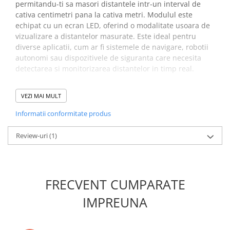
permitandu-ti sa masori distantele intr-un interval de
cativa centimetri pana la cativa metri. Modulul este
echipat cu un ecran LED, oferind o modalitate usoara de
vizualizare a distantelor masurate. Este ideal pentru
diverse aplicatii, cum ar fi sistemele de navigare, robotii
autonomi sau dispozitivele de siguranta care necesita
detectarea si monitorizarea distantelor in timp real.
Specificatii modul afisare
VEZI MAI MULT
distanta:
Informatii conformitate produs
Tensiune de Operare:
5V DC
Review-uri
(1)
Unghi de detectie:
max. 15 grade
Unitate de afisare:
cm
Compatibilitate:
HC-SR04
Dimensiuni:
45 x 20 x 15 mm
FRECVENT CUMPARATE
Idee de proiect:
IMPREUNA
In Atelierul Bitmi gasesti toate detaliile, click
AICI