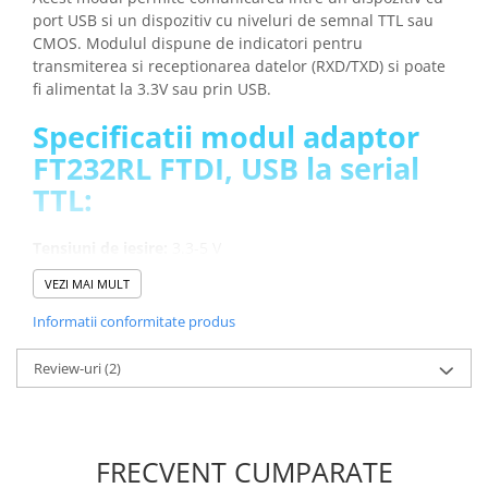
Placi de Expansiune
port USB si un dispozitiv cu niveluri de semnal TTL sau
CMOS. Modulul dispune de indicatori pentru
Module Electronice
transmiterea si receptionarea datelor (RXD/TXD) si poate
Senzori Electronici
fi alimentat la 3.3V sau prin USB.
Componente Electronice
Specificatii modul adaptor
Gadgets
FT232RL FTDI, USB la serial
Electrice
TTL:
Acumulatori si Baterii
Acumulatori
Tensiuni de iesire:
3.3-5 V
LED-uri indicatoare:
pentru RXD si TXD
Baterii
VEZI MAI MULT
Interfata:
mini USB
Distributie Comutatie si Protectie
Dimensiune:
17 x 32.5 mm
Informatii conformitate produs
Contoare si Relee Electrice
Greutatea totala:
0.004 kg
Sigurante Automate
Review-uri
(2)
INFORMARE:
Acest modul este furnizat cu pini de tip tata
Sigurante Fuzibile
care sunt lipiti!
Sigurante Diferentiale RCBO
Protectii diferentiale RCCB
Schema de conectare modul
FRECVENT CUMPARATE
Dispozitive AFDD detectare defect