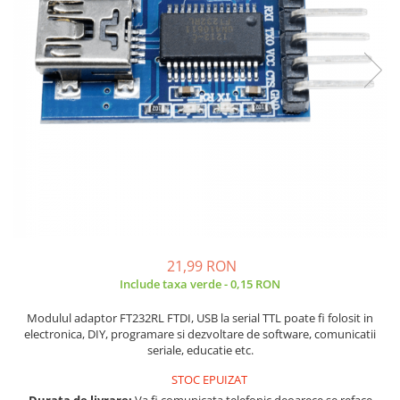
JBC
Termometre
JCD
Camere Termoviziune
JGNE
Sublere
KEYESTUDIO
Micrometre
KNIPEX
Scule si Unelte
KPS
Scule de Mana
LG CHEM
LONGWEI
Clesti de Taiat
MESTEK
Clesti pentru Dezizolat
MICROBIT
Clesti de Sertizare
MURATA
Clesti Multifunctionali
21,99 RON
MOLICEL
Clesti Papagal
Include taxa verde - 0,15 RON
MVAVA
Clesti Autoblocanti
Modulul adaptor FT232RL FTDI, USB la serial TTL poate fi folosit in
OPTO-EDU
Menghine
electronica, DIY, programare si dezvoltare de software, comunicatii
PIERGIACOMI
Clesti Electrician 1000V
seriale, educatie etc.
RASPBERRY PI
Surubelnite Simple
STOC EPUIZAT
RUKO
Surubelnite Electrician 1000V
Durata de livrare:
Va fi comunicata telefonic deoarece se reface