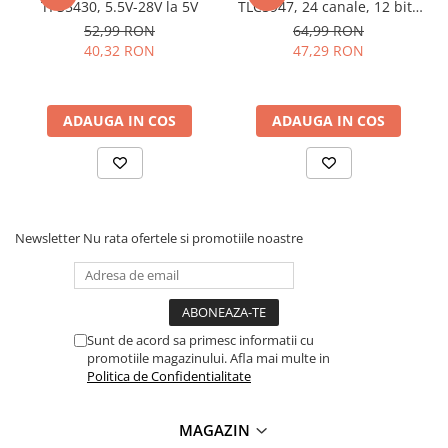
TPS5430, 5.5V-28V la 5V
TLC5947, 24 canale, 12 biti,
Lanterne
3-5.5V
52,99 RON
64,99 RON
Lanterne de Cap
40,32 RON
47,29 RON
Ce contine cutia?
Lanterne de Mana
Lampi Solare
1x Modul adaptor FT232RL FTDI, USB la serial TTL
ADAUGA IN COS
ADAUGA IN COS
Proiectoare LED
Aeroterme
Auto
Roboti de Pornire Auto
Newsletter
Nu rata ofertele si promotiile noastre
Microscoape Biologice
Sunt de acord sa primesc informatii cu
promotiile magazinului. Afla mai multe in
Politica de Confidentialitate
MAGAZIN