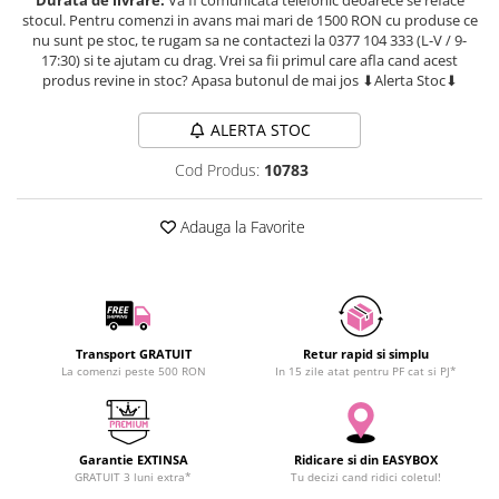
SCHRACK TECHNIK
stocul. Pentru comenzi in avans mai mari de 1500 RON cu produse ce
Seturi de Surubelnite
nu sunt pe stoc, te rugam sa ne contactezi la 0377 104 333 (L-V / 9-
SAMSUNG
Cuttere
17:30) si te ajutam cu drag. Vrei sa fii primul care afla cand acest
SUNKKO
Foarfeca Electrician
produs revine in stoc? Apasa butonul de mai jos ⬇Alerta Stoc⬇
SANYO
Chei Dinamometrice
ALERTA STOC
SUPERFIRE
Chei Fixe
SONOFF
Chei Reglabile
Cod Produs:
10783
TERMOPASTY
Chei Combinate
TOPDON
Chei Inelare cu Cot
Adauga la Favorite
TAXNELE
Rulete
TENPOWER
Nivele cu bula
VICTOR
Truse de Scule
VETO PRO PAC
Scule Electrice
Transport GRATUIT
Retur rapid si simplu
WEICON
La comenzi peste 500 RON
In 15 zile atat pentru PF cat si PJ*
Unelte Multifunctionale
WERA
Surubelnite Electrice
WIHA
Polizoare
WAIT TOOLS
Garantie EXTINSA
Ridicare si din EASYBOX
Masini de Gaurit si Insurubat
GRATUIT 3 luni extra*
Tu decizi cand ridici coletul!
WEEEMAKE
Accesorii pentru Gaurit