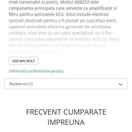
mod convenabil si precis. Modul AD8232 este
Placi de Expansiune
componenta principala care serveste ca amplificator si
Module Electronice
filtru pentru semnalele ECG. Kitul include electrozi
speciali destinati pentru a fi plasati pe suprafata pielii,
Senzori Electronici
captand semnalele electrice generate de activitatea
Componente Electronice
cardiaca. Kitul vine cu un cablu specializat, cu 3 fire
pentru conectarea electrozilor la modulul AD8232. Kitul
Gadgets
este proiectat pentru a se integra cu usurinta cu
Electrice
platforme precum Arduino.
Acumulatori si Baterii
VEZI MAI MULT
Specificatii kit monitorizare
Acumulatori
Informatii conformitate produs
cardiaca:
Baterii
Distributie Comutatie si Protectie
Review-uri
(1)
Tensiunea de functionare:
3.3V DC
Contoare si Relee Electrice
Temperatura de functionare:
-40 / 85 grade
Sigurante Automate
Iesire modul:
analogica
Sigurante Fuzibile
Pin modul:
SDN, LO+, LO-, OUTPUT, 3.3V, GND
FRECVENT CUMPARATE
Sigurante Diferentiale RCBO
Dimensiune modul:
35,6 x 27,8 mm
Dimensiune electrod:
IMPREUNA
diametru 6cm
Protectii diferentiale RCCB
Dispozitive AFDD detectare defect