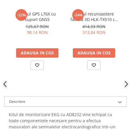
YAHBOOM
Burghie pentru Metal
YATO
Modul GPS L76X cu
Modul recunoastere
M
Genti pentru Scule si Unelte
-22%
-24%
ZUBR
suport GNSS
faciala 3D HLK-TX510 cu
Electronica
camera binoculara si
125,67 RON
414,33 RON
ecran 2.8 inch
Unelte pentru Electronica
98,14 RON
313,84 RON
Aparate de Sudura in Puncte
Microscoape Digitale
ADAUGA IN COS
ADAUGA IN COS
Osciloscoape Digitale
Generatoare de Semnal
Surse de Laborator
Statii de Lipit
Letcon
Accesorii pentru Lipit
Surubelnite de Precizie
Descriere
Clesti de Precizie
Kitul de monitorizare EKG cu AD8232 vine echipat cu
Kituri Electronice
toate componentele necesare pentru a efectua
Placi de Dezvoltare
masuratori ale semnalelor electrocardiografice intr-un