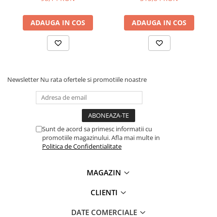
Lanterne
Lanterne de Cap
ADAUGA IN COS
ADAUGA IN COS
Lanterne de Mana
Lampi Solare
Proiectoare LED
Aeroterme
Newsletter
Nu rata ofertele si promotiile noastre
Auto
Roboti de Pornire Auto
Pentru codul sursa, click
AICI
Microscoape Biologice
Ce contine cutia?
Sunt de acord sa primesc informatii cu
promotiile magazinului. Afla mai multe in
1x Cablu EKG cu 3 fire, pentru modulul AD8232
Politica de Confidentialitate
3x Electrozi EKG, 6cm pentru modulul AD8232
1x Senzor EKG AD8232
MAGAZIN
CLIENTI
DATE COMERCIALE