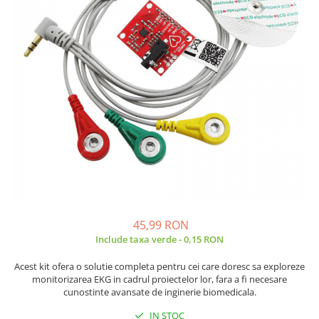
JBC
Termometre
JCD
Camere Termoviziune
JGNE
Sublere
KEYESTUDIO
Micrometre
KNIPEX
Scule si Unelte
KPS
Scule de Mana
LG CHEM
LONGWEI
Clesti de Taiat
MESTEK
Clesti pentru Dezizolat
MICROBIT
Clesti de Sertizare
MURATA
Clesti Multifunctionali
MOLICEL
Clesti Papagal
45,99 RON
MVAVA
Include taxa verde - 0,15 RON
Clesti Autoblocanti
OPTO-EDU
Menghine
Acest kit ofera o solutie completa pentru cei care doresc sa exploreze
PIERGIACOMI
Clesti Electrician 1000V
monitorizarea EKG in cadrul proiectelor lor, fara a fi necesare
cunostinte avansate de inginerie biomedicala.
RASPBERRY PI
Surubelnite Simple
RUKO
Surubelnite Electrician 1000V
IN STOC