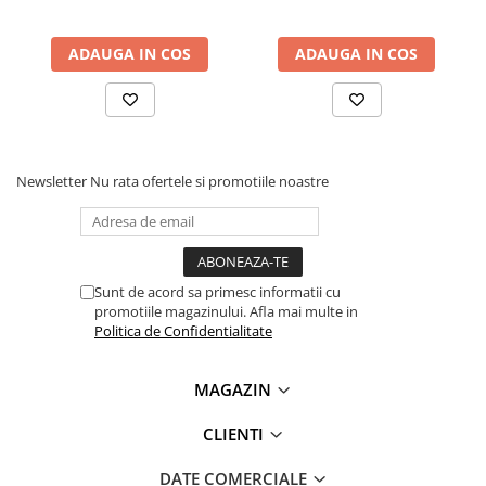
Lanterne
Lanterne de Cap
ADAUGA IN COS
ADAUGA IN COS
Lanterne de Mana
Lampi Solare
Proiectoare LED
Aeroterme
Newsletter
Nu rata ofertele si promotiile noastre
Auto
Roboti de Pornire Auto
Microscoape Biologice
Sunt de acord sa primesc informatii cu
promotiile magazinului. Afla mai multe in
Politica de Confidentialitate
MAGAZIN
CLIENTI
DATE COMERCIALE