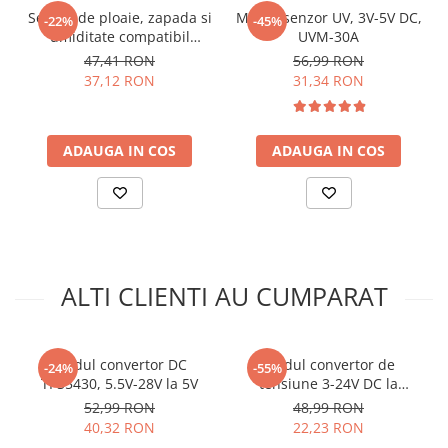
arc electric
Senzor de ploaie, zapada si
Modul senzor UV, 3V-5V DC,
-22%
-45%
Exemplu schema conectare convertor
Descarcatoare de Supratensiune
umiditate compatibil
UVM-30A
Arduino
47,41 RON
56,99 RON
Contactoare
automat ridicator-coborator tensiune
37,12 RON
31,34 RON
Blocuri de Distributie
TPS63020:
Tablouri Electrice
Accesorii Tablouri Electrice
ADAUGA IN COS
ADAUGA IN COS
Stabilizatoare de Tensiune
Convertoare de Tensiune
Banda Izolatoare
Panouri Fotovoltaice
Smart Home
ALTI CLIENTI AU CUMPARAT
Intrerupatoare Smart
Prize Inteligente
Modul convertor DC
Modul convertor de
Ce contine cutia?
-24%
-55%
Module Smart Home
TPS5430, 5.5V-28V la 5V
tensiune 3-24V DC la
tensiune duala, 24 V, 8W
Camere Supraveghere
52,99 RON
48,99 RON
1 x Convertor automat ridicator-coborator tensiune
40,32 RON
22,23 RON
Iluminat
TPS63020, 1.8-5.5V intrare, 2.5V iesire