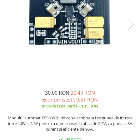
JBC
Termometre
JCD
Camere Termoviziune
JGNE
Sublere
KEYESTUDIO
Micrometre
KNIPEX
Scule si Unelte
KPS
Scule de Mana
LG CHEM
LONGWEI
Clesti de Taiat
MESTEK
Clesti pentru Dezizolat
MICROBIT
Clesti de Sertizare
MURATA
Clesti Multifunctionali
30,00 RON
20,49 RON
MOLICEL
Clesti Papagal
Economisesti:
9,51
RON
MVAVA
Clesti Autoblocanti
Include taxa verde - 0,15 RON
OPTO-EDU
Menghine
Modulul automat TPS63020 ridica sau coboara tensiunea de intrare
PIERGIACOMI
Clesti Electrician 1000V
intre 1.8V si 5.5V pentru a oferi o iesire stabila de 2.5V, cu pana la 3A
curent si eficienta de 96%.
RASPBERRY PI
Surubelnite Simple
RUKO
Surubelnite Electrician 1000V
IN STOC