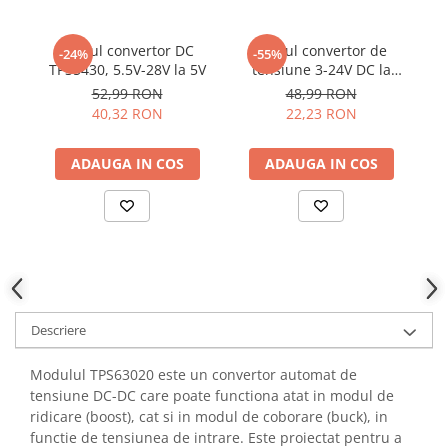
YAHBOOM
Burghie pentru Metal
YATO
Genti pentru Scule si Unelte
Modul convertor DC
Modul convertor de
-24%
-55%
ZUBR
TPS5430, 5.5V-28V la 5V
tensiune 3-24V DC la
Electronica
tensiune duala, 24 V, 8W
s
52,99 RON
48,99 RON
Unelte pentru Electronica
40,32 RON
22,23 RON
Aparate de Sudura in Puncte
ADAUGA IN COS
ADAUGA IN COS
Microscoape Digitale
Osciloscoape Digitale
Generatoare de Semnal
Surse de Laborator
Statii de Lipit
Letcon
Accesorii pentru Lipit
Descriere
Surubelnite de Precizie
Clesti de Precizie
Modulul TPS63020 este un convertor automat de
tensiune DC-DC care poate functiona atat in modul de
Kituri Electronice
ridicare (boost), cat si in modul de coborare (buck), in
Placi de Dezvoltare
functie de tensiunea de intrare. Este proiectat pentru a