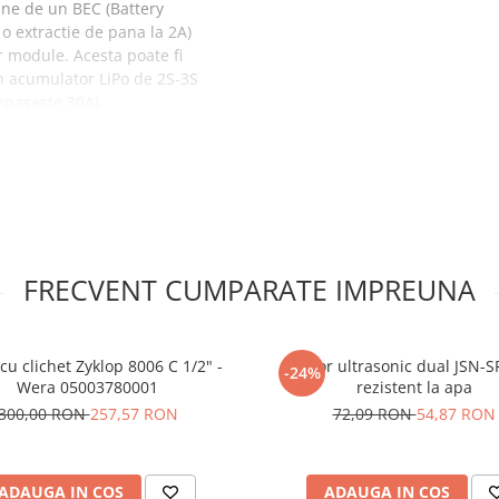
une de un BEC (Battery
 o extractie de pana la 2A)
r module. Acesta poate fi
un acumulator LiPo de 2S-3S
epaseste 30A).
entru motor
FRECVENT CUMPARATE IMPREUNA
cu clichet Zyklop 8006 C 1/2" -
Senzor ultrasonic dual JSN-
-24%
 Lipo, intrerupe alimentarea
Wera 05003780001
rezistent la apa
300,00 RON
257,57 RON
72,09 RON
54,87 RON
 poli, 70 000 rpm pentru
ADAUGA IN COS
ADAUGA IN COS