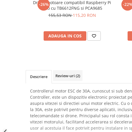
Driver motoare compatibil Raspberry Pi
Mod
-26%
-22
SCHRACK TECHNIK
Seturi de Surubelnite
Pico cu TB6612FNG si PCA9685
SAMSUNG
Cuttere
155,53 RON
115,20 RON
SUNKKO
Foarfeca Electrician
SANYO
Chei Dinamometrice
SUPERFIRE
ADAUGA IN COS
Chei Fixe
SONOFF
Chei Reglabile
TERMOPASTY
Chei Combinate
TOPDON
Chei Inelare cu Cot
TAXNELE
Rulete
TENPOWER
Nivele cu bula
Review-uri
(2)
Descriere
VICTOR
Truse de Scule
VETO PRO PAC
Scule Electrice
Controllerul motor ESC de 30A, cunoscut si sub de
WEICON
Controller, este un dispozitiv electronic proiectat p
Unelte Multifunctionale
asupra vitezei si directiei unui motor electric. Cu 
WERA
Surubelnite Electrice
la 30A, este potrivit pentru diverse aplicatii, inclu
WIHA
Polizoare
telecomandate si drone. Principalul sau rol consta i
WAIT TOOLS
vitezei motorului, facilitand accelerarea si deceler
Masini de Gaurit si Insurubat
WEEEMAKE
usor al acestuia il face potrivit pentru instalare in 
Accesorii pentru Gaurit