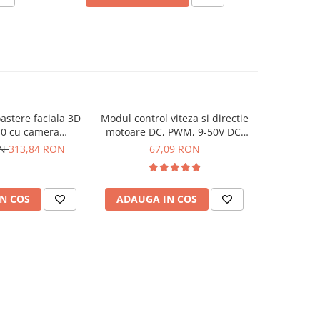
stere faciala 3D
Modul control viteza si directie
Modul 
0 cu camera
motoare DC, PWM, 9-50V DC,
brushles
i ecran 2.8 inch
40A, 2000W
ON
313,84 RON
67,09 RON
1
N COS
ADAUGA IN COS
ADAUG