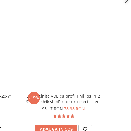
SR20-Y1
Surubelnita VDE cu profil Phillips PH2
Modul RGB
-15%
-20%
SoftFinish® slimFix pentru electricieni
3
Wiha 35394
93,17 RON
78,98 RON
ADAUGA IN COS
AD