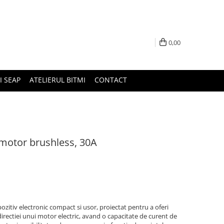
0,00
I SEAP
ATELIERUL BITMI
CONTACT
 motor brushless, 30A
ozitiv electronic compact si usor, proiectat pentru a oferi
 directiei unui motor electric, avand o capacitate de curent de