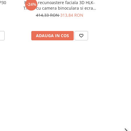
P30
Modul recunoastere faciala 3D HLK-
Modul matri
-24%
-34%
TX510 cu camera binoculara si ecran
LC
2.8 inch
414,33 RON
313,84 RON
49,
ADAUGA IN COS
ADAU