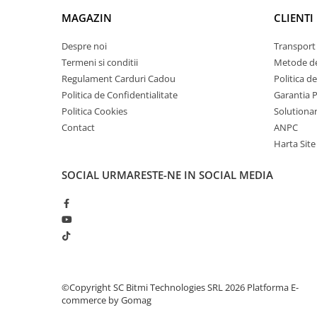
arc electric
MAGAZIN
CLIENTI
Descarcatoare de Supratensiune
Contactoare
Despre noi
Transport 
Blocuri de Distributie
Termeni si conditii
Metode de
Regulament Carduri Cadou
Politica d
Tablouri Electrice
Politica de Confidentialitate
Garantia 
Accesorii Tablouri Electrice
Politica Cookies
Solutionare
Stabilizatoare de Tensiune
Contact
ANPC
Convertoare de Tensiune
Harta Site
Banda Izolatoare
SOCIAL
URMARESTE-NE IN SOCIAL MEDIA
Panouri Fotovoltaice
Smart Home
Intrerupatoare Smart
Ce contine cutia?
Prize Inteligente
Module Smart Home
1x Controller ESC pentru motor brushless, 30A
Camere Supraveghere
©Copyright SC Bitmi Technologies SRL 2026
Platforma E-
commerce by Gomag
Iluminat