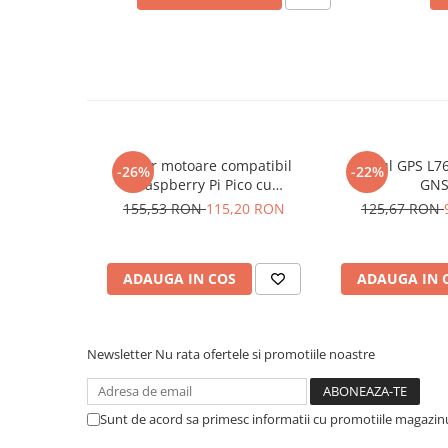
Dimensiuni:
45 x 24 x 11 mm
Placi de Expansiune
Module Electronice
Schema conectare control
Senzori Electronici
motor ESC, 30A:
Componente Electronice
Gadgets
Driver motoare compatibil
Modul GPS L76
Electrice
-26%
-22%
Raspberry Pi Pico cu
GNS
Acumulatori si Baterii
TB6612FNG si PCA9685
155,53 RON
115,20 RON
125,67 RON
Acumulatori
Baterii
Distributie Comutatie si Protectie
ADAUGA IN COS
ADAUGA IN 
Contoare si Relee Electrice
Sigurante Automate
Newsletter
Nu rata ofertele si promotiile noastre
Sigurante Fuzibile
Sigurante Diferentiale RCBO
Protectii diferentiale RCCB
Sunt de acord sa primesc informatii cu promotiile magazinu
Dispozitive AFDD detectare defect