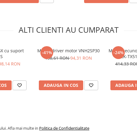
ler pentru
ALTI CLIENTI AU CUMPARAT
X cu suport
Modul driver motor VNH2SP30
Modul recunoa
-41%
-24%
S
HLK-TX51
158,61 RON
94,31 RON
binoculara s
98,14 RON
414,33 R
COS
ADAUGA IN COS
ADAUGA I
lui. Afla mai multe in
Politica de Confidentialitate