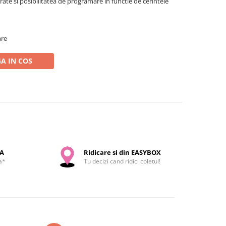
grate si posibilitatea de programare in functie de cerintele
are
A IN COS
SA
Ridicare si din EASYBOX
a*
Tu decizi cand ridici coletul!