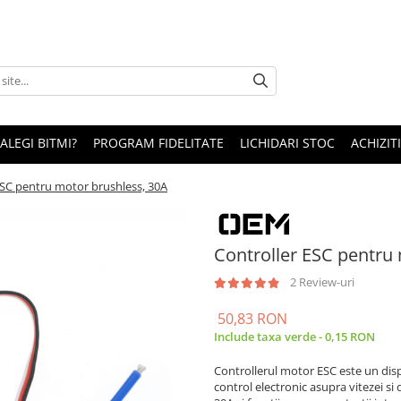
 ALEGI BITMI?
PROGRAM FIDELITATE
LICHIDARI STOC
ACHIZITI
ESC pentru motor brushless, 30A
Controller ESC pentru
2 Review-uri
50,83 RON
Include taxa verde - 0,15 RON
Controllerul motor ESC este un disp
control electronic asupra vitezei si