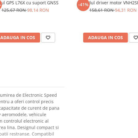
ul GPS L76X cu suport GNSS
Modul driver motor VNH2S
%
-41%
125,67 RON
98,14 RON
158,61 RON
94,31 RON
ADAUGA IN COS
ADAUGA IN COS
numirea de Electronic Speed
entru a oferi control precis
o capacitate de curent de pana
siv aeromodele, vehicule
n controlul electronic al
area lina. Designul compact si
spatii restranse. Compatibil