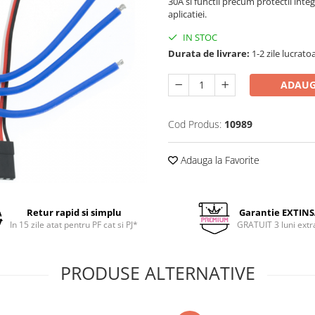
30A si functii precum protectii inte
aplicatiei.
IN STOC
Durata de livrare:
1-2 zile lucrato
ADAUG
Cod Produs:
10989
Adauga la Favorite
Retur rapid si simplu
Garantie EXTIN
In 15 zile atat pentru PF cat si PJ*
GRATUIT 3 luni extr
PRODUSE ALTERNATIVE