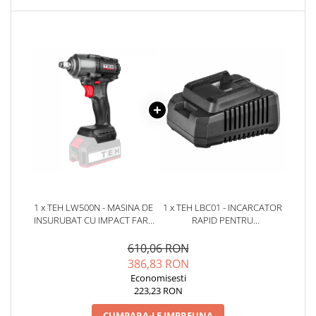
YAHBOOM
YATO
ZUBR
1 x TEH LW500N - MASINA DE
1 x TEH LBC01 - INCARCATOR
INSURUBAT CU IMPACT FARA
RAPID PENTRU
FIR 20V 500NM, MOTOR
ACUMULATORI 20V
BRUSHLESS
610,06 RON
386,83 RON
Economisesti
223,23 RON
CUMPARA-LE IMPREUNA