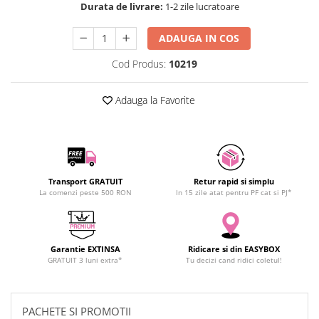
Durata de livrare:
1-2 zile lucratoare
SCHRACK TECHNIK
SAMSUNG
ADAUGA IN COS
SUNKKO
Cod Produs:
10219
SANYO
SUPERFIRE
Adauga la Favorite
SONOFF
TERMOPASTY
TOPDON
TAXNELE
TENPOWER
Transport GRATUIT
Retur rapid si simplu
La comenzi peste 500 RON
In 15 zile atat pentru PF cat si PJ*
VICTOR
VETO PRO PAC
WEICON
Garantie EXTINSA
Ridicare si din EASYBOX
WERA
GRATUIT 3 luni extra*
Tu decizi cand ridici coletul!
WIHA
WAIT TOOLS
WEEEMAKE
PACHETE SI PROMOTII