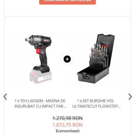
1 x TEH LW500N - MASINA DE
1 x SET BURGHIE HSS
INSURUBAT CU IMPACT FARA
ULTIMATECUT FLOWSTEP
FIR 20V 500NM, MOTOR
RUKO 259215RO, 25 PIESE
BRUSHLESS
1.270,98 RON
1.072,75 RON
Economisesti