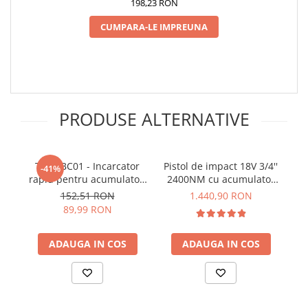
198,23 RON
CUMPARA-LE IMPREUNA
PRODUSE ALTERNATIVE
TEH LBC01 - Incarcator
Pistol de impact 18V 3/4''
Pi
-41%
rapid pentru acumulatori
2400NM cu acumulator
82
20V
1x6AH - YATO YT-828073
152,51 RON
1.440,90 RON
89,99 RON
ADAUGA IN COS
ADAUGA IN COS