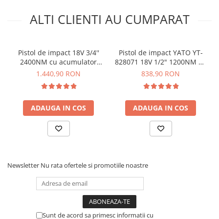
Tensiune alimentare:
20V
Compatibilitate acumulator:
20V 4.0Ah Li-Ion TEH
ALTI CLIENTI AU CUMPARAT
Timp incarcare:
2h
Putere:
500Nm
Dimensiune patrat:
12.7mm
Pistol de impact 18V 3/4''
Pistol de impact YATO YT-
Viteza maxima fara sarcina T1:
1600 rpm
2400NM cu acumulator
828071 18V 1/2" 1200NM cu
Rata maxima impact T1:
1800 bpm
1x6AH - YATO YT-828073
acumulator 1x4AH
1.440,90 RON
838,90 RON
Viteza maxima fara sarcina T2:
2000 rpm
Rata maxima impact T2:
2500 bpm
Viteza maxima fara sarcina T3:
2600 rpm
Rata maxima impact T3:
3300 bpm
ADAUGA IN COS
ADAUGA IN COS
Greutate totala:
1.418 Kg
Ce contine cutia?
1x Cheie impact TEH LW500N
Newsletter
Nu rata ofertele si promotiile noastre
1x Manual de utilizare click
AICI
Sunt de acord sa primesc informatii cu