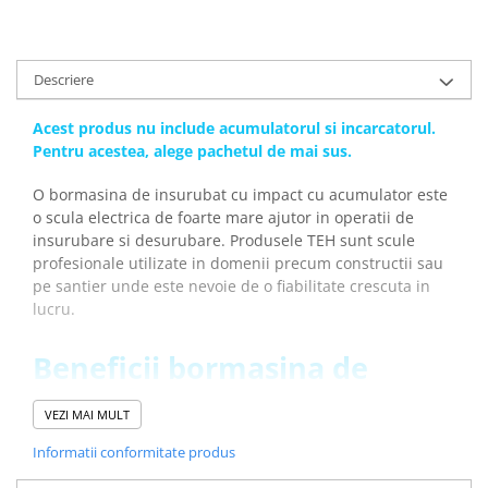
Descriere
Acest produs nu include acumulatorul si incarcatorul.
Pentru acestea, alege pachetul de mai sus.
O bormasina de insurubat cu impact cu acumulator este
o scula electrica de foarte mare ajutor in operatii de
insurubare si desurubare. Produsele TEH sunt scule
profesionale utilizate in domenii precum constructii sau
pe santier unde este nevoie de o fiabilitate crescuta in
lucru.
Beneficii bormasina de
insurubat cu impact TEH
VEZI MAI MULT
LW500N:
Informatii conformitate produs
Lucrezi rapid si usor datorita puterii mari debitate de