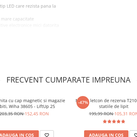
 tip LED care rezista pana la
e mare capacitate
tive electronice mici datorita
 potrivit datorita multiplelor
stroboscopica)
imentare din celalalt capat al
aza in standardul de
nilor reduse
FRECVENT CUMPARATE IMPREUNA
le situatiei
de inalta calitate din care
nita cu cap magnetic si magazie
Maner letcon de rezerva T210
-47%
biti, Wiha 38605 - LiftUp 25
statiile de lipit
203,35 RON
152,45 RON
199,99 RON
105,31 RO
esionala LED
re GT60:
ADAUGA IN COS
ADAUGA IN COS