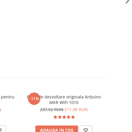
 pentru
Placa de dezvoltare originala Arduino
Set tubula
-11%
-10%
MKR WIFI 1010
mm, c
N
237,52 RON
211,08 RON
11
ADAUGA IN COS
AD