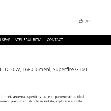
0,00
I SEAP
ATELIERUL BITMI
CONTACT
 LED 36W, 1680 lumeni, Superfire GT60
lumeni, lanterna Superfire GT60 este partenerul tau ideal
n domenii precum constructii,securitate, explorare si multe