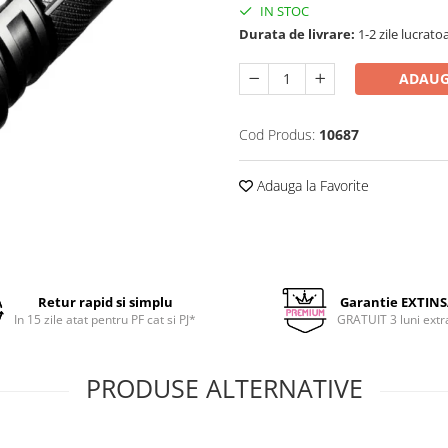
IN STOC
Durata de livrare:
1-2 zile lucrato
ADAUG
Cod Produs:
10687
Adauga la Favorite
Retur rapid si simplu
Garantie EXTIN
In 15 zile atat pentru PF cat si PJ*
GRATUIT 3 luni extr
PRODUSE ALTERNATIVE