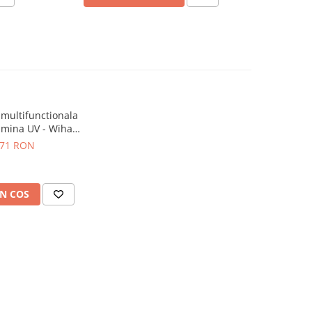
multifunctionala
lumina UV - Wiha
1286
,71 RON
N COS