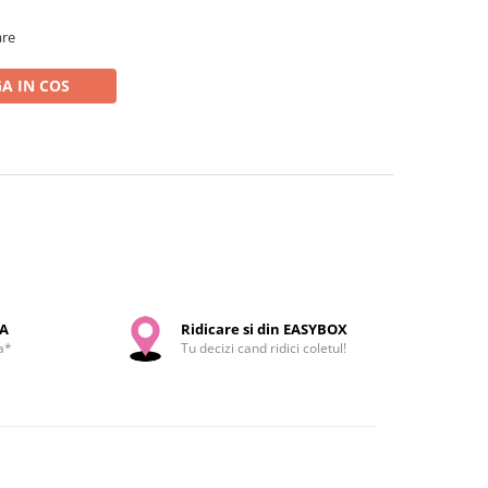
are
A IN COS
SA
Ridicare si din EASYBOX
a*
Tu decizi cand ridici coletul!