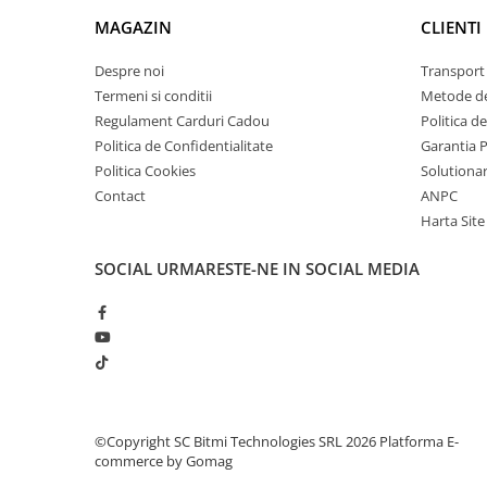
arc electric
Manualul de utilizare este disponibil in fromat ele
MAGAZIN
CLIENTI
Descarcatoare de Supratensiune
Contactoare
Despre noi
Transport 
Blocuri de Distributie
Termeni si conditii
Metode de
Regulament Carduri Cadou
Politica d
Tablouri Electrice
Politica de Confidentialitate
Garantia 
Accesorii Tablouri Electrice
Politica Cookies
Solutionare
Stabilizatoare de Tensiune
Contact
ANPC
Convertoare de Tensiune
Harta Site
Banda Izolatoare
SOCIAL
URMARESTE-NE IN SOCIAL MEDIA
Panouri Fotovoltaice
Smart Home
Intrerupatoare Smart
Prize Inteligente
Module Smart Home
Camere Supraveghere
©Copyright SC Bitmi Technologies SRL 2026
Platforma E-
commerce by Gomag
Iluminat