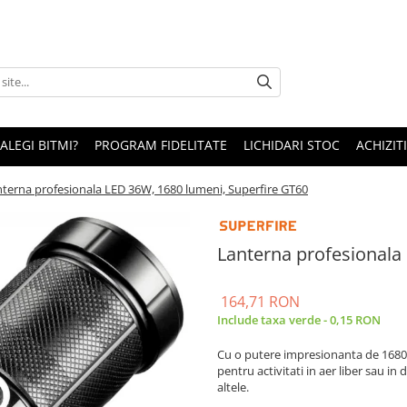
 ALEGI BITMI?
PROGRAM FIDELITATE
LICHIDARI STOC
ACHIZITI
terna profesionala LED 36W, 1680 lumeni, Superfire GT60
Lanterna profesionala
164,71 RON
Include taxa verde - 0,15 RON
Cu o putere impresionanta de 1680 
pentru activitati in aer liber sau i
altele.