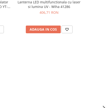
lator
Lanterna LED multifunctionala cu laser
Lanterna de 
O YT-
si lumina UV - Wiha 41286
280lm
406,71 RON
ADAUGA IN COS
ADAU