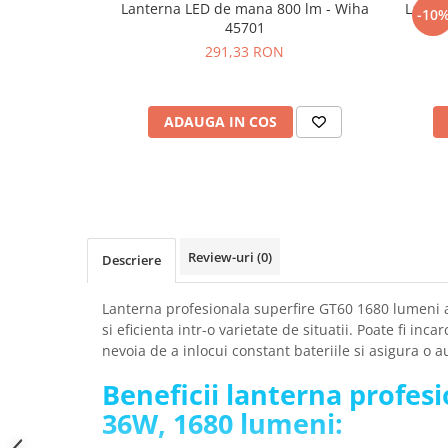
Lanterna LED de mana 800 lm - Wiha
Lante
-10
SCHRACK TECHNIK
Seturi de Surubelnite
45701
de 
SAMSUNG
Cuttere
291,33 RON
SUNKKO
Foarfeca Electrician
SANYO
Chei Dinamometrice
SUPERFIRE
ADAUGA IN COS
Chei Fixe
SONOFF
Chei Reglabile
TERMOPASTY
Chei Combinate
TOPDON
Chei Inelare cu Cot
TAXNELE
Rulete
TENPOWER
Nivele cu bula
Review-uri
(0)
Descriere
VICTOR
Truse de Scule
VETO PRO PAC
Scule Electrice
Lanterna profesionala superfire GT60 1680 lumeni 
WEICON
si eficienta intr-o varietate de situatii. Poate fi inca
Unelte Multifunctionale
nevoia de a inlocui constant bateriile si asigura o
WERA
Surubelnite Electrice
WIHA
Beneficii lanterna profes
Polizoare
WAIT TOOLS
Masini de Gaurit si Insurubat
36W, 1680 lumeni:
WEEEMAKE
Accesorii pentru Gaurit