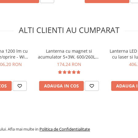
ALTI CLIENTI AU CUMPARAT
na 1200 lm cu
Lanterna cu magnet si
Lanterna LED 
e/oprire - Wiha
acumulator 5+3W, 600/260LM,
cu laser si 
99
USB - YATO YT-08518
4
06,20 RON
174,24 RON
406
COS
ADAUGA IN COS
ADAUGA I
boscop
perfire GT60
lui. Afla mai multe in
Politica de Confidentialitate