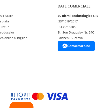
ctronic
AICI
DATE COMERCIALE
si Livrare
SC Bitmi Technologies SRL
 plata
J33/1619/2017
e Retur
RO38218305
Produselor
Str. Ion Dragoslav Nr. 24C
a online a litigiilor
Falticeni, Suceava
Contacteaza-ne