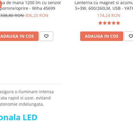
rna de mana 1200 lm cu senzor
Lanterna cu magnet si acumu
%
pornire/oprire - Wiha 45699
5+3W, 600/260LM, USB - YAT
08518
338,80 RON
306,20 RON
174,24 RON
ADAUGA IN COS
ADAUGA IN COS
asigura o iluminare intensa
rcata rapid si usor, evitand
 autonomie indelungata.
ionala LED