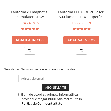
Lanterna cu magnet si
Lanterna LED+COB cu laser,
acumulator 5+3W,
500 lumeni, 10W, Superfire
600/260LM, USB - YATO YT-
G20
174,24 RON
136,25 RON
08518
Ce contine cutia?
ADAUGA IN COS
ADAUGA IN COS
1x Lanterna de lucru cu picior magnetic, 280lm - YATO
YT-08513
Newsletter
Nu rata ofertele si promotiile noastre
Sunt de acord sa primesc informatii cu
promotiile magazinului. Afla mai multe in
Politica de Confidentialitate