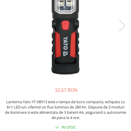
JBC
Termometre
JCD
Camere Termoviziune
JGNE
Sublere
KEYESTUDIO
Micrometre
KNIPEX
Scule si Unelte
KPS
Scule de Mana
LG CHEM
LONGWEI
Clesti de Taiat
MESTEK
Clesti pentru Dezizolat
MICROBIT
Clesti de Sertizare
MURATA
Clesti Multifunctionali
32,67 RON
MOLICEL
Clesti Papagal
MVAVA
Clesti Autoblocanti
Lanterna Yato YT-08513 este o lampa de lucru compacta, echipata cu
OPTO-EDU
Menghine
8+1 LED-uri, oferind un flux luminos de 280 lm. Dispune de 3 moduri
de iluminare si este alimentata de 3 baterii AA, asigurand o autonomie
PIERGIACOMI
Clesti Electrician 1000V
de pana la 4 ore.
RASPBERRY PI
Surubelnite Simple
IN STOC
RUKO
Surubelnite Electrician 1000V