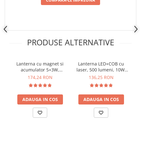
CUMPARA-LE IMPREUNA
Placi de Expansiune
Module Electronice
Senzori Electronici
Componente Electronice
PRODUSE ALTERNATIVE
Gadgets
Electrice
Acumulatori si Baterii
Lanterna cu magnet si
Lanterna LED+COB cu
L
acumulator 5+3W,
laser, 500 lumeni, 10W,
Acumulatori
600/260LM, USB - YATO
Superfire G20
174,24 RON
136,25 RON
Baterii
YT-08518
Distributie Comutatie si Protectie
Contoare si Relee Electrice
ADAUGA IN COS
ADAUGA IN COS
Sigurante Automate
Sigurante Fuzibile
Sigurante Diferentiale RCBO
Protectii diferentiale RCCB
Dispozitive AFDD detectare defect