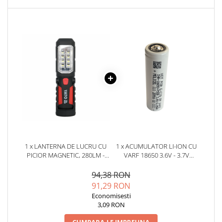
YAHBOOM
Burghie pentru Metal
YATO
Genti pentru Scule si Unelte
ZUBR
Electronica
Unelte pentru Electronica
Aparate de Sudura in Puncte
Microscoape Digitale
Osciloscoape Digitale
Generatoare de Semnal
Surse de Laborator
Statii de Lipit
Letcon
1 x LANTERNA DE LUCRU CU
1 x ACUMULATOR LI-ION CU
PICIOR MAGNETIC, 280LM -
VARF 18650 3.6V - 3.7V
Accesorii pentru Lipit
YATO YT-08513
3000MAH 30A - INR18650-
Surubelnite de Precizie
P30B
94,38 RON
Clesti de Precizie
91,29 RON
Economisesti
Kituri Electronice
3,09 RON
Placi de Dezvoltare