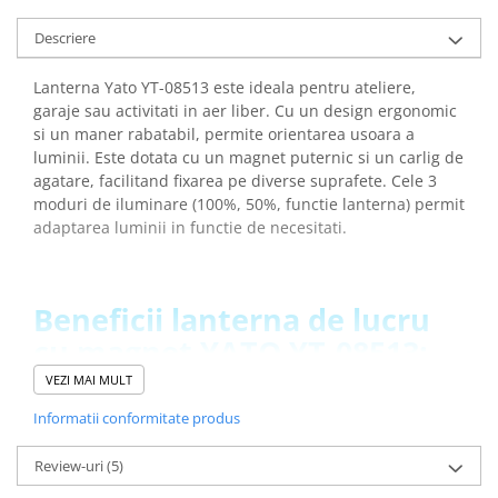
arc electric
Descarcatoare de Supratensiune
Descriere
Contactoare
Lanterna Yato YT-08513 este ideala pentru ateliere,
Blocuri de Distributie
garaje sau activitati in aer liber. Cu un design ergonomic
Tablouri Electrice
si un maner rabatabil, permite orientarea usoara a
Accesorii Tablouri Electrice
luminii. Este dotata cu un magnet puternic si un carlig de
agatare, facilitand fixarea pe diverse suprafete. Cele 3
Stabilizatoare de Tensiune
moduri de iluminare (100%, 50%, functie lanterna) permit
Convertoare de Tensiune
adaptarea luminii in functie de necesitati.
Banda Izolatoare
Panouri Fotovoltaice
Beneficii lanterna de lucru
Smart Home
cu magnet YATO YT-08513:
Intrerupatoare Smart
Prize Inteligente
Iluminare puternica - capacitate de 280 lm pentru
VEZI MAI MULT
vizibilitate optima
Module Smart Home
Informatii conformitate produs
Trei moduri de functionare pentru diverse situatii
Camere Supraveghere
Baza magnetica si carlig pentru fixare - asigura
Review-uri
(5)
posibilitatea de utilizare in orice imprejurare
Iluminat
Maner rabatabil pentru orientarea luminii in unghiuri