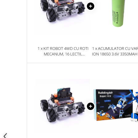
YAHBOOM
Burghie pentru Metal
YATO
Genti pentru Scule si Unelte
ZUBR
Electronica
Unelte pentru Electronica
Aparate de Sudura in Puncte
1 x KIT ROBOT 4WD CU ROTI
1 x ACUMULATOR CU VARF
Microscoape Digitale
MECANUM, 16 LECTII,
ION 18650 3.6V 3350MAH 
Osciloscoape Digitale
COMPATIBIL MICRO:BIT,
SANYO NCR18650GA
161062
Generatoare de Semnal
Surse de Laborator
Statii de Lipit
Letcon
Accesorii pentru Lipit
Surubelnite de Precizie
Clesti de Precizie
Kituri Electronice
Placi de Dezvoltare