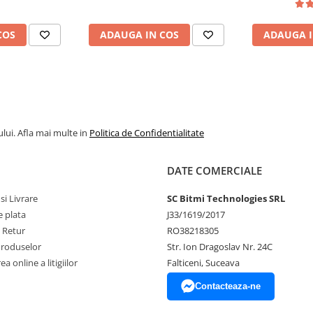
COS
ADAUGA IN COS
ADAUGA I
ibil Micro:Bit, 161062
re, disponibile
AICI
(pentru
lui. Afla mai multe in
Politica de Confidentialitate
DATE COMERCIALE
si Livrare
SC Bitmi Technologies SRL
 plata
J33/1619/2017
e Retur
RO38218305
Produselor
Str. Ion Dragoslav Nr. 24C
a online a litigiilor
Falticeni, Suceava
Contacteaza-ne