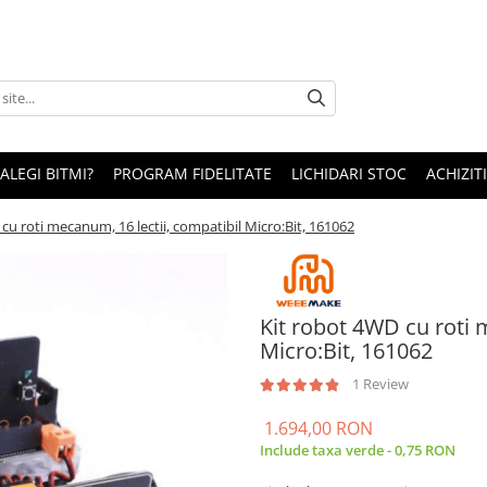
 ALEGI BITMI?
PROGRAM FIDELITATE
LICHIDARI STOC
ACHIZITI
cu roti mecanum, 16 lectii, compatibil Micro:Bit, 161062
Kit robot 4WD cu roti 
Micro:Bit, 161062
1 Review
1.694,00 RON
Include taxa verde - 0,75 RON