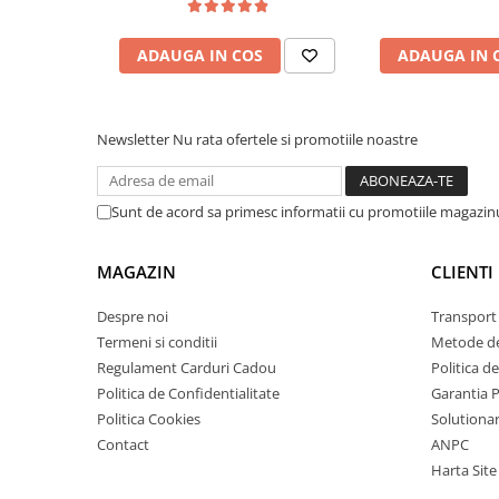
separat.
Ce contine cutia?
ADAUGA IN COS
ADAUGA IN 
1x Kit robot 4WD cu roti mecanum, 16 lectii, compat
1x Instructiuni de asamblare, programare si utiliza
Newsletter
Nu rata ofertele si promotiile noastre
dezarhivare se recomanda 7Zip)
Sunt de acord sa primesc informatii cu promotiile magazinu
MAGAZIN
CLIENTI
Despre noi
Transport 
Termeni si conditii
Metode de
Regulament Carduri Cadou
Politica d
Politica de Confidentialitate
Garantia 
Politica Cookies
Solutionare
Contact
ANPC
Harta Site