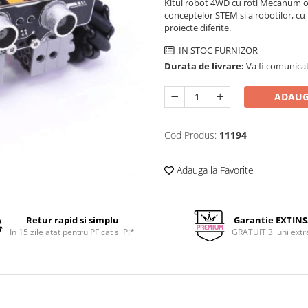
Kitul robot 4WD cu roti Mecanum of
conceptelor STEM si a robotilor, cu
proiecte diferite.
IN STOC FURNIZOR
Durata de livrare:
Va fi comunicat
ADAUG
Cod Produs:
11194
Adauga la Favorite
Retur rapid si simplu
Garantie EXTIN
In 15 zile atat pentru PF cat si PJ*
GRATUIT 3 luni extr