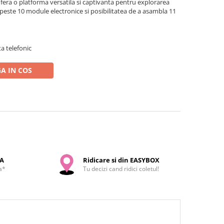
era o platforma versatila si captivanta pentru explorarea
 peste 10 module electronice si posibilitatea de a asambla 11
a telefonic
A IN COS
SA
Ridicare si din EASYBOX
a*
Tu decizi cand ridici coletul!