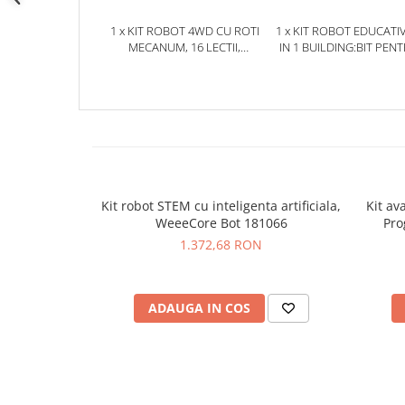
Placi de Expansiune
1 x KIT ROBOT 4WD CU ROTI
1 x KIT ROBOT EDUCATIV
Module Electronice
MECANUM, 16 LECTII,
IN 1 BUILDING:BIT PEN
COMPATIBIL MICRO:BIT,
PLACA BBC MICRO:BI
Senzori Electronici
161062
V2/V1.5, YAHBOOM
Componente Electronice
Gadgets
Electrice
Acumulatori si Baterii
Acumulatori
Kit robot STEM cu inteligenta artificiala,
Kit ava
WeeeCore Bot 181066
Pro
Baterii
1.372,68 RON
Distributie Comutatie si Protectie
Contoare si Relee Electrice
Sigurante Automate
ADAUGA IN COS
Sigurante Fuzibile
Sigurante Diferentiale RCBO
Protectii diferentiale RCCB
Dispozitive AFDD detectare defect