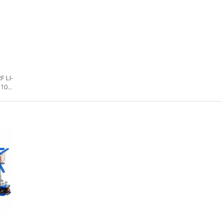
 LI-
10A,