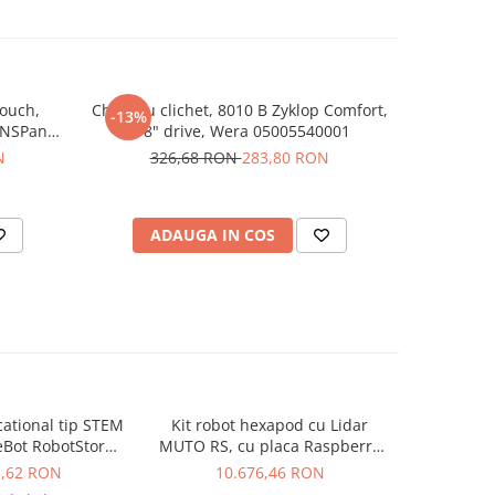
touch,
Cheie cu clichet, 8010 B Zyklop Comfort,
Hub inteli
-13%
-13%
 NSPanel
3/8" drive, Wera 05005540001
N
326,68 RON
283,80 RON
11
ADAUGA IN COS
AD
cational tip STEM
Kit robot hexapod cu Lidar
Kit rob
eBot RobotStorm
MUTO RS, cu placa Raspberry
MicroROS
81018
Pi 5 8GB
Ra
5,62 RON
10.676,46 RON
1.