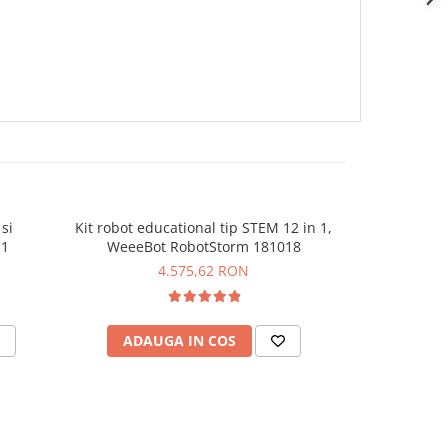
si
Kit robot educational tip STEM 12 in 1,
Kit de robot
11
WeeeBot RobotStorm 181018
Module, comp
4.575,62 RON
ADAUGA IN COS
ADAU