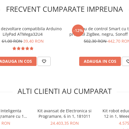
tiv
FRECVENT CUMPARATE IMPREUNA
area si modificarea
vitatea si abilitatile
electronice, eliminand
 dezvoltare compatibila Arduino
Panou de control Smart cu 
-12%
ilizarii pentru incepatori
LilyPad ATMega32U4
protocol ZigBee, negru, Sonoff
Pro
61,00 RON
39,40 RON
502,30 RON
442,70 RO
1 proiecte,
ADAUGA IN COS
ADAUGA IN COS
ALTI CLIENTI AU CUMPARAT
Python
 Inteligenta
Kit avansat de Electronica si
Kit robot edu
ogramare cu 16
Programare, 6 in 1, 181011
12 in 1, Wee
181024
1
7 RON
24.403,35 RON
4.57
n kit si trebuie achizitionata