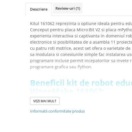
arc electric
Review-uri
(1)
Descriere
Descarcatoare de Supratensiune
Contactoare
Kitul 161062 reprezinta o optiune ideala pentru e
Blocuri de Distributie
Conceput pentru placa Micro:Bit V2 si placa mPython
Tablouri Electrice
experienta interactiva si captivanta in domeniul ro
Accesorii Tablouri Electrice
electronice si posibilitatea de a asambla 11 proiecte
cu patru roti motrice, acest set ofera o varietate de 
Stabilizatoare de Tensiune
sa modulara si conexiunile simple fac instalarea uso
Convertoare de Tensiune
programare incluse permit incepatorilor sa invete r
programare grafica sau Python.
Banda Izolatoare
Panouri Fotovoltaice
Beneficii kit de robot edu
Smart Home
WeeeMake 161062:
Intrerupatoare Smart
Iti permite sa extinzi capacitatile micro:bit V2 s
Prize Inteligente
VEZI MAI MULT
noi posibilitati de creatie si experimentare in d
Module Smart Home
Ofera acces la o gama variata de module electron
Informatii conformitate produs
patru roti motrice, permitand asamblarea a 11 p
Camere Supraveghere
Cursuri structurate si comprehensive ofera un pl
Iluminat
si adaptat pentru copii, dezvoltand abilitati prac