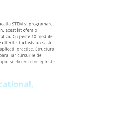
ducatia STEM si programare.
, acest kit ofera o
boticii. Cu peste 10 module
 diferite, inclusiv un sasiu
aplicatii practice. Structura
ara, iar cursurile de
apid si eficient concepte de
cational,
i placii mPython, deschizand
omeniul robotic
ice, inclusiv un sasiu cu
roiecte de roboti
an de invatare bine definit
tice, invatare a programarii