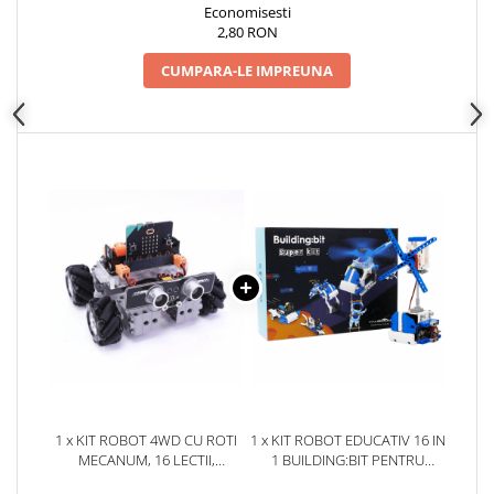
arc electric
Economisesti
2,80 RON
Descarcatoare de Supratensiune
Contactoare
CUMPARA-LE IMPREUNA
Blocuri de Distributie
Tablouri Electrice
Accesorii Tablouri Electrice
Stabilizatoare de Tensiune
Convertoare de Tensiune
Banda Izolatoare
Panouri Fotovoltaice
Smart Home
Intrerupatoare Smart
Prize Inteligente
Module Smart Home
1 x KIT ROBOT 4WD CU ROTI
1 x KIT ROBOT EDUCATIV 16 IN
Camere Supraveghere
MECANUM, 16 LECTII,
1 BUILDING:BIT PENTRU
Iluminat
COMPATIBIL MICRO:BIT,
PLACA BBC MICRO:BIT