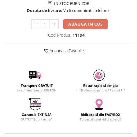
IN STOC FURNIZOR
SCHRACK TECHNIK
Seturi de Surubelnite
Durata de livrare:
Va fi comunicata telefonic
SAMSUNG
Cuttere
SUNKKO
Foarfeca Electrician
ADAUGA IN COS
SANYO
Chei Dinamometrice
Cod Produs:
11194
SUPERFIRE
Chei Fixe
SONOFF
Chei Reglabile
Adauga la Favorite
TERMOPASTY
Chei Combinate
TOPDON
Chei Inelare cu Cot
TAXNELE
Rulete
TENPOWER
Nivele cu bula
VICTOR
Truse de Scule
Transport GRATUIT
Retur rapid si simplu
La comenzi peste 500 RON
In 15 zile atat pentru PF cat si PJ*
VETO PRO PAC
Scule Electrice
WEICON
Unelte Multifunctionale
WERA
Surubelnite Electrice
Garantie EXTINSA
Ridicare si din EASYBOX
WIHA
Polizoare
GRATUIT 3 luni extra*
Tu decizi cand ridici coletul!
WAIT TOOLS
Masini de Gaurit si Insurubat
WEEEMAKE
Accesorii pentru Gaurit