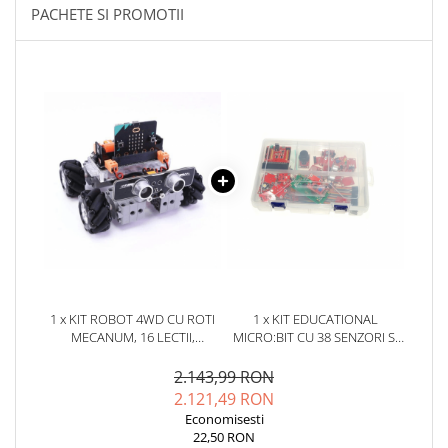
YAHBOOM
PACHETE SI PROMOTII
Burghie pentru Metal
YATO
Genti pentru Scule si Unelte
ZUBR
Electronica
Unelte pentru Electronica
Aparate de Sudura in Puncte
Microscoape Digitale
Osciloscoape Digitale
Generatoare de Semnal
Surse de Laborator
Statii de Lipit
Letcon
1 x KIT ROBOT 4WD CU ROTI
1 x KIT EDUCATIONAL
Accesorii pentru Lipit
MECANUM, 16 LECTII,
MICRO:BIT CU 38 SENZORI SI
Surubelnite de Precizie
COMPATIBIL MICRO:BIT,
MODULE, BITMI 12124
Clesti de Precizie
161062
2.143,99 RON
2.121,49 RON
Kituri Electronice
Economisesti
Placi de Dezvoltare
22,50 RON