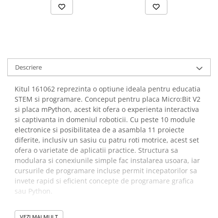
Descriere
Kitul 161062 reprezinta o optiune ideala pentru educatia
STEM si programare. Conceput pentru placa Micro:Bit V2
si placa mPython, acest kit ofera o experienta interactiva
si captivanta in domeniul roboticii. Cu peste 10 module
electronice si posibilitatea de a asambla 11 proiecte
diferite, inclusiv un sasiu cu patru roti motrice, acest set
ofera o varietate de aplicatii practice. Structura sa
modulara si conexiunile simple fac instalarea usoara, iar
cursurile de programare incluse permit incepatorilor sa
invete rapid si eficient concepte de programare grafica
sau Python.
Beneficii kit de robot
VEZI MAI MULT