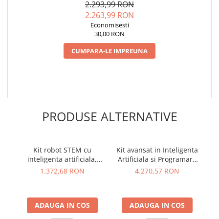
161062
V2/V1.5, YAHBOOM
2.293,99 RON
Lanterne
2.263,99 RON
Lanterne de Cap
Economisesti
Lanterne de Mana
30,00 RON
Lampi Solare
CUMPARA-LE IMPREUNA
Proiectoare LED
Aeroterme
Auto
Roboti de Pornire Auto
PRODUSE ALTERNATIVE
Microscoape Biologice
Kit robot STEM cu
Kit avansat in Inteligenta
Ki
inteligenta artificiala,
Artificiala si Programare
WeeeCore Bot 181066
cu 16 lectii, 181024
1.372,68 RON
4.270,57 RON
ADAUGA IN COS
ADAUGA IN COS