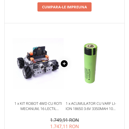
Placi de Expansiune
CUMPARA-LE IMPREUNA
Module Electronice
Senzori Electronici
Componente Electronice
Gadgets
Electrice
Acumulatori si Baterii
Acumulatori
Baterii
Distributie Comutatie si Protectie
Contoare si Relee Electrice
Sigurante Automate
Sigurante Fuzibile
1 x KIT ROBOT 4WD CU ROTI
1 x ACUMULATOR CU VARF LI-
MECANUM, 16 LECTII,
ION 18650 3.6V 3350MAH 10A,
Sigurante Diferentiale RCBO
COMPATIBIL MICRO:BIT,
SANYO NCR18650GA
Protectii diferentiale RCCB
161062
1.749,91 RON
Dispozitive AFDD detectare defect
1.747,11 RON