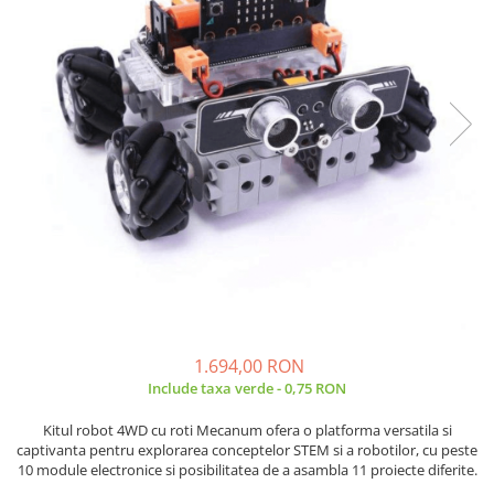
JBC
Termometre
JCD
Camere Termoviziune
JGNE
Sublere
KEYESTUDIO
Micrometre
KNIPEX
Scule si Unelte
KPS
Scule de Mana
LG CHEM
LONGWEI
Clesti de Taiat
MESTEK
Clesti pentru Dezizolat
MICROBIT
Clesti de Sertizare
MURATA
Clesti Multifunctionali
MOLICEL
Clesti Papagal
1.694,00 RON
MVAVA
Clesti Autoblocanti
Include taxa verde - 0,75 RON
OPTO-EDU
Menghine
PIERGIACOMI
Clesti Electrician 1000V
Kitul robot 4WD cu roti Mecanum ofera o platforma versatila si
captivanta pentru explorarea conceptelor STEM si a robotilor, cu peste
RASPBERRY PI
Surubelnite Simple
10 module electronice si posibilitatea de a asambla 11 proiecte diferite.
RUKO
Surubelnite Electrician 1000V