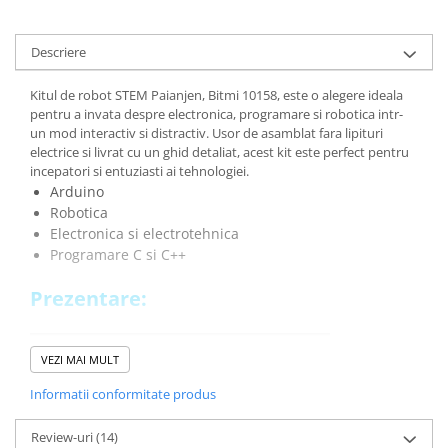
Lanterne
Lanterne de Cap
Descriere
Lanterne de Mana
Lampi Solare
Kitul de robot STEM Paianjen, Bitmi 10158, este o alegere ideala
pentru a invata despre electronica, programare si robotica intr-
Proiectoare LED
un mod interactiv si distractiv. Usor de asamblat fara lipituri
electrice si livrat cu un ghid detaliat, acest kit este perfect pentru
Aeroterme
incepatori si entuziasti ai tehnologiei.
Auto
Arduino
Roboti de Pornire Auto
Robotica
Electronica si electrotehnica
Microscoape Biologice
Programare C si C++
Prezentare:
VEZI MAI MULT
Informatii conformitate produs
Review-uri
(14)