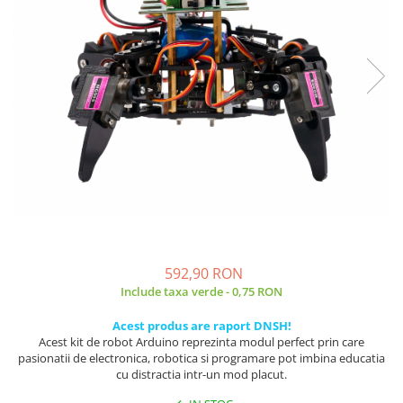
JBC
Termometre
JCD
Camere Termoviziune
JGNE
Sublere
KEYESTUDIO
Micrometre
KNIPEX
Scule si Unelte
KPS
Scule de Mana
LG CHEM
LONGWEI
Clesti de Taiat
MESTEK
Clesti pentru Dezizolat
MICROBIT
Clesti de Sertizare
MURATA
Clesti Multifunctionali
592,90 RON
MOLICEL
Clesti Papagal
Include taxa verde - 0,75 RON
MVAVA
Clesti Autoblocanti
OPTO-EDU
Acest produs are raport DNSH!
Menghine
Acest kit de robot Arduino reprezinta modul perfect prin care
PIERGIACOMI
Clesti Electrician 1000V
pasionatii de electronica, robotica si programare pot imbina educatia
RASPBERRY PI
Surubelnite Simple
cu distractia intr-un mod placut.
RUKO
Surubelnite Electrician 1000V