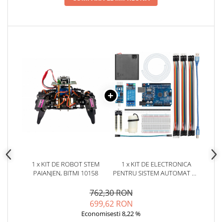
Placi de Expansiune
Module Electronice
Senzori Electronici
Componente Electronice
Gadgets
Electrice
Acumulatori si Baterii
Acumulatori
Baterii
Distributie Comutatie si Protectie
Contoare si Relee Electrice
1 x KIT DE ROBOT STEM
1 x KIT DE ELECTRONICA
Sigurante Automate
PAIANJEN, BITMI 10158
PENTRU SISTEM AUTOMAT DE
Sigurante Fuzibile
IRIGATII, BITMI 10632
Sigurante Diferentiale RCBO
762,30 RON
699,62 RON
Protectii diferentiale RCCB
Economisesti 8,22 %
Dispozitive AFDD detectare defect