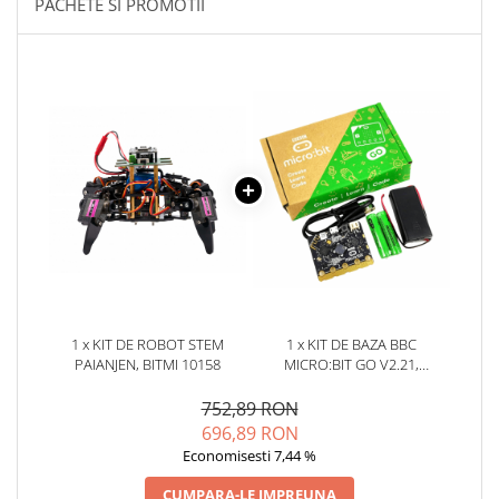
PACHETE SI PROMOTII
YAHBOOM
Burghie pentru Metal
YATO
Genti pentru Scule si Unelte
ZUBR
Electronica
Unelte pentru Electronica
Aparate de Sudura in Puncte
Microscoape Digitale
Osciloscoape Digitale
Generatoare de Semnal
Surse de Laborator
Statii de Lipit
Letcon
1 x KIT DE ROBOT STEM
1 x KIT DE BAZA BBC
Accesorii pentru Lipit
PAIANJEN, BITMI 10158
MICRO:BIT GO V2.21,
NRF52833
Surubelnite de Precizie
752,89 RON
Clesti de Precizie
696,89 RON
Kituri Electronice
Economisesti 7,44 %
Placi de Dezvoltare
CUMPARA-LE IMPREUNA