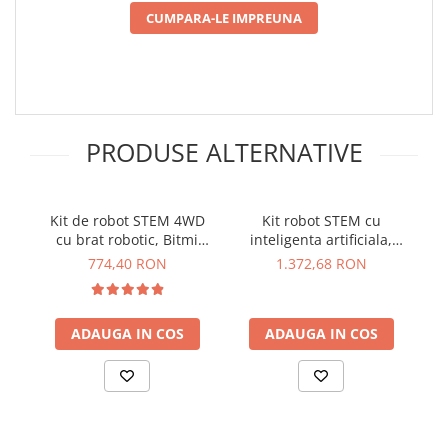
arc electric
CUMPARA-LE IMPREUNA
Descarcatoare de Supratensiune
Contactoare
Blocuri de Distributie
Tablouri Electrice
Accesorii Tablouri Electrice
PRODUSE ALTERNATIVE
Stabilizatoare de Tensiune
Convertoare de Tensiune
Kit de robot STEM 4WD
Kit robot STEM cu
Banda Izolatoare
cu brat robotic, Bitmi
inteligenta artificiala,
Panouri Fotovoltaice
10006
WeeeCore Bot 181066
774,40 RON
1.372,68 RON
Smart Home
Intrerupatoare Smart
ADAUGA IN COS
ADAUGA IN COS
Prize Inteligente
Module Smart Home
Camere Supraveghere
Iluminat