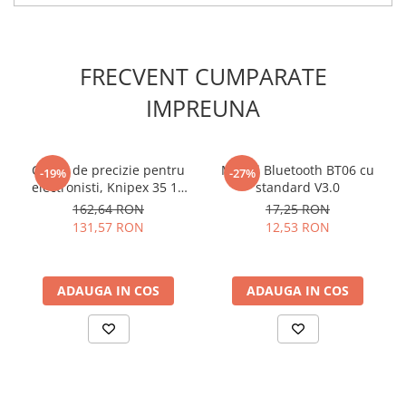
FRECVENT CUMPARATE
Asamblare:
IMPREUNA
Cleste de precizie pentru
Modul Bluetooth BT06 cu
-19%
-27%
electronisti, Knipex 35 11
standard V3.0
115
162,64 RON
17,25 RON
131,57 RON
12,53 RON
ADAUGA IN COS
ADAUGA IN COS
Beneficii kit de robot STEM
Paianjen, Bitmi 10158:
Cele opt servomotoare independente permit o miscare