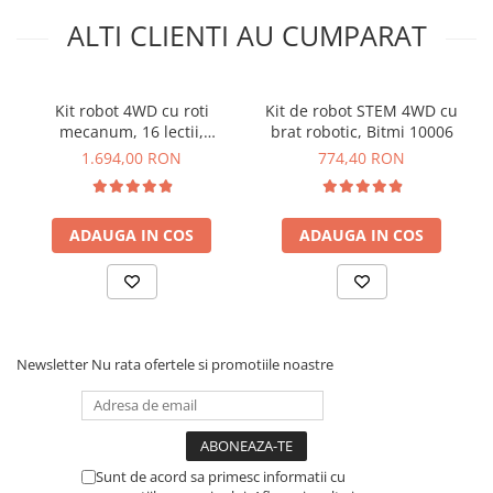
camerelor integrate.
ALTI CLIENTI AU CUMPARAT
Sistemul cu patru roti motrice asigura stabilitate si
manevrabilitate pe diverse tipuri de teren, fiind ideal pentru
explorare.
Kit robot 4WD cu roti
Kit de robot STEM 4WD cu
Ce contine cutia?
mecanum, 16 lectii,
brat robotic, Bitmi 10006
compatibil Micro:Bit,
1.694,00 RON
774,40 RON
161062
Kit-ul contine tot ce este necesar pentru asamblarea si
punerea in functiune a robotului, mai putin 2x
Acumulatori 18650, care pot fi achizitionati de
AICI
si
ADAUGA IN COS
ADAUGA IN COS
incarcator care poate fi achizitionat de
AICI
. Acest kit este
de tip modular si nu necesita lipirea firelor sau pinilor pe
placi.
1x Placa de dezvoltare compatibila Arduino UNO R3
CH340, disponibila
AICI
Newsletter
Nu rata ofertele si promotiile noastre
1x Placa expansiune
1x Telecomanda
1x Senzor ultrasonic HC-SR04, disponibil
AICI
1x Modul ESP32-CAM
Sunt de acord sa primesc informatii cu
1x Antena wireless transreceiver