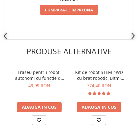
CUMPARA-LE IMPREUNA
PRODUSE ALTERNATIVE
Traseu pentru roboti
Kit de robot STEM 4WD
K
autonomi cu functie de
cu brat robotic, Bitmi
ni
urmarire a liniei, Bitmi
10006
le
49,99 RON
774,40 RON
11442
ADAUGA IN COS
ADAUGA IN COS