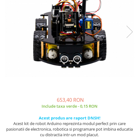
Placi de Expansiune
Tablouri Electrice
Chei Dinamometrice
Camere Termoviziune
JBC
Module Electronice
Accesorii Tablouri Electrice
Chei Fixe
JCD
Sublere
Senzori Electronici
Stabilizatoare de Tensiune
Chei Reglabile
JGNE
Micrometre
Componente Electronice
Chei Combinate
Convertoare de Tensiune
KEYESTUDIO
Chei Inelare cu Cot
Gadgets
KNIPEX
Banda Izolatoare
Rulete
KPS
Nivele cu bula
LG CHEM
Truse de Scule
LONGWEI
Scule Electrice
MESTEK
Unelte Multifunctionale
MICROBIT
Surubelnite Electrice
MURATA
Polizoare
MOLICEL
653,40 RON
Masini de Gaurit si Insurubat
MVAVA
Include taxa verde - 0,15 RON
Accesorii pentru Gaurit
OPTO-EDU
Acest produs are raport DNSH!
PIERGIACOMI
Burghie pentru Metal
Acest kit de robot Arduino reprezinta modul perfect prin care
RASPBERRY PI
pasionatii de electronica, robotica si programare pot imbina educatia
Genti pentru Scule si Unelte
cu distractia intr-un mod placut.
RUKO