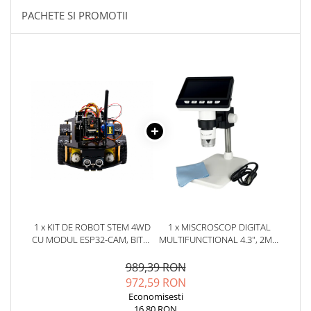
YAHBOOM
PACHETE SI PROMOTII
YATO
ZUBR
1 x KIT DE ROBOT STEM 4WD
1 x MISCROSCOP DIGITAL
CU MODUL ESP32-CAM, BITMI
MULTIFUNCTIONAL 4.3", 2MP,
10294
CU MAGNIFICARE 1000X
989,39 RON
972,59 RON
Economisesti
16,80 RON