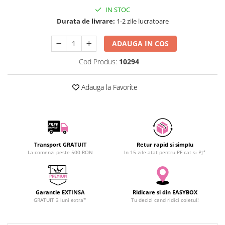
SCHRACK TECHNIK
IN STOC
Durata de livrare:
1-2 zile lucratoare
SAMSUNG
SUNKKO
ADAUGA IN COS
SANYO
SUPERFIRE
Cod Produs:
10294
SONOFF
Adauga la Favorite
TERMOPASTY
TOPDON
TAXNELE
TENPOWER
VICTOR
Transport GRATUIT
Retur rapid si simplu
VETO PRO PAC
La comenzi peste 500 RON
In 15 zile atat pentru PF cat si PJ*
WEICON
WERA
WIHA
Garantie EXTINSA
Ridicare si din EASYBOX
GRATUIT 3 luni extra*
Tu decizi cand ridici coletul!
WAIT TOOLS
WEEEMAKE