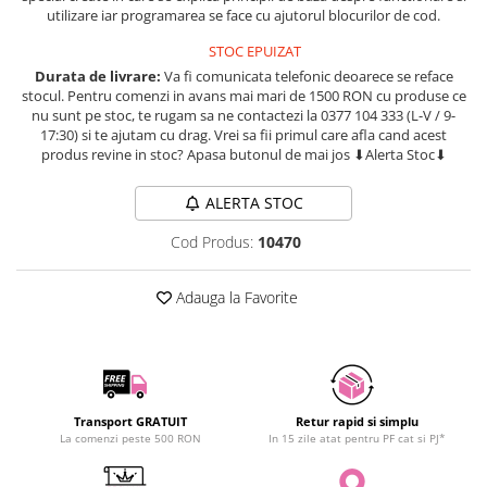
utilizare iar programarea se face cu ajutorul blocurilor de cod.
SCHRACK TECHNIK
Seturi de Surubelnite
SAMSUNG
Cuttere
STOC EPUIZAT
SUNKKO
Durata de livrare:
Va fi comunicata telefonic deoarece se reface
Foarfeca Electrician
stocul. Pentru comenzi in avans mai mari de 1500 RON cu produse ce
SANYO
Chei Dinamometrice
nu sunt pe stoc, te rugam sa ne contactezi la 0377 104 333 (L-V / 9-
SUPERFIRE
Chei Fixe
17:30) si te ajutam cu drag. Vrei sa fii primul care afla cand acest
produs revine in stoc? Apasa butonul de mai jos ⬇Alerta Stoc⬇
SONOFF
Chei Reglabile
TERMOPASTY
Chei Combinate
ALERTA STOC
TOPDON
Chei Inelare cu Cot
Cod Produs:
10470
TAXNELE
Rulete
TENPOWER
Nivele cu bula
Adauga la Favorite
VICTOR
Truse de Scule
VETO PRO PAC
Scule Electrice
WEICON
Unelte Multifunctionale
WERA
Surubelnite Electrice
WIHA
Polizoare
Transport GRATUIT
Retur rapid si simplu
La comenzi peste 500 RON
In 15 zile atat pentru PF cat si PJ*
WAIT TOOLS
Masini de Gaurit si Insurubat
WEEEMAKE
Accesorii pentru Gaurit