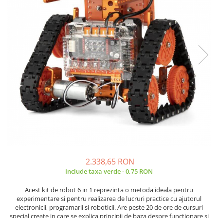
JBC
Termometre
JCD
Camere Termoviziune
JGNE
Sublere
KEYESTUDIO
Micrometre
KNIPEX
Scule si Unelte
KPS
Scule de Mana
LG CHEM
LONGWEI
Clesti de Taiat
MESTEK
Clesti pentru Dezizolat
MICROBIT
Clesti de Sertizare
MURATA
Clesti Multifunctionali
MOLICEL
Clesti Papagal
2.338,65 RON
MVAVA
Clesti Autoblocanti
Include taxa verde - 0,75 RON
OPTO-EDU
Menghine
PIERGIACOMI
Clesti Electrician 1000V
Acest kit de robot 6 in 1 reprezinta o metoda ideala pentru
experimentare si pentru realizarea de lucruri practice cu ajutorul
RASPBERRY PI
Surubelnite Simple
electronicii, programarii si roboticii. Are peste 20 de ore de cursuri
RUKO
Surubelnite Electrician 1000V
special create in care se explica principii de baza despre functionare si