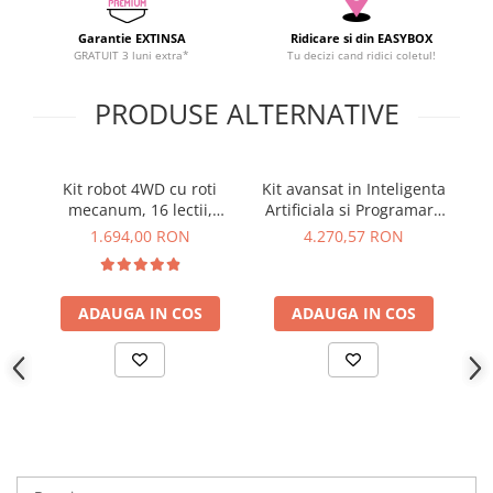
YAHBOOM
Burghie pentru Metal
Garantie EXTINSA
Ridicare si din EASYBOX
YATO
Genti pentru Scule si Unelte
GRATUIT 3 luni extra*
Tu decizi cand ridici coletul!
ZUBR
Electronica
PRODUSE ALTERNATIVE
Unelte pentru Electronica
Aparate de Sudura in Puncte
Microscoape Digitale
Kit robot 4WD cu roti
Kit avansat in Inteligenta
Osciloscoape Digitale
mecanum, 16 lectii,
Artificiala si Programare
compatibil Micro:Bit,
cu 16 lectii, 181024
1.694,00 RON
4.270,57 RON
Generatoare de Semnal
161062
Surse de Laborator
Statii de Lipit
ADAUGA IN COS
ADAUGA IN COS
Letcon
Accesorii pentru Lipit
Surubelnite de Precizie
Clesti de Precizie
Kituri Electronice
Placi de Dezvoltare