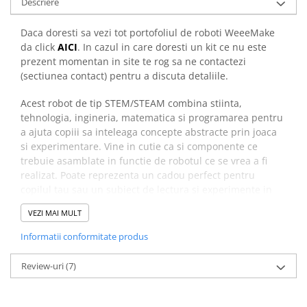
Descriere
Placi de Expansiune
Module Electronice
Daca doresti sa vezi tot portofoliul de roboti WeeeMake
da click
AICI
. In cazul in care doresti un kit ce nu este
Senzori Electronici
prezent momentan in site te rog sa ne contactezi
Componente Electronice
(sectiunea contact) pentru a discuta detaliile.
Gadgets
Acest robot de tip STEM/STEAM combina stiinta,
Electrice
tehnologia, ingineria, matematica si programarea pentru
Acumulatori si Baterii
a ajuta copiii sa inteleaga concepte abstracte prin joaca
si experimentare. Vine in cutie ca si componente ce
Acumulatori
trebuie asamblate in functie de robotul ce se vrea a fi
Baterii
realizat. Poate reprezenta un cadou perfect pentru
Distributie Comutatie si Protectie
copilul tau sau un subiect de lectura si experimente in
orice scoala, liceu, universitate.
Contoare si Relee Electrice
VEZI MAI MULT
Sigurante Automate
Prezentare:
Informatii conformitate produs
Sigurante Fuzibile
Sigurante Diferentiale RCBO
Review-uri
(7)
Protectii diferentiale RCCB
Dispozitive AFDD detectare defect