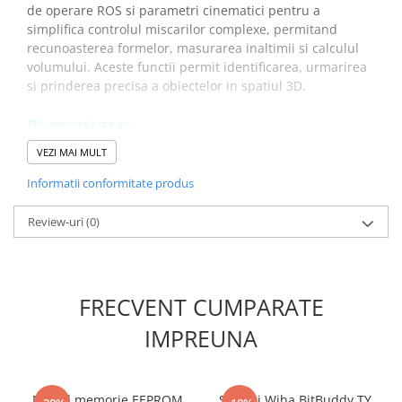
Placi de Expansiune
de operare ROS si parametri cinematici pentru a
simplifica controlul miscarilor complexe, permitand
Module Electronice
recunoasterea formelor, masurarea inaltimii si calculul
Senzori Electronici
volumului. Aceste functii permit identificarea, urmarirea
si prinderea precisa a obiectelor in spatiul 3D.
Componente Electronice
Gadgets
Prezentare:
Electrice
VEZI MAI MULT
Acumulatori si Baterii
Informatii conformitate produs
Acumulatori
Review-uri
(0)
Baterii
Distributie Comutatie si Protectie
Contoare si Relee Electrice
Sigurante Automate
FRECVENT CUMPARATE
Sigurante Fuzibile
IMPREUNA
Sigurante Diferentiale RCBO
Beneficii kit de brat robotic
Protectii diferentiale RCCB
6DOF cu Lidar DOFTBOT
Dispozitive AFDD detectare defect
Modul memorie EEPROM
Set biti Wiha BitBuddy TY