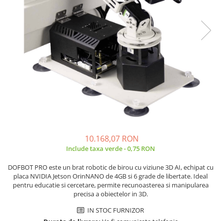
JBC
Termometre
JCD
Camere Termoviziune
JGNE
Sublere
KEYESTUDIO
Micrometre
KNIPEX
Scule si Unelte
KPS
Scule de Mana
LG CHEM
LONGWEI
Clesti de Taiat
MESTEK
Clesti pentru Dezizolat
MICROBIT
Clesti de Sertizare
10.168,07 RON
MURATA
Clesti Multifunctionali
Include taxa verde - 0,75 RON
MOLICEL
Clesti Papagal
MVAVA
Clesti Autoblocanti
DOFBOT PRO este un brat robotic de birou cu viziune 3D AI, echipat cu
placa NVIDIA Jetson OrinNANO de 4GB si 6 grade de libertate. Ideal
OPTO-EDU
Menghine
pentru educatie si cercetare, permite recunoasterea si manipularea
PIERGIACOMI
Clesti Electrician 1000V
precisa a obiectelor in 3D.
RASPBERRY PI
Surubelnite Simple
IN STOC FURNIZOR
RUKO
Surubelnite Electrician 1000V