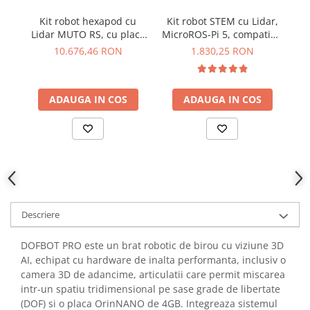
YAHBOOM
Burghie pentru Metal
Kit robot hexapod cu
Kit robot STEM cu Lidar,
Kit
YATO
Genti pentru Scule si Unelte
Lidar MUTO RS, cu placa
MicroROS-Pi 5, compatibil
ZUBR
Raspberry Pi 5 8GB
Raspberry Pi 5
co
10.676,46 RON
1.830,25 RON
Electronica
Unelte pentru Electronica
Aparate de Sudura in Puncte
ADAUGA IN COS
ADAUGA IN COS
Microscoape Digitale
Osciloscoape Digitale
Generatoare de Semnal
Surse de Laborator
Statii de Lipit
Letcon
Descriere
Accesorii pentru Lipit
Surubelnite de Precizie
DOFBOT PRO este un brat robotic de birou cu viziune 3D
Clesti de Precizie
AI, echipat cu hardware de inalta performanta, inclusiv o
camera 3D de adancime, articulatii care permit miscarea
Kituri Electronice
intr-un spatiu tridimensional pe sase grade de libertate
Placi de Dezvoltare
(DOF) si o placa OrinNANO de 4GB. Integreaza sistemul