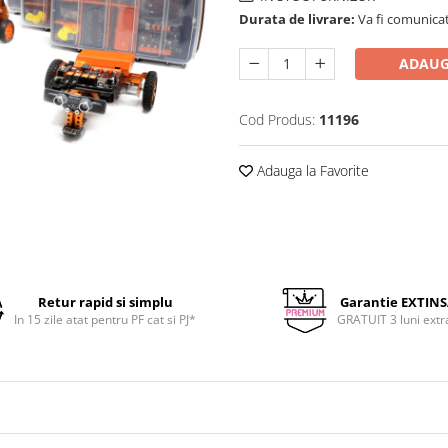
Durata de livrare:
Va fi comunicat
ADAUG
Cod Produs:
11196
Adauga la Favorite
Retur rapid si simplu
Garantie EXTIN
In 15 zile atat pentru PF cat si PJ*
GRATUIT 3 luni extr