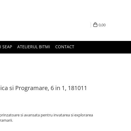
0,00
I SEAP
ATELIERUL BITMI
CONTACT
ica si Programare, 6 in 1, 181011
uprinzatoare si avansata pentru invatarea si explorarea
ramarii.