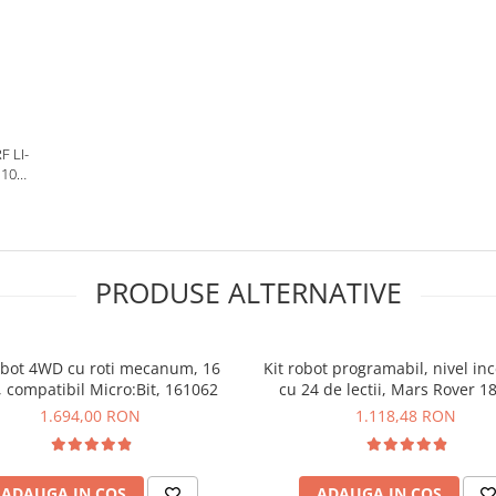
 LI-
10A,
PRODUSE ALTERNATIVE
obot 4WD cu roti mecanum, 16
Kit robot programabil, nivel in
i, compatibil Micro:Bit, 161062
cu 24 de lectii, Mars Rover 1
1.694,00 RON
1.118,48 RON
ADAUGA IN COS
ADAUGA IN COS