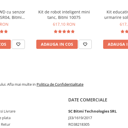
4WD cu senzor
Kit de robot inteligent mini
Kit educat
-SR04, Bitmi
tanc, Bitmi 10075
urmarire sol
88
 RON
617,10 RON
617
COS
ADAUGA IN COS
ADAUGA I
 181011
re, disponibile
AICI
(pentru
lui. Afla mai multe in
Politica de Confidentialitate
DATE COMERCIALE
si Livrare
SC Bitmi Technologies SRL
 plata
J33/1619/2017
e Retur
RO38218305