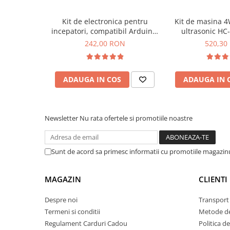
Lanterne
WeeeMake 181011:
Kit de electronica pentru
Kit de masina 
Lanterne de Cap
incepatori, compatibil Arduino,
ultrasonic HC
Lanterne de Mana
Piese kit
: 786 buc/ 6 cutii
Bitmi 10170
100
242,00 RON
520,30
Limba instructiunilor:
engleza
Lampi Solare
Nivel dificultate:
elevi 11-14 ani
Proiectoare LED
Microcontroler
: ATmega328P (placa ELF V1.0)
Tensiunea de functionare:
6-12V DC
ADAUGA IN COS
ADAUGA IN 
Aeroterme
Auto
Ce contine cutia?
Roboti de Pornire Auto
Newsletter
Nu rata ofertele si promotiile noastre
Microscoape Biologice
1x Kit avansat de Electronica si Programare, 6 in 1,
1x Instructiuni de asamblare, programare si utiliza
dezarhivare se recomanda 7Zip)
Sunt de acord sa primesc informatii cu promotiile magazinu
MAGAZIN
CLIENTI
Despre noi
Transport 
Termeni si conditii
Metode de
Regulament Carduri Cadou
Politica d