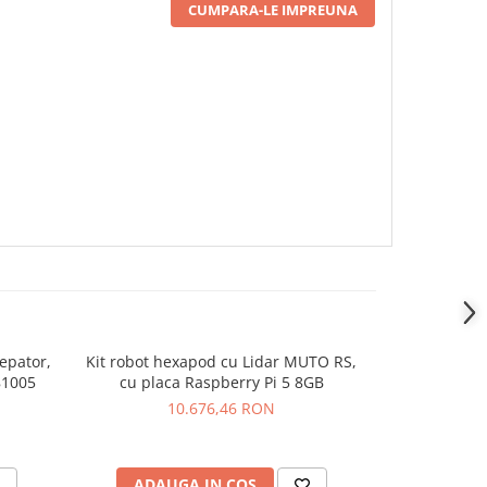
CUMPARA-LE IMPREUNA
cepator,
Kit robot hexapod cu Lidar MUTO RS,
Kit educa
81005
cu placa Raspberry Pi 5 8GB
Ingin
10.676,46 RON
ADAUGA IN COS
ADAU