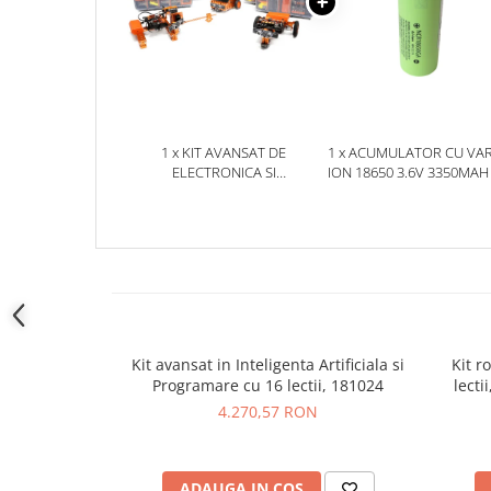
YAHBOOM
Burghie pentru Metal
YATO
Genti pentru Scule si Unelte
ZUBR
Electronica
Unelte pentru Electronica
Aparate de Sudura in Puncte
1 x KIT AVANSAT DE
1 x ACUMULATOR CU VARF
ELECTRONICA SI
ION 18650 3.6V 3350MAH 
Microscoape Digitale
PROGRAMARE, 6 IN 1, 181011
SANYO NCR18650GA
Osciloscoape Digitale
Generatoare de Semnal
Surse de Laborator
Statii de Lipit
Letcon
Accesorii pentru Lipit
Kit avansat in Inteligenta Artificiala si
Kit r
Surubelnite de Precizie
Programare cu 16 lectii, 181024
lecti
Clesti de Precizie
4.270,57 RON
Kituri Electronice
Placi de Dezvoltare
ADAUGA IN COS