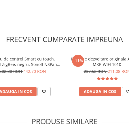
-ul ofera o gama larga de
ite concepte si tehnologii
tand colaborarea si schimbul
re din domeniile stiintei,
ta in curriculumul scolar
FRECVENT CUMPARATE IMPREUNA
nalitica de baza, cunostinte de
e iesire, etc.
bordare ghidata, acoperind
creativitatii, proiectelor
u de control Smart cu touch,
Placa de dezvoltare originala
-11%
l ZigBee, negru, Sonoff NSPanel
MKR WIFI 1010
Pro
rea si oprirea robotului,
502,30 RON
442,70 RON
237,52 RON
211,08 RO
iva
tilizarea robotului fara a fi
randu-i portabilitate si
ADAUGA IN COS
ADAUGA IN COS
nei surse de alimentare
ind mai multe optiuni de
referinte
PRODUSE SIMILARE
 in 1,