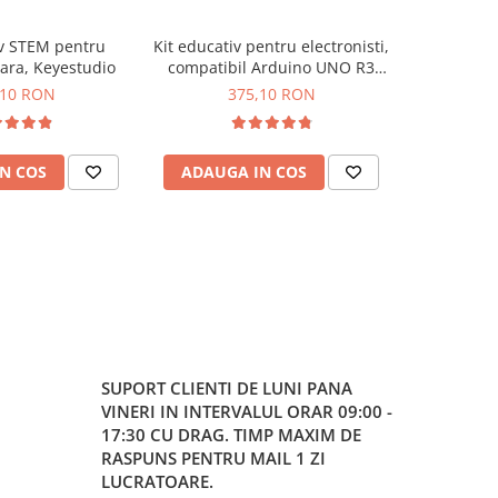
iv STEM pentru
Kit educativ pentru electronisti,
Kit d
ara, Keyestudio
compatibil Arduino UNO R3
programab
CH340, Bitmi 10172
B
,10 RON
375,10 RON
6
N COS
ADAUGA IN COS
ADAUG
SUPORT CLIENTI
DE LUNI PANA
VINERI IN INTERVALUL ORAR 09:00 -
17:30 CU DRAG. TIMP MAXIM DE
RASPUNS PENTRU MAIL 1 ZI
LUCRATOARE.