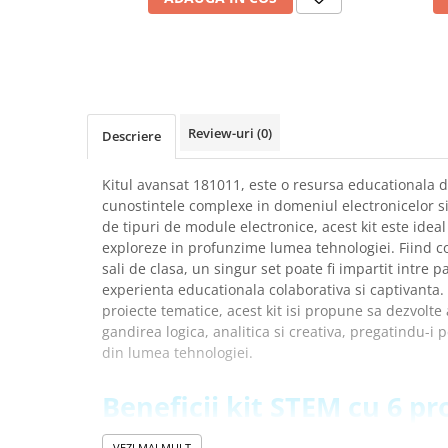
Placi de Expansiune
Module Electronice
Senzori Electronici
Componente Electronice
Review-uri
(0)
Gadgets
Descriere
Electrice
Kitul avansat 181011, este o resursa educationala d
Acumulatori si Baterii
cunostintele complexe in domeniul electronicelor si
Acumulatori
de tipuri de module electronice, acest kit este idea
exploreze in profunzime lumea tehnologiei. Fiind c
Baterii
sali de clasa, un singur set poate fi impartit intre pa
Distributie Comutatie si Protectie
experienta educationala colaborativa si captivanta.
Contoare si Relee Electrice
proiecte tematice, acest kit isi propune sa dezvolte ab
gandirea logica, analitica si creativa, pregatindu-i 
Sigurante Automate
din lumea tehnologiei.
Sigurante Fuzibile
Sigurante Diferentiale RCBO
Beneficii kit STEM cu 6 pr
Protectii diferentiale RCCB
WeeeMake 181011:
Dispozitive AFDD detectare defect
VEZI MAI MULT