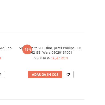
 Arduino
Surubelnita VDE slim, profil Phillips PH1,
Siguranta
-15%
-22%
162 iSS, Wera 05020131001
K
N
66,08 RON
56,47 RON
2
ADAUGA IN COS
AD