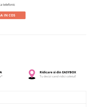
a telefonic
A IN COS
SA
Ridicare si din EASYBOX
a*
Tu decizi cand ridici coletul!