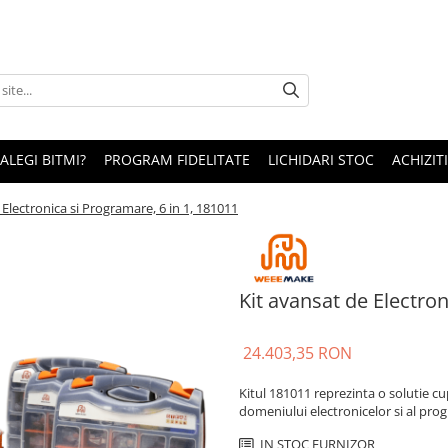
 ALEGI BITMI?
PROGRAM FIDELITATE
LICHIDARI STOC
ACHIZITI
 Electronica si Programare, 6 in 1, 181011
Kit avansat de Electron
24.403,35 RON
Kitul 181011 reprezinta o solutie c
domeniului electronicelor si al prog
IN STOC FURNIZOR