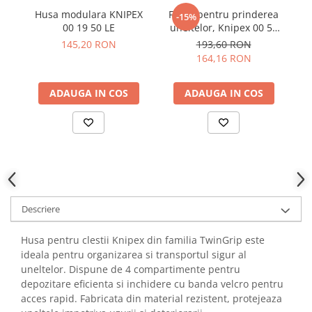
YAHBOOM
Husa modulara KNIPEX
Funie pentru prinderea
-15%
YATO
00 19 50 LE
uneltelor, Knipex 00 50
su
10 T BK
145,20 RON
193,60 RON
ZUBR
164,16 RON
ADAUGA IN COS
ADAUGA IN COS
Descriere
Husa pentru clestii Knipex din familia TwinGrip este
ideala pentru organizarea si transportul sigur al
uneltelor. Dispune de 4 compartimente pentru
depozitare eficienta si inchidere cu banda velcro pentru
acces rapid. Fabricata din material rezistent, protejeaza