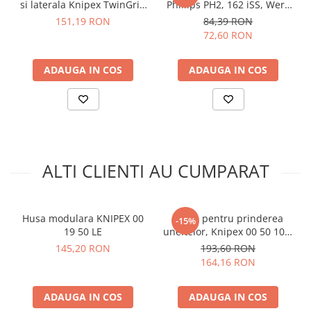
si laterala Knipex TwinGrip
Phillips PH2, 162 iSS, Wera
Greutate:
0.225 kg
82 01 250
05020133001
151,19 RON
84,39 RON
Dimensiuni:
330 x 110 x 25 mm
72,60 RON
Dimensiuni deschidere:
430 L x 325 H mm
Vezi fisa tehnica
AICI
ADAUGA IN COS
ADAUGA IN COS
Ce contine cutia?
1x Husa KNIPEX TwinGrip 00 19 61 LE
ALTI CLIENTI AU CUMPARAT
Husa modulara KNIPEX 00
Funie pentru prinderea
-15%
19 50 LE
uneltelor, Knipex 00 50 10 T
BK
145,20 RON
193,60 RON
164,16 RON
ADAUGA IN COS
ADAUGA IN COS