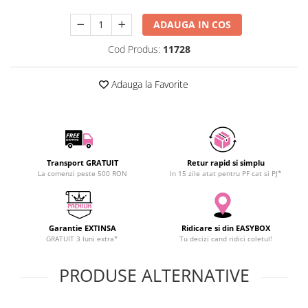
SCHRACK TECHNIK
ADAUGA IN COS
SAMSUNG
SUNKKO
Cod Produs:
11728
SANYO
SUPERFIRE
Adauga la Favorite
SONOFF
TERMOPASTY
TOPDON
TAXNELE
Transport GRATUIT
Retur rapid si simplu
TENPOWER
La comenzi peste 500 RON
In 15 zile atat pentru PF cat si PJ*
VICTOR
VETO PRO PAC
WEICON
Garantie EXTINSA
Ridicare si din EASYBOX
GRATUIT 3 luni extra*
Tu decizi cand ridici coletul!
WERA
WIHA
PRODUSE ALTERNATIVE
WAIT TOOLS
WEEEMAKE